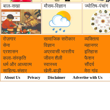
बाल-सखा
मौसम-विज्ञान
ज्योतिष-पंचांग
रोज़गार
सामाजिक सरॊकार‌
व्यक्तित्व
सेना
विज्ञान
महानगर
प्रशासन
अप्रवासी भारतीय
इतिहास
कला-संस्कृति
जीवन शैली
फैशन
धर्म और आध्यात्म
स्वास्थ्य
सौंदर्य
साहित्य-संसार
खेती-बाड़ी
मेरा गांव
About Us
Privacy
Disclaimer
Advertise with Us