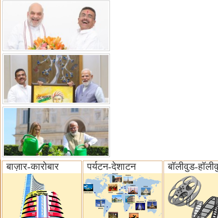
बाज़ार-कारोबार
पर्यटन-देशाटन
बॉलीवुड-हॉलीव