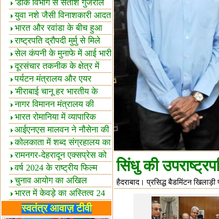
शैक्षिक सत्र शुरू
'डाक विभाग से सतीश गुजराल
का रिश्ता गहरा'
युवा नशे जैसी विनाशकारी आदत
से दूर रहें-मोदी
भारत और रवांडा के बीच हुआ
व्यापार विस्तार
राष्ट्रपति द्रौपदी मुर्मु से मिले
बस्तर के प्रतिनिधि
सेल कंपनी के मुनाफे में आई भारी
उछाल!
दूरसंचार तकनीक के क्षेत्र में
उत्कृष्टता पुरस्कार
पर्यटन मंत्रालय और एयर
इंडिया में समझौता
'मीराबाई चानू हर भारतीय के
लिए प्रेरणा'
नागर विमानन मंत्रालय की
यात्रियों को सलाह
भारत रोमानिया में व्यापारिक
साझेदारियां
आईएनएस मालवन ने नौसेना की
ताकत बढ़ाई
कोलकाता में शब्द संग्रहालय का
उद्घाटन
रामनगर-देहरादून एक्सप्रेस को
सिंधु की उपराष्ट्र
हरी झंडी
वर्ष 2024 के राष्ट्रीय फिल्म
पुरस्कारों की घोषणा
चुनाव आयोग का अखिल
हैदराबाद। प्रसिद्ध बैडमिंटन खिलाड़ी प
भारतीय मीडिया सम्मेलन
भारत में केवड़े का अस्तित्‍व 24
लाख वर्ष!
लखनऊ में 'एक राष्ट्र एक
स्वतंत्र आवाज़ टीवी
चुनाव' पर बैठक
विधानमंडल लोकतंत्र की