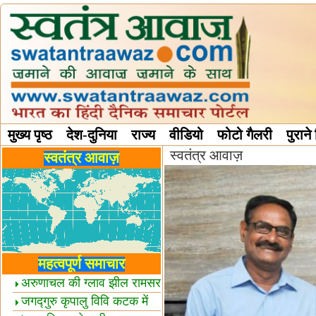
मुख्य पृष्ठ
देश-दुनिया
राज्य
वीडियो
फोटो गैलरी
पुराने
स्वतंत्र आवाज़
विविध स्तंभ
स्वतंत्र आवाज़
महत्वपूर्ण समाचार
अरुणाचल की ग्लाव झील रामसर
स्थल घोषित
जगद्गुरु कृपालु विवि कटक में