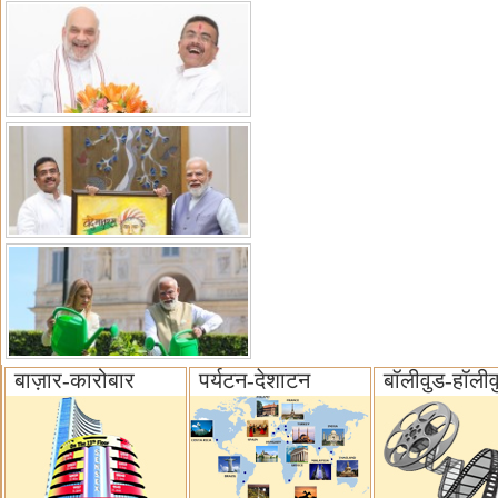
बाज़ार-कारोबार
पर्यटन-देशाटन
बॉलीवुड-हॉलीव