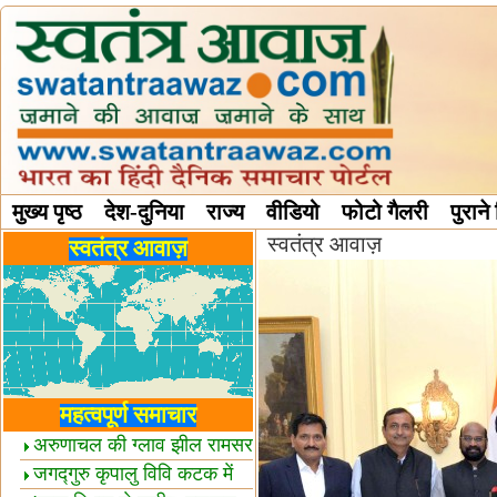
मुख्य पृष्ठ
देश-दुनिया
राज्य
वीडियो
फोटो गैलरी
पुराने
स्वतंत्र आवाज़
विविध स्तंभ
स्वतंत्र आवाज़
महत्वपूर्ण समाचार
अरुणाचल की ग्लाव झील रामसर
स्थल घोषित
जगद्गुरु कृपालु विवि कटक में