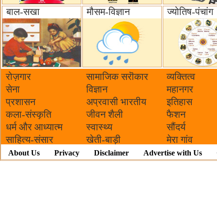
बाल-सखा
मौसम-विज्ञान
ज्योतिष-पंचांग
रोज़गार
सामाजिक सरॊकार‌
व्यक्तित्व
सेना
विज्ञान
महानगर
प्रशासन
अप्रवासी भारतीय
इतिहास
कला-संस्कृति
जीवन शैली
फैशन
धर्म और आध्यात्म
स्वास्थ्य
सौंदर्य
साहित्य-संसार
खेती-बाड़ी
मेरा गांव
About Us
Privacy
Disclaimer
Advertise with Us