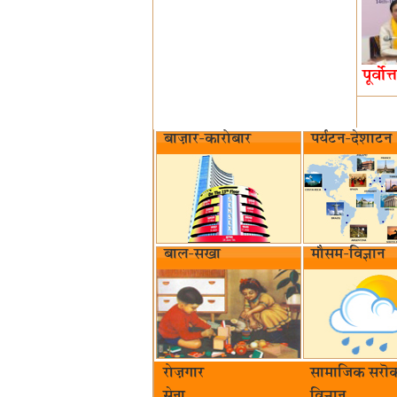
पूर्वोत
बाज़ार-कारोबार
पर्यटन-देशाटन
बाल-सखा
मौसम-विज्ञान
रोज़गार
सामाजिक सरॊक
सेना
विज्ञान