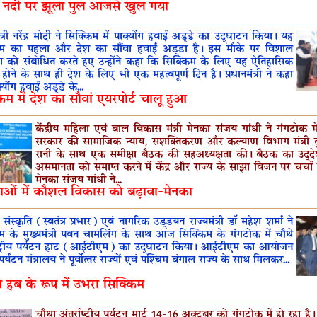
ता नदी पर झूला पुल आजसे खुल गया
ंत्री नरेंद्र मोदी ने सिक्किम में पाक्‍योंग हवाई अड्डे का उद्घाटन किया। यह
िम का पहला और देश का सौंवा हवाई अड्डा है। इस मौके पर विशाल
 को संबोधित करते हए उन्‍होंने कहा कि सिक्किम के लिए यह ऐतिहासिक
ोने के साथ ही देश के लिए भी एक महत्‍वपूर्ण दिन है। प्रधानमंत्री ने कहा
‍योंग हवाई अड्डे के...
िम में देश का सौवां एयरपोर्ट चालू हुआ
केंद्रीय महिला एवं बाल विकास मंत्री मेनका संजय गांधी ने गंगटोक मे
सरकार की सामाजिक न्‍याय, सशक्‍तिकरण और कल्‍याण विभाग मंत्री त
रानी के साथ एक समीक्षा बैठक की सहअध्‍यक्षता की। बैठक का उद्देश्
असमानता को समाप्‍त करने में केंद्र और राज्‍य के साझा विजन पर चर्च
मेनका संजय गांधी ने...
ाओं में कौशल विकास को बढ़ावा-मेनका
 संस्कृति (स्‍वतंत्र प्रभार) एवं नागरिक उड्डयन राज्यमंत्री डॉ महेश शर्मा ने
िम के मुख्‍यमंत्री पवन चामलिंग के साथ आज सिक्‍किम के गंगटोक में चौथे
राष्‍ट्रीय पर्यटन हाट (आईटीएम) का उद्घाटन किया। आईटीएम का आयोजन
य पर्यटन मंत्रालय ने पूर्वोत्‍तर राज्‍यों एवं पश्‍चिम बंगाल राज्‍य के साथ मिलकर...
टन हब के रूप में उभरा सिक्किम
चौथा अंतर्राष्‍ट्रीय पर्यटन मार्ट 14-16 अक्‍टूबर को गंगटोक में हो रहा है।