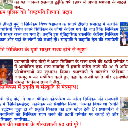
को यह जानकर प्रसन्नता हुईकि वर्ष 1897 में अपनी स्थापना के बादसे
बल...
िम पुलिस को 'राष्ट्रपति निशान' प्रदान
पति द्रौपदी मुर्मु ने सिक्किम विश्वविद्यालय के सातवें दीक्षांत समारोह में कहाकि
वासियों विशेष रूपसे सिक्किम के लोगों केलिए गर्व की बात हैकि सिक्किम
्ण साक्षर राज्य बन गया है। उन्होंने इस ऐतिहासिक उपलब्धि केलिए सिक्किम
ार और वहां के लोगों को बधाई दी। राष्ट्रपति ने कहाकि देश की समावेशी
्रपति सिक्किम के पूर्ण साक्षर राज्य होने से खुश!
प्रधानमंत्री नरेंद्र मोदी ने आज सिक्किम के राज्य बनने की 50वीं वर्षगांठ
में आयोजित एक भव्य समारोह में हजारों करोड़ रुपये की 30 से अ
परियोजनाओं का शुभारंभ किया। प्रधानमंत्री ने पालजोर स्टेडियम 
जनसमुदाय को संबोधित करते हुए कहाकि अपनी शांति और उद्यमशी
प्रसिद्ध सिक्किम राज्य ने तीव्र...
िक्किम में प्रकृति व संस्कृति से मंत्रमुग्ध!
मंत्री नरेंद्र मोदी ने आज वीडियो कॉन्फ्रेंसिंग के जरिए सिक्किम की राजधानी
 में 'सिक्किम@50' कार्यक्रम को संबोधित किया, जिसका विषय था 'प्रगति
उद्देश्य जुड़ा हो तो प्रकृति विकास का द्वार खोल देती है'। प्रधानमंत्री ने
िमवासियों को सिक्किम राज्य बनने की 50वीं वर्षगांठ पर बधाई दी और
सिक्का, स्मारिका...
िम की स्थापना के गौरवशाली 50 वर्ष पूरे!