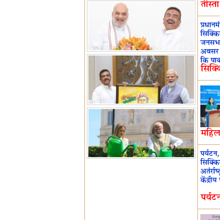
तीस्
प्रधानम
सिक्क
जनसभा
अवसर ह
कि पाक्
सिक्क
महिल
पर्यटन,
सिक्‍क
अतंर्
केंद्री
‌पर्य