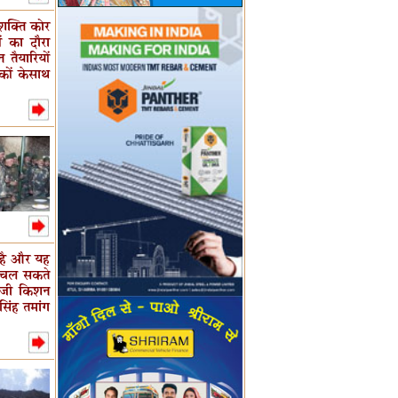
शक्ति कोर
ों का दौरा
 तैयारियों
िकों केसाथ
 है और यह
थ चल सकते
नर) जी किशन
मसिंह तमांग