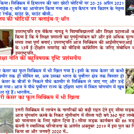
किया। सिक्किम में हिमालय की चार छोटी चोटियों पर 20-25 अप्रैल 2021
ाइंब-ए-थॉन का आयोजन किया गया था। ग्रुप कैप्टन जय किशन के नेतृत्व
ंट रेनॉक, माउंट फ्रे, माउंट बीसी...
लय की चोटियों पर क्लाइंब-ए-थॉन
उपराष्‍ट्रपति एम वेंकैया नायडू ने विश्‍वविद्यालयों और शिक्षा प्रदाताओं
किया है कि वे शिक्षा प्रणाली का पुनर्मूल्यांकन करें और इसे अधिक मूल
समग्र तथा पूर्ण बनाएं। उपराष्‍ट्रपति आज सिक्किम की आईसीएफएआई यू
के 13वें ई-दीक्षांत समारोह को वीडियो कांफ्रेंसिंग के जरिए संबोधित 
उपराष्‍ट्रपति...
क्षा नीति की बहुविषयक दृष्टि प्रशंसनीय
ी केसर का फूल सिक्किम में भी खिल गया है। इसी के साथ केसर जो कभी
मीर तक ही सीमित था, अब उसका भारत के पूर्वोत्तर क्षेत्र तक विस्तार हो
। केसर के बीजों से निकले पौधे कश्मीर से सिक्किम ले जाए गए और उन्हें
पा गया। आज ये पौधे पूर्वोत्तर राज्य के दक्षिण भाग में स्थित यांगयांग में खूब
 रहे हैं। भारतीय...
री केसर का फूल सिक्किम में भी खिला
उत्तरी सिक्किम में लाचेन के नागरिकों को बड़ी राहत देते हुए सीमा सड़
आज चुंगथांग कस्बे के निकट मुंशीथांग में तीस्ता नदी बने 360 फुट लम्ब
को यातायात के लिए खोल दिया है। सीमा सड़क कार्यबल की 86 सड़
कंपनी ने स्वास्तिक परियोजना के अतंर्गत अक्तूबर 2019 में इस पुल का नि
किया था और जनवरी 2020 में...