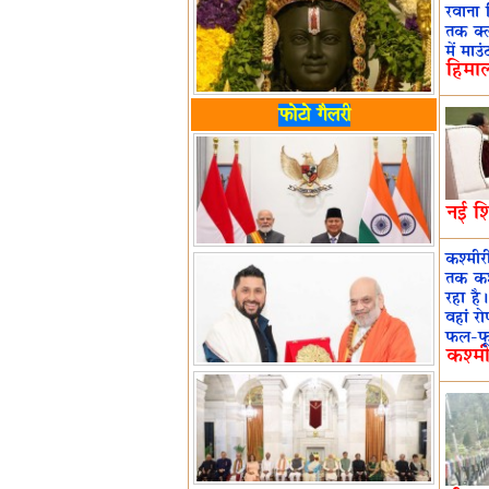
रवाना 
तक क्ल
में माउ
हिमा
फोटो गैलरी
नई शि
कश्मीर
तक कश्
रहा है
वहां रो
फल-फूल
कश्मी