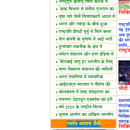
स्थल घोषित
जगद्गुरु कृपालु विवि कटक में
शैक्षिक सत्र शुरू
'डाक विभाग से सतीश गुजराल का
सिक्क
रिश्ता गहरा'
युवा नशे जैसी विनाशकारी आदत से
दूर रहें-मोदी
भारत और रवांडा के बीच हुआ
राष्ट्र
यह देश
व्यापार विस्तार
राष्ट्रपति द्रौपदी मुर्मु से मिले बस्तर
अब पूर
के प्रतिनिधि
सेल कंपनी के मुनाफे में आई भारी
की सरक
प्रगति...
उछाल!
दूरसंचार तकनीक के क्षेत्र में
राष्ट
उत्कृष्टता पुरस्कार
पर्यटन मंत्रालय और एयर इंडिया में
समझौता
'मीराबाई चानू हर भारतीय के लिए
प्रेरणा'
नागर विमानन मंत्रालय की यात्रियों
को सलाह
भारत रोमानिया में व्यापारिक
साझेदारियां
आईएनएस मालवन ने नौसेना की
मोदी स
ताकत बढ़ाई
कोलकाता में शब्द संग्रहालय का
उद्घाटन
रामनगर-देहरादून एक्सप्रेस को हरी
प्रधान
गंगटोक
झंडी
वर्ष 2024 के राष्ट्रीय फिल्म
केसाथ 
पुरस्कारों की घोषणा
चुनाव आयोग का अखिल भारतीय
सिक्क
स्मारक 
मीडिया सम्मेलन
भारत में केवड़े का अस्तित्‍व 24
स्वतंत्र आवाज़ टीवी
सिक्क
लाख वर्ष!
लखनऊ में 'एक राष्ट्र एक चुनाव'