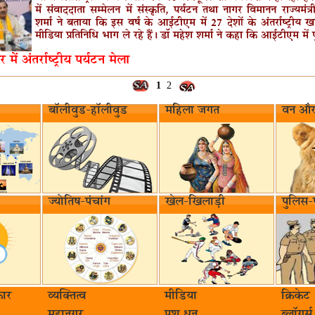
में संवाददाता सम्‍मेलन में संस्‍कृति, पर्यटन तथा नागर विमानन राज्‍यमंत्
शर्मा ने बताया कि इस वर्ष के आईटीएम में 27 देशों के अंतर्राष्‍ट्रीय
मीडिया प्रतिनिधि भाग ले रहे हैं। डॉ महेश शर्मा ने कहा कि आईटीएम में पूर्व
्तर में अंतर्राष्‍ट्रीय पर्यटन मेला
1
2
बॉलीवुड-हॉलीवुड
महिला जगत
वन और 
ज्योतिष-पंचांग
खेल-खिलाड़ी
पुलिस-
ार‌
व्यक्तित्व
मीडिया
क्रिकेट
महानगर
पशु धन
ब्लॉगर्स