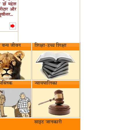
री डॉ महेश
 खरीदार और
ोत्‍तर...
वन्य जीवन‌
शिक्षा-उच्च शिक्षा
पब्लिक
न्यायपालिका
साइट जानकारी