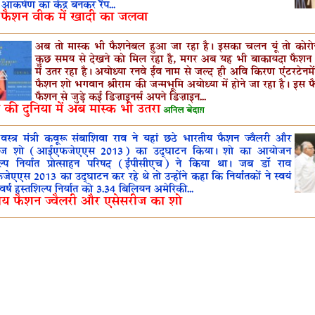
आकर्षण का केंद्र बनकर रैंप...
े फैशन वीक में खादी का जलवा
अब तो मास्क भी फैशनेबल हुआ जा रहा है। इसका चलन यूं तो कोरो
कुछ समय से देखने को मिल रहा है, मगर अब यह भी बाकायदा फैशन 
में उतर रहा है। अयोध्या रनवे ईव नाम से जल्द ही अवि किरण एंटरटेन
फैशन शो भगवान श्रीराम की जन्मभूमि अयोध्या में होने जा रहा है। इस फ
फैशन से जुड़े कई डिज़ाइनर्स अपने डिज़ाइन...
की दुनिया में अब मास्क भी उतरा
अनिल बेदाग़
ीय वस्त्र मंत्री कवूरू संबाशिवा राव ने यहां छठे भारतीय फैशन ज्वैलरी और
रीज शो (आईएफजेएएस 2013) का उद्घाटन किया। शो का आयोजन
िल्प निर्यात प्रोत्साहन परिषद (ईपीसीएच) ने किया था। जब डॉ राव
एएस 2013 का उद्घाटन कर रहे थे तो उन्होंने कहा कि निर्यातकों ने स्वयं
वर्ष हस्तशिल्प निर्यात को 3.34 बिलियन अमेरिकी...
ीय फैशन ज्वैलरी और एसेसरीज का शो