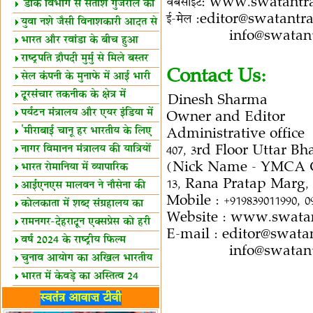
वेबसाइट: www.swatant
शैक्षिक सत्र शुरू
'डाक विभाग से सतीश गुजराल का
ई-मेल :editor@swatant
रिश्ता गहरा'
युवा नशे जैसी विनाशकारी आदत से
info@swatantra
दूर रहें-मोदी
भारत और रवांडा के बीच हुआ
व्यापार विस्तार
राष्ट्रपति द्रौपदी मुर्मु से मिले बस्तर
Contact Us:
के प्रतिनिधि
सेल कंपनी के मुनाफे में आई भारी
उछाल!
दूरसंचार तकनीक के क्षेत्र में
Dinesh Sharma
उत्कृष्टता पुरस्कार
पर्यटन मंत्रालय और एयर इंडिया में
Owner and Editor
समझौता
'मीराबाई चानू हर भारतीय के लिए
Administrative office
प्रेरणा'
नागर विमानन मंत्रालय की यात्रियों
407, 3rd Floor Uttar 
को सलाह
(Nick Name - YMCA
भारत रोमानिया में व्यापारिक
13, Rana Pratap Marg,
साझेदारियां
आईएनएस मालवन ने नौसेना की
Mobile : +919839011990, 0
ताकत बढ़ाई
कोलकाता में शब्द संग्रहालय का
Website : www.swata
उद्घाटन
रामनगर-देहरादून एक्सप्रेस को हरी
E-mail : editor@swat
झंडी
वर्ष 2024 के राष्ट्रीय फिल्म
info@swatantra
पुरस्कारों की घोषणा
चुनाव आयोग का अखिल भारतीय
मीडिया सम्मेलन
भारत में केवड़े का अस्तित्‍व 24
लाख वर्ष!
लखनऊ में 'एक राष्ट्र एक चुनाव'
स्वतंत्र आवाज़ टीवी
पर बैठक
विधानमंडल लोकतंत्र की पाठशाला