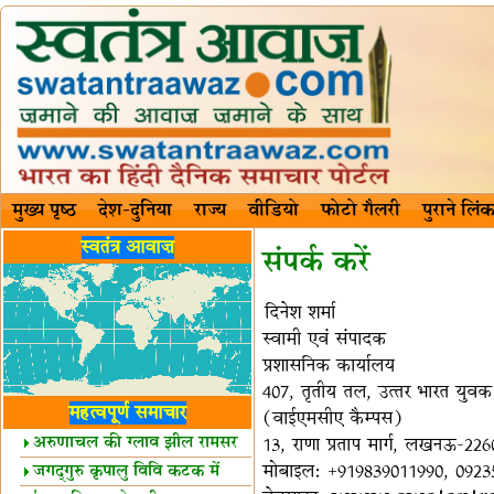
मुख्य पृष्ठ
देश-दुनिया
राज्य
वीडियो
फोटो गैलरी
पुराने लिंक
स्वतंत्र आवाज़
संपर्क करें
दिनेश शर्मा
स्वामी एवं संपादक
प्रशासनिक कार्यालय
407, तृतीय तल, उत्‍तर भारत युव
महत्वपूर्ण समाचार
(वाईएमसीए कैम्‍पस)
अरुणाचल की ग्लाव झील रामसर
13, राणा प्रताप मार्ग, लखनऊ-22
स्थल घोषित
मोबाइल: +919839011990, 0923
जगद्गुरु कृपालु विवि कटक में