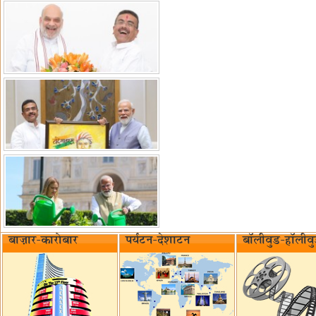
बाज़ार-कारोबार
पर्यटन-देशाटन
बॉलीवुड-हॉलीव