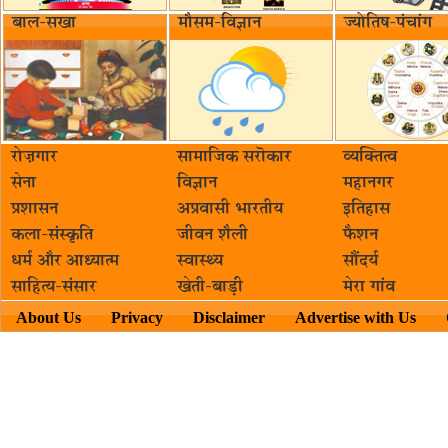
बाल-सखा
मौसम-विज्ञान
ज्योतिष-पंचांग
रोज़गार
सामाजिक सरॊकार‌
व्यक्तित्व
सेना
विज्ञान
महानगर
प्रशासन
अप्रवासी भारतीय
इतिहास
कला-संस्कृति
जीवन शैली
फैशन
धर्म और आध्यात्म
स्वास्थ्य
सौंदर्य
साहित्य-संसार
खेती-बाड़ी
मेरा गांव
About Us
Privacy
Disclaimer
Advertise with Us