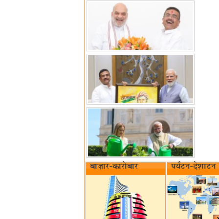
बाज़ार-कारोबार
पर्यटन-देशाटन