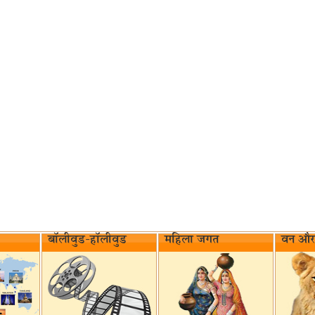
बॉलीवुड-हॉलीवुड
महिला जगत
वन और 