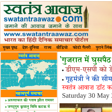
मुख्य पृष्ठ
देश-दुनिया
राज्य
वीडियो
फोटो गैलरी
पुराने लिंक
स्वतंत्र आवाज़
'गुजरात में घुसपै
डीएम-एसपी को डेमो
गृहमंत्री ने की सी
स्वतंत्र आवाज़ डॉट 
महत्वपूर्ण समाचार
Saturday 30 May
अरुणाचल की ग्लाव झील रामसर
स्थल घोषित
जगद्गुरु कृपालु विवि कटक में