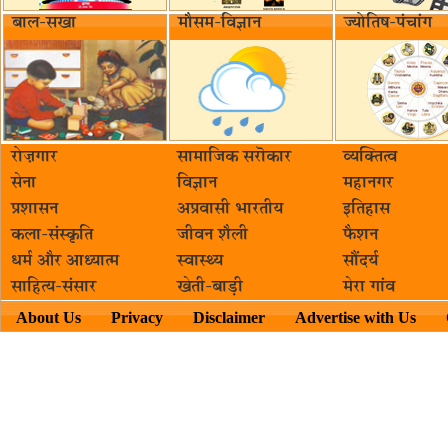
बाल-सखा
मौसम-विज्ञान
ज्योतिष-पंचांग
रोज़गार
सामाजिक सरॊकार‌
व्यक्तित्व
सेना
विज्ञान
महानगर
प्रशासन
अप्रवासी भारतीय
इतिहास
कला-संस्कृति
जीवन शैली
फैशन
धर्म और आध्यात्म
स्वास्थ्य
सौंदर्य
साहित्य-संसार
खेती-बाड़ी
मेरा गांव
About Us
Privacy
Disclaimer
Advertise with Us