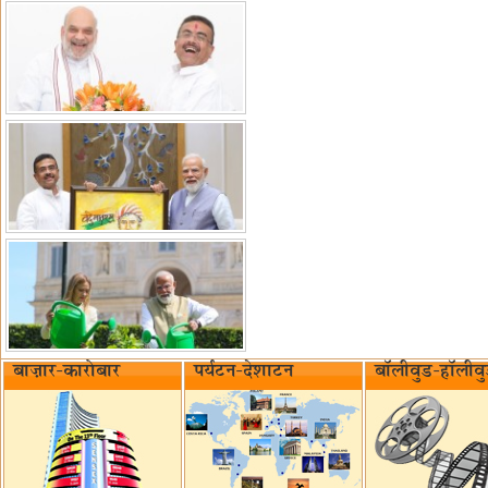
बाज़ार-कारोबार
पर्यटन-देशाटन
बॉलीवुड-हॉलीव