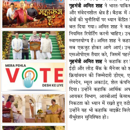
गृहमंत्री अमित शाह
ने भारत-पाकिस्
हैं-बिरला
'द वॉयस ऑफ जस्टिस: जस्टिस
और संवेदनशील क्षेत्र है। बैठक मे
गवई स्पीक्स'
राष्ट्रीय युद्ध स्मारक से 'शौर्य विजय
क्षेत्रों की चुनौतियों पर ध्यान क
यात्रा' शुरू
भारत जापान में रक्षा संबंधों का
बल दिया गया। अमित शाह ने कहाकि 
विस्तार
'एनसीसी को मजबूत करना राष्ट्रीय
नियमित रिपोर्टिंग करनी चाहिए। उन्ह
जिम्मेदारी'
भारत-ऑस्ट्रेलिया ने खेल संबंधों का
स्वागतयोग्य है। अमित शाह ने कहाक
जश्न मनाया
'भारत को फुटबॉल में भी वैश्विक
सब एकजुट होकर आगे आएं। उन्हों
पहचान दिलाएं'
अल्पसंख्यक मंत्री ने की हज
एसओपीएस तैयार करे, जिसमें पहले 
नीति-2027 की घोषणा
राखीगढ़ी में मिले मानव कंकाल
गृहमंत्री अमित शाह
ने कहाकि हर ज
अवशेष
राष्ट्रपति ने कूनो उद्यान में चीता
ईडी और लीड बैंक के मैनेजर को श
प्रबंधन देखा
क्रियांवयन की जिम्मेदारी डीएम, ए
एमआईएफएफ में फ़िल्म गुदगुदी का
लेनदेन, म्यूल अकाउंट, शेल कंप
प्रीमियर
दिया। उन्होंने कहाकि आर्थिक अपर
आयकर विभाग, आरबीआई केसाथ मिलकर
निकटता को ध्यान में रखते हुए त
उन्होंने यह भी कहाकि वाइब्रेंट व
सैचुरेशन सुनिश्चित हो।