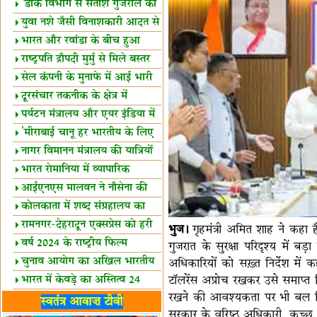
शैक्षिक सत्र शुरू
'डाक विभाग से सतीश गुजराल का
रिश्ता गहरा'
युवा नशे जैसी विनाशकारी आदत से
दूर रहें-मोदी
भारत और रवांडा के बीच हुआ
व्यापार विस्तार
राष्ट्रपति द्रौपदी मुर्मु से मिले बस्तर
के प्रतिनिधि
सेल कंपनी के मुनाफे में आई भारी
उछाल!
दूरसंचार तकनीक के क्षेत्र में
उत्कृष्टता पुरस्कार
पर्यटन मंत्रालय और एयर इंडिया में
समझौता
'मीराबाई चानू हर भारतीय के लिए
प्रेरणा'
नागर विमानन मंत्रालय की यात्रियों
को सलाह
भारत रोमानिया में व्यापारिक
साझेदारियां
आईएनएस मालवन ने नौसेना की
ताकत बढ़ाई
कोलकाता में शब्द संग्रहालय का
उद्घाटन
रामनगर-देहरादून एक्सप्रेस को हरी
भुज।
गृहमंत्री अमित शाह ने कहा है
झंडी
वर्ष 2024 के राष्ट्रीय फिल्म
गुजरात के सुरक्षा परिदृश्य में ब
पुरस्कारों की घोषणा
चुनाव आयोग का अखिल भारतीय
अधिकारियों को सख़्त निर्देश में क
मीडिया सम्मेलन
टॉलरेंस अप्रोच रखकर उसे समाप्त किया
भारत में केवड़े का अस्तित्‍व 24
रखने की आवश्यकता पर भी बल दिया। 
लाख वर्ष!
लखनऊ में 'एक राष्ट्र एक चुनाव'
स्वतंत्र आवाज़ टीवी
सरकार के वरिष्ठ अधिकारी, कच्छ, 
पर बैठक
विधानमंडल लोकतंत्र की पाठशाला