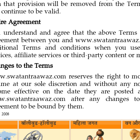
n that provision will be removed from the Te
 continue to be valid.
ire Agreement
 understand and agree that the above Terms co
eement between you and www.swatantraawaz.c
itional Terms and conditions when you use,
ices, affiliate services or third-party content or 
nges to the Terms
.swatantraawaz.com reserves the right to mo
time at our sole discretion and without any n
ome effective on the date they are posted 
.swatantraawaz.com after any changes to
eement to be bound by them.
 2008
बॉलीवुड-हॉलीवुड
महिला जगत
वन और 