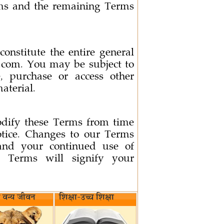
rms and the remaining Terms
nstitute the entire general
om. You may be subject to
 purchase or access other
material.
dify these Terms from time
otice. Changes to our Terms
and your continued use of
 Terms will signify your
वन्य जीवन‌
शिक्षा-उच्च शिक्षा