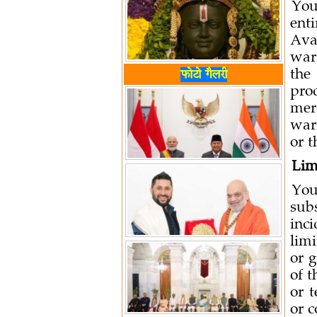
You
ent
Ava
war
फोटो गैलरी
the
pro
mer
warr
or t
Limi
You
subs
inc
limi
or g
of t
or t
or c