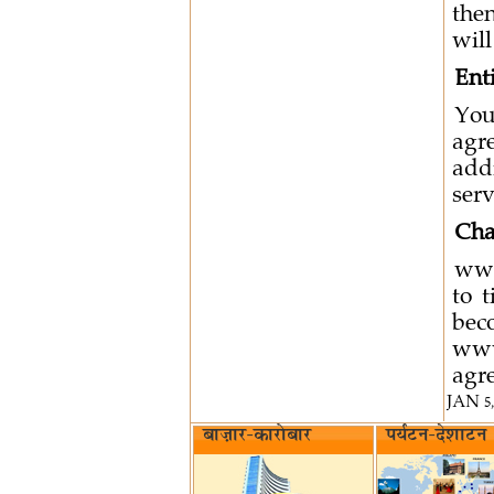
the
will
Ent
You
agr
add
serv
Cha
www
to 
bec
www
agr
JAN 5,
बाज़ार-कारोबार
पर्यटन-देशाटन