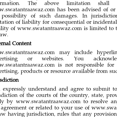
ormation. The above limitation shal
.swatantraawaz.com has been advised of or 
 possibility of such damages. In jurisdicti
tation of liability for consequential or inciden
bility of www.swatantraawaz.com is limited to t
law.
ernal Content
.swatantraawaz.com may include hyperlink
vertising or websites. You acknow
.swatantraawaz.com is not responsible for
rtising, products or resource available from suc
sdiction
 expressly understand and agree to submit to
sdiction of the courts of the country, state, pr
ely by www.swatantraawaz.com to resolve any
s agreement or related to your use of www.swa
aw having jurisdiction, rules that any provision