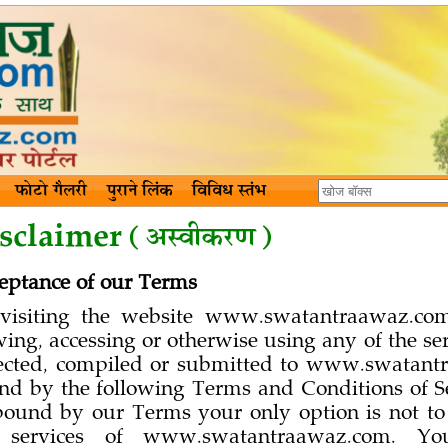
फोटो गैलरी
पुराने लिंक
विविध स्तंभ
sclaimer (अस्वीकरण)
eptance of our Terms
visiting the website www.swatantraawaz.com
ing, accessing or otherwise using any of the ser
lected, compiled or submitted to www.swatant
nd by the following Terms and Conditions of Se
bound by our Terms your only option is not to 
 services of www.swatantraawaz.com. Yo