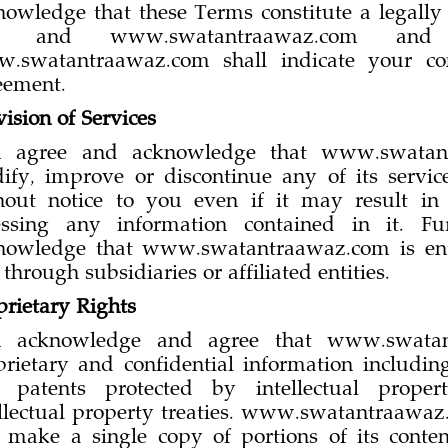
nowledge that these Terms constitute a legall
u and www.swatantraawaz.com an
.swatantraawaz.com shall indicate your con
eement.
vision of Services
 agree and acknowledge that www.swatantr
ify, improve or discontinue any of its service
hout notice to you even if it may result i
essing any information contained in it. F
nowledge that www.swatantraawaz.com is entit
through subsidiaries or affiliated entities.
prietary Rights
 acknowledge and agree that www.swatan
prietary and confidential information includi
 patents protected by intellectual proper
ellectual property treaties. www.swatantraawa
 make a single copy of portions of its content