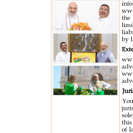
inf
www
the
limi
lia
by 
Ext
www
ad
www
adve
Juri
You
juri
sol
thi
of l