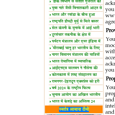
शैक्षिक सत्र शुरू
'डाक विभाग से सतीश गुजराल का
ack
रिश्ता गहरा'
युवा नशे जैसी विनाशकारी आदत से
yo
दूर रहें-मोदी
भारत और रवांडा के बीच हुआ
www
व्यापार विस्तार
राष्ट्रपति द्रौपदी मुर्मु से मिले बस्तर
agr
के प्रतिनिधि
सेल कंपनी के मुनाफे में आई भारी
Pro
उछाल!
दूरसंचार तकनीक के क्षेत्र में
You
उत्कृष्टता पुरस्कार
पर्यटन मंत्रालय और एयर इंडिया में
mod
समझौता
'मीराबाई चानू हर भारतीय के लिए
wit
प्रेरणा'
नागर विमानन मंत्रालय की यात्रियों
acc
को सलाह
भारत रोमानिया में व्यापारिक
ack
साझेदारियां
आईएनएस मालवन ने नौसेना की
you 
ताकत बढ़ाई
कोलकाता में शब्द संग्रहालय का
Pro
उद्घाटन
रामनगर-देहरादून एक्सप्रेस को हरी
You
झंडी
वर्ष 2024 के राष्ट्रीय फिल्म
pro
पुरस्कारों की घोषणा
चुनाव आयोग का अखिल भारतीय
and
मीडिया सम्मेलन
भारत में केवड़े का अस्तित्‍व 24
int
लाख वर्ष!
लखनऊ में 'एक राष्ट्र एक चुनाव'
स्वतंत्र आवाज़ टीवी
and
पर बैठक
विधानमंडल लोकतंत्र की पाठशाला