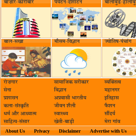
बाज़ार-कारोबार
पर्यटन-देशाटन
बॉलीवुड-हॉलीव
बाल-सखा
मौसम-विज्ञान
ज्योतिष-पंचांग
रोज़गार
सामाजिक सरॊकार‌
व्यक्तित्व
सेना
विज्ञान
महानगर
प्रशासन
अप्रवासी भारतीय
इतिहास
कला-संस्कृति
जीवन शैली
फैशन
धर्म और आध्यात्म
स्वास्थ्य
सौंदर्य
साहित्य-संसार
खेती-बाड़ी
मेरा गांव
About Us
Privacy
Disclaimer
Advertise with Us