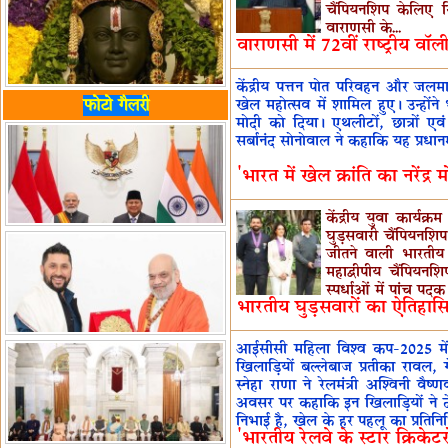
चैंपियनशिप केलिए खि
वाराणसी के...
वाराणसी में 72वीं राष्ट्रीय व
केंद्रीय पत्तन पोत परिवहन और जलमार्ग 
फोटो गैलरी
खेल महोत्सव में शामिल हुए। उन्होंने भारत
मोदी को दिया। एथलीटों, छात्रों एव
सर्बानंद सोनोवाल ने कहाकि यह प्रधानमं
'भारत में खेल क्रांति का नरेंद्र 
केंद्रीय युवा कार्य
घुड़सवारी चैंपियनशिप
जीतने वाली भारतीय
महाद्वीपीय चैंपियनश
स्पर्धाओं में पांच पद
भारतीय घुड़सवारों का ऐतिहासि
आईसीसी महिला विश्व कप-2025 में
खिलाड़ियों बल्लेबाज प्रतीका रावल,
स्नेहा राणा ने रेलमंत्री अश्विनी वै
अवसर पर कहाकि इन खिलाड़ियों ने देश
निभाई है, खेल के हर पहलू का प्रतिनिधि
'भारतीय रेलवे के स्टार क्रिकेटरों