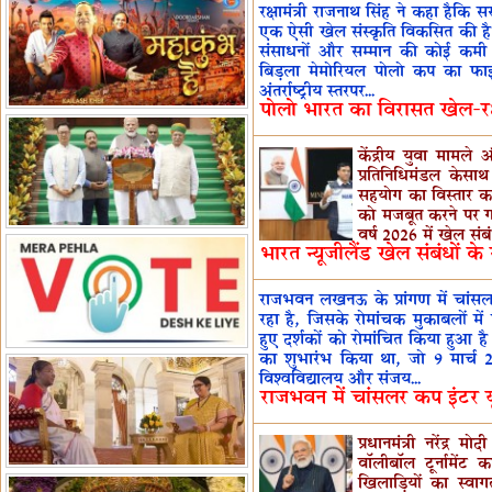
रक्षामंत्री राजनाथ सिंह ने कहा हैकि
पर बैठक
विधानमंडल लोकतंत्र की पाठशाला
एक ऐसी खेल संस्कृति विकसित की है,
संसाधनों और सम्मान की कोई कमी नहीं
हैं-बिरला
'द वॉयस ऑफ जस्टिस: जस्टिस
बिड़ला मेमोरियल पोलो कप का फाइनल
गवई स्पीक्स'
राष्ट्रीय युद्ध स्मारक से 'शौर्य विजय
अंतर्राष्ट्रीय स्तरपर...
पोलो भारत का विरासत खेल-रक्ष
यात्रा' शुरू
भारत जापान में रक्षा संबंधों का
विस्तार
'एनसीसी को मजबूत करना राष्ट्रीय
केंद्रीय युवा मामले
जिम्मेदारी'
भारत-ऑस्ट्रेलिया ने खेल संबंधों का
प्रतिनिधिमंडल केसाथ 
सहयोग का विस्तार कर
जश्न मनाया
'भारत को फुटबॉल में भी वैश्विक
को मजबूत करने पर ग
पहचान दिलाएं'
अल्पसंख्यक मंत्री ने की हज
वर्ष 2026 में खेल संबंध
भारत न्यूजीलैंड खेल संबंधों के स
नीति-2027 की घोषणा
राखीगढ़ी में मिले मानव कंकाल
अवशेष
राष्ट्रपति ने कूनो उद्यान में चीता
राजभवन लखनऊ के प्रांगण में चांसलर क
प्रबंधन देखा
रहा है, जिसके रोमांचक मुकाबलों में 
हुए दर्शकों को रोमांचित किया हुआ है।
का शुभारंभ किया था, जो 9 मार्
विश्वविद्यालय और संजय...
राजभवन में चांसलर कप इंटर यून
प्रधानमंत्री नरेंद्र म
वॉलीबॉल टूर्नामेंट 
खिलाड़ियों का स्वा