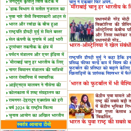
स्थल घोषित
जगद्गुरु कृपालु विवि कटक में
चानू ने एकबार फिर अपने...
'मीराबाई चानू हर भारतीय के लि
शैक्षिक सत्र शुरू
'डाक विभाग से सतीश गुजराल का
रिश्ता गहरा'
युवा नशे जैसी विनाशकारी आदत से
प्रधानमंत्री नरेंद्र
दूर रहें-मोदी
भारत और रवांडा के बीच हुआ
विक्टोरिया की प्रीम
ऑस्ट्रेलिया केबीच घ
व्यापार विस्तार
राष्ट्रपति द्रौपदी मुर्मु से मिले बस्तर
और लिसा स्थलेकर सह
के प्रतिनिधि
सेल कंपनी के मुनाफे में आई भारी
प्रधानमंत्री नरेंद्र...
भारत-ऑस्ट्रेलिया ने खेल संबंध
उछाल!
दूरसंचार तकनीक के क्षेत्र में
उत्कृष्टता पुरस्कार
पर्यटन मंत्रालय और एयर इंडिया में
राष्ट्रपति द्रौपदी मुर्मु ने कहा है
समझौता
'मीराबाई चानू हर भारतीय के लिए
प्रसिद्ध फीफा वर्ल्‍ड कप में विश्व की
फुटबॉल की प्रतिष्ठा को बढ़ाने केलिए क
प्रेरणा'
नागर विमानन मंत्रालय की यात्रियों
खिलाड़ियों के प्रशंसक विश्वभर में फैले ह
को सलाह
भारत रोमानिया में व्यापारिक
'भारत को फुटबॉल में भी वैश्
साझेदारियां
आईएनएस मालवन ने नौसेना की
ताकत बढ़ाई
कोलकाता में शब्द संग्रहालय का
केंद्रीय युवा मामले 
उद्घाटन
रामनगर-देहरादून एक्सप्रेस को हरी
राष्ट्र की सबसे बड़
में केंद्रीय भूमिका नि
झंडी
वर्ष 2024 के राष्ट्रीय फिल्म
रेखा गुप्ता केसाथ आज
पुरस्कारों की घोषणा
चुनाव आयोग का अखिल भारतीय
'विकसित...
भारत के युवा राष्ट्र की सबसे ब
मीडिया सम्मेलन
भारत में केवड़े का अस्तित्‍व 24
स्वतंत्र आवाज़ टीवी
लाख वर्ष!
लखनऊ में 'एक राष्ट्र एक चुनाव'