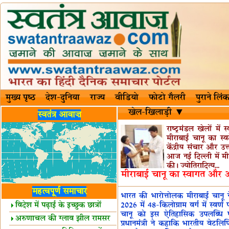
मुख्य पृष्ठ
देश-दुनिया
राज्य
वीडियो
फोटो गैलरी
पुराने लिंक
खेल-खिलाड़ी ▼
स्वतंत्र आवाज़
राष्ट्रमंडल खेलों म
मीराबाई चानू का स
केंद्रीय संचार और उत्त
आज नई दिल्ली में म
की। ज्योतिरादित्य...
मीराबाई चानू का स्वागत और 
महत्वपूर्ण समाचार
भारत की भारोत्तोलक मीराबाई चानू ने
विदेश में पढ़ाई के इच्छुक छात्रों
2026 में 48-किलोग्राम वर्ग में स्वर्ण प
चानू को इस ऐतिहासिक उपलब्धि 
केलिए खुशखबरी!
अरुणाचल की ग्लाव झील रामसर
प्रधानमंत्री ने कहाकि भारतीय वेटलि