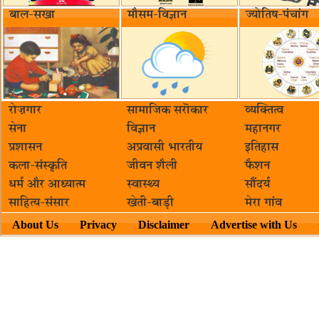
बाल-सखा
मौसम-विज्ञान
ज्योतिष-पंचांग
रोज़गार
सामाजिक सरॊकार‌
व्यक्तित्व
सेना
विज्ञान
महानगर
प्रशासन
अप्रवासी भारतीय
इतिहास
कला-संस्कृति
जीवन शैली
फैशन
धर्म और आध्यात्म
स्वास्थ्य
सौंदर्य
साहित्य-संसार
खेती-बाड़ी
मेरा गांव
About Us
Privacy
Disclaimer
Advertise with Us