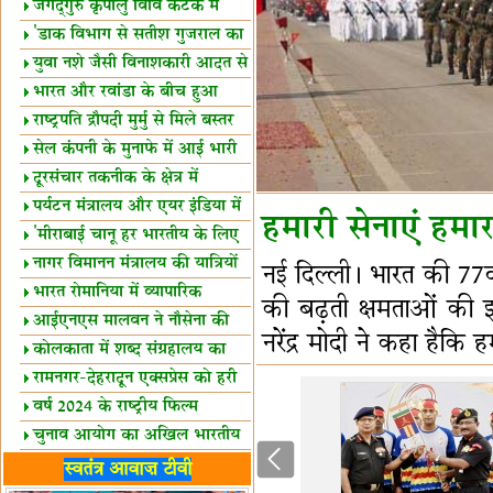
स्थल घोषित
जगद्गुरु कृपालु विवि कटक में
शैक्षिक सत्र शुरू
'डाक विभाग से सतीश गुजराल का
रिश्ता गहरा'
युवा नशे जैसी विनाशकारी आदत से
दूर रहें-मोदी
भारत और रवांडा के बीच हुआ
व्यापार विस्तार
राष्ट्रपति द्रौपदी मुर्मु से मिले बस्तर
के प्रतिनिधि
सेल कंपनी के मुनाफे में आई भारी
उछाल!
दूरसंचार तकनीक के क्षेत्र में
उत्कृष्टता पुरस्कार
पर्यटन मंत्रालय और एयर इंडिया में
हमारी सेनाएं हमार
समझौता
'मीराबाई चानू हर भारतीय के लिए
प्रेरणा'
नागर विमानन मंत्रालय की यात्रियों
नई दिल्ली। भारत की 77वी
को सलाह
भारत रोमानिया में व्यापारिक
की बढ़ती क्षमताओं की झ
साझेदारियां
आईएनएस मालवन ने नौसेना की
नरेंद्र मोदी ने कहा हैकि ह
ताकत बढ़ाई
कोलकाता में शब्द संग्रहालय का
उद्घाटन
रामनगर-देहरादून एक्सप्रेस को हरी
झंडी
वर्ष 2024 के राष्ट्रीय फिल्म
पुरस्कारों की घोषणा
चुनाव आयोग का अखिल भारतीय
मीडिया सम्मेलन
भारत में केवड़े का अस्तित्‍व 24
स्वतंत्र आवाज़ टीवी
लाख वर्ष!
लखनऊ में 'एक राष्ट्र एक चुनाव'