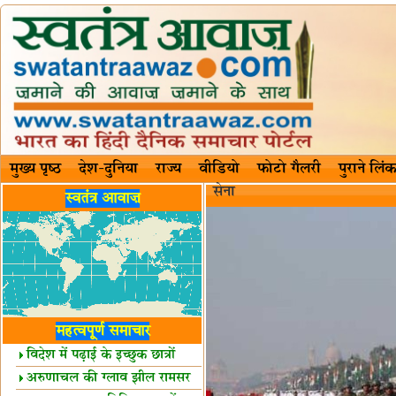
मुख्य पृष्ठ
देश-दुनिया
राज्य
वीडियो
फोटो गैलरी
पुराने लिंक
सेना
स्वतंत्र आवाज़
महत्वपूर्ण समाचार
विदेश में पढ़ाई के इच्छुक छात्रों
केलिए खुशखबरी!
अरुणाचल की ग्लाव झील रामसर