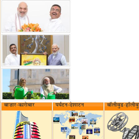
बाज़ार-कारोबार
पर्यटन-देशाटन
बॉलीवुड-हॉलीव