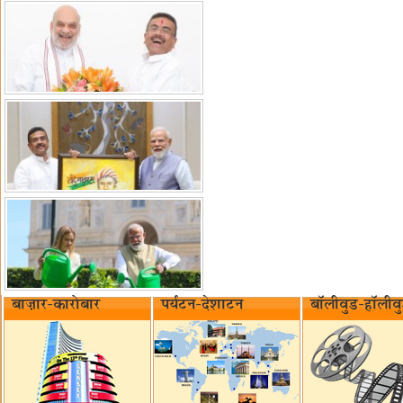
बाज़ार-कारोबार
पर्यटन-देशाटन
बॉलीवुड-हॉलीव