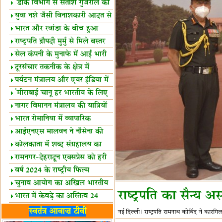
शैक्षिक सत्र शुरू
'डाक विभाग से सतीश गुजराल का
रिश्ता गहरा'
युवा नशे जैसी विनाशकारी आदत से
दूर रहें-मोदी
भारत और रवांडा के बीच हुआ
व्यापार विस्तार
राष्ट्रपति द्रौपदी मुर्मु से मिले बस्तर
के प्रतिनिधि
सेल कंपनी के मुनाफे में आई भारी
उछाल!
दूरसंचार तकनीक के क्षेत्र में
उत्कृष्टता पुरस्कार
पर्यटन मंत्रालय और एयर इंडिया में
समझौता
'मीराबाई चानू हर भारतीय के लिए
प्रेरणा'
नागर विमानन मंत्रालय की यात्रियों
को सलाह
भारत रोमानिया में व्यापारिक
साझेदारियां
आईएनएस मालवन ने नौसेना की
ताकत बढ़ाई
कोलकाता में शब्द संग्रहालय का
उद्घाटन
रामनगर-देहरादून एक्सप्रेस को हरी
झंडी
वर्ष 2024 के राष्ट्रीय फिल्म
पुरस्कारों की घोषणा
चुनाव आयोग का अखिल भारतीय
राष्ट्रपति का सैन्य 
मीडिया सम्मेलन
भारत में केवड़े का अस्तित्‍व 24
लाख वर्ष!
लखनऊ में 'एक राष्ट्र एक चुनाव'
स्वतंत्र आवाज़ टीवी
नई दिल्ली। राष्ट्रपति रामनाथ कोविंद ने कार
पर बैठक
विधानमंडल लोकतंत्र की पाठशाला