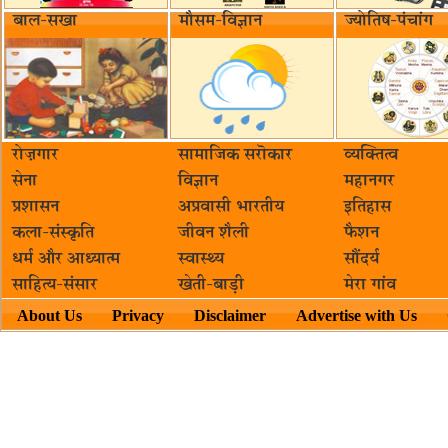
बाल-सखा
मौसम-विज्ञान
ज्योतिष-पंचांग
रोज़गार
सामाजिक सरॊकार‌
व्यक्तित्व
सेना
विज्ञान
महानगर
प्रशासन
अप्रवासी भारतीय
इतिहास
कला-संस्कृति
जीवन शैली
फैशन
धर्म और आध्यात्म
स्वास्थ्य
सौंदर्य
साहित्य-संसार
खेती-बाड़ी
मेरा गांव
About Us
Privacy
Disclaimer
Advertise with Us