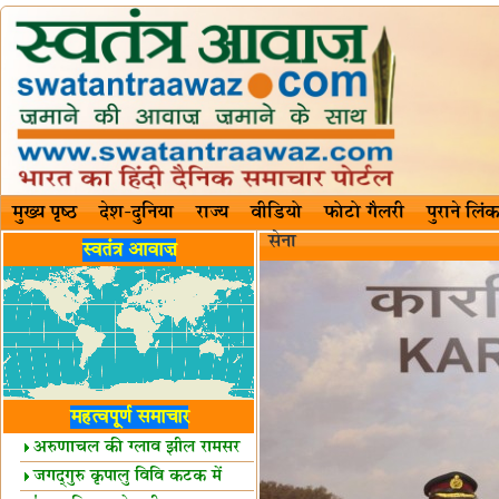
मुख्य पृष्ठ
देश-दुनिया
राज्य
वीडियो
फोटो गैलरी
पुराने लिंक
सेना
स्वतंत्र आवाज़
महत्वपूर्ण समाचार
अरुणाचल की ग्लाव झील रामसर
स्थल घोषित
जगद्गुरु कृपालु विवि कटक में