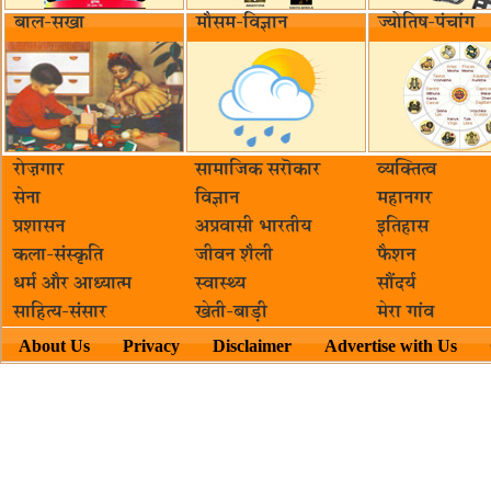
बाल-सखा
मौसम-विज्ञान
ज्योतिष-पंचांग
रोज़गार
सामाजिक सरॊकार‌
व्यक्तित्व
सेना
विज्ञान
महानगर
प्रशासन
अप्रवासी भारतीय
इतिहास
कला-संस्कृति
जीवन शैली
फैशन
धर्म और आध्यात्म
स्वास्थ्य
सौंदर्य
साहित्य-संसार
खेती-बाड़ी
मेरा गांव
About Us
Privacy
Disclaimer
Advertise with Us