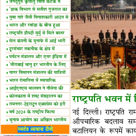
स्थल घोषित
जगद्गुरु कृपालु विवि कटक में
शैक्षिक सत्र शुरू
'डाक विभाग से सतीश गुजराल का
रिश्ता गहरा'
युवा नशे जैसी विनाशकारी आदत से
दूर रहें-मोदी
भारत और रवांडा के बीच हुआ
व्यापार विस्तार
राष्ट्रपति द्रौपदी मुर्मु से मिले बस्तर
के प्रतिनिधि
सेल कंपनी के मुनाफे में आई भारी
उछाल!
दूरसंचार तकनीक के क्षेत्र में
उत्कृष्टता पुरस्कार
पर्यटन मंत्रालय और एयर इंडिया में
समझौता
'मीराबाई चानू हर भारतीय के लिए
प्रेरणा'
नागर विमानन मंत्रालय की यात्रियों
को सलाह
भारत रोमानिया में व्यापारिक
साझेदारियां
आईएनएस मालवन ने नौसेना की
ताकत बढ़ाई
कोलकाता में शब्द संग्रहालय का
राष्ट्रपति भवन में
उद्घाटन
रामनगर-देहरादून एक्सप्रेस को हरी
नई दिल्ली। राष्ट्रपति र
झंडी
वर्ष 2024 के राष्ट्रीय फिल्म
पुरस्कारों की घोषणा
चुनाव आयोग का अखिल भारतीय
औपचारिक बदलाव समारो
मीडिया सम्मेलन
भारत में केवड़े का अस्तित्‍व 24
स्वतंत्र आवाज़ टीवी
बटालियन के रूपमें कार्
लाख वर्ष!
लखनऊ में 'एक राष्ट्र एक चुनाव'