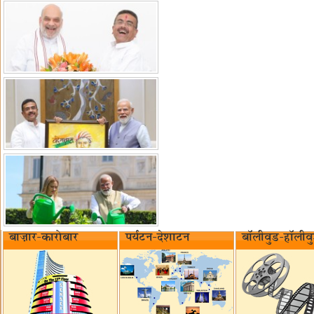
बाज़ार-कारोबार
पर्यटन-देशाटन
बॉलीवुड-हॉलीव