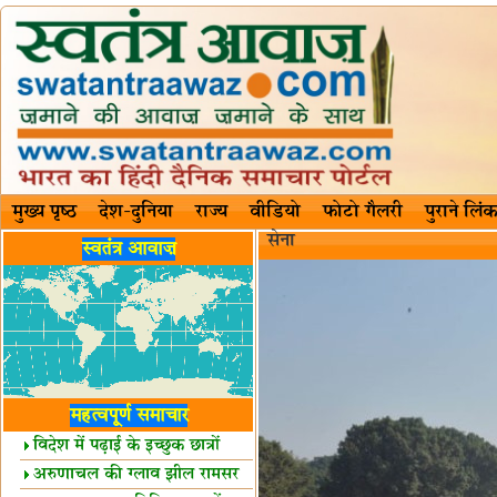
मुख्य पृष्ठ
देश-दुनिया
राज्य
वीडियो
फोटो गैलरी
पुराने लिंक
सेना
स्वतंत्र आवाज़
महत्वपूर्ण समाचार
विदेश में पढ़ाई के इच्छुक छात्रों
केलिए खुशखबरी!
अरुणाचल की ग्लाव झील रामसर