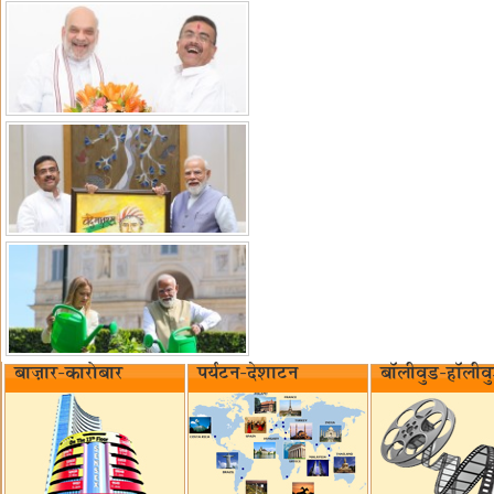
बाज़ार-कारोबार
पर्यटन-देशाटन
बॉलीवुड-हॉलीव