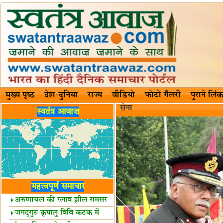
मुख्य पृष्ठ
देश-दुनिया
राज्य
वीडियो
फोटो गैलरी
पुराने लिंक
सेना
स्वतंत्र आवाज़
महत्वपूर्ण समाचार
अरुणाचल की ग्लाव झील रामसर
स्थल घोषित
जगद्गुरु कृपालु विवि कटक में