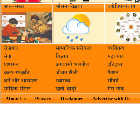
बाल-सखा
मौसम-विज्ञान
ज्योतिष-पंचांग
रोज़गार
सामाजिक सरॊकार‌
व्यक्तित्व
सेना
विज्ञान
महानगर
प्रशासन
अप्रवासी भारतीय
इतिहास
कला-संस्कृति
जीवन शैली
फैशन
धर्म और आध्यात्म
स्वास्थ्य
सौंदर्य
साहित्य-संसार
खेती-बाड़ी
मेरा गांव
About Us
Privacy
Disclaimer
Advertise with Us