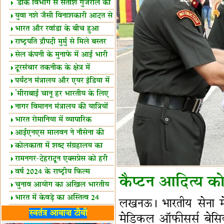
शैक्षिक सत्र शुरू
'डाक विभाग से सतीश गुजराल का
रिश्ता गहरा'
युवा नशे जैसी विनाशकारी आदत से
दूर रहें-मोदी
भारत और रवांडा के बीच हुआ
व्यापार विस्तार
राष्ट्रपति द्रौपदी मुर्मु से मिले बस्तर
के प्रतिनिधि
सेल कंपनी के मुनाफे में आई भारी
उछाल!
दूरसंचार तकनीक के क्षेत्र में
उत्कृष्टता पुरस्कार
पर्यटन मंत्रालय और एयर इंडिया में
समझौता
'मीराबाई चानू हर भारतीय के लिए
प्रेरणा'
नागर विमानन मंत्रालय की यात्रियों
को सलाह
भारत रोमानिया में व्यापारिक
साझेदारियां
आईएनएस मालवन ने नौसेना की
ताकत बढ़ाई
कोलकाता में शब्द संग्रहालय का
उद्घाटन
रामनगर-देहरादून एक्सप्रेस को हरी
झंडी
वर्ष 2024 के राष्ट्रीय फिल्म
कैप्टन आदित्य को 
पुरस्कारों की घोषणा
चुनाव आयोग का अखिल भारतीय
मीडिया सम्मेलन
भारत में केवड़े का अस्तित्‍व 24
लखनऊ। भारतीय सेना मे
लाख वर्ष!
लखनऊ में 'एक राष्ट्र एक चुनाव'
स्वतंत्र आवाज़ टीवी
मेडिकल ऑफीसर्स बेसिक 
पर बैठक
विधानमंडल लोकतंत्र की पाठशाला