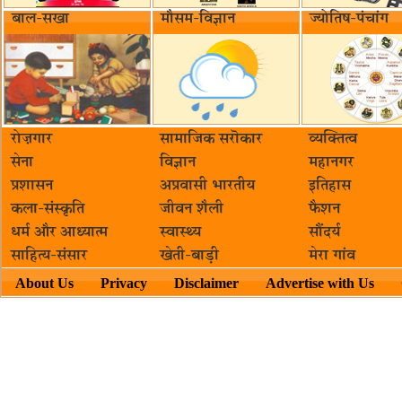
बाल-सखा
मौसम-विज्ञान
ज्योतिष-पंचांग
रोज़गार
सामाजिक सरॊकार‌
व्यक्तित्व
सेना
विज्ञान
महानगर
प्रशासन
अप्रवासी भारतीय
इतिहास
कला-संस्कृति
जीवन शैली
फैशन
धर्म और आध्यात्म
स्वास्थ्य
सौंदर्य
साहित्य-संसार
खेती-बाड़ी
मेरा गांव
About Us
Privacy
Disclaimer
Advertise with Us