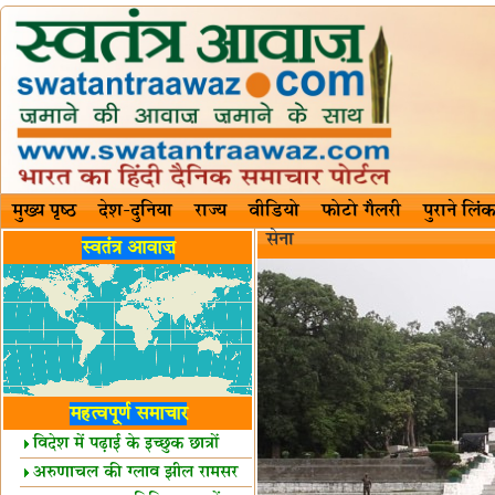
मुख्य पृष्ठ
देश-दुनिया
राज्य
वीडियो
फोटो गैलरी
पुराने लिंक
सेना
स्वतंत्र आवाज़
महत्वपूर्ण समाचार
विदेश में पढ़ाई के इच्छुक छात्रों
केलिए खुशखबरी!
अरुणाचल की ग्लाव झील रामसर