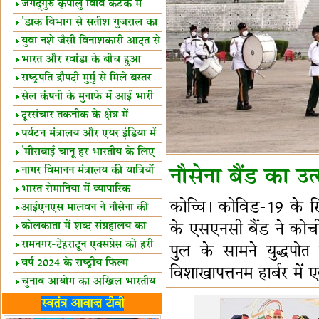
स्थल घोषित
जगद्गुरु कृपालु विवि कटक में
शैक्षिक सत्र शुरू
'डाक विभाग से सतीश गुजराल का
रिश्ता गहरा'
युवा नशे जैसी विनाशकारी आदत से
दूर रहें-मोदी
भारत और रवांडा के बीच हुआ
व्यापार विस्तार
राष्ट्रपति द्रौपदी मुर्मु से मिले बस्तर
के प्रतिनिधि
सेल कंपनी के मुनाफे में आई भारी
उछाल!
दूरसंचार तकनीक के क्षेत्र में
उत्कृष्टता पुरस्कार
पर्यटन मंत्रालय और एयर इंडिया में
समझौता
'मीराबाई चानू हर भारतीय के लिए
प्रेरणा'
नागर विमानन मंत्रालय की यात्रियों
नौसेना बैंड का उत्
को सलाह
भारत रोमानिया में व्यापारिक
कोच्चि। कोविड-19 के खि
साझेदारियां
आईएनएस मालवन ने नौसेना की
ताकत बढ़ाई
कोलकाता में शब्द संग्रहालय का
के एसएनसी बैंड ने कोचीन 
उद्घाटन
रामनगर-देहरादून एक्सप्रेस को हरी
पुल के सामने युद्धपोत 
झंडी
वर्ष 2024 के राष्ट्रीय फिल्म
विशाखापत्तनम हार्बर में 
पुरस्कारों की घोषणा
चुनाव आयोग का अखिल भारतीय
मीडिया सम्मेलन
भारत में केवड़े का अस्तित्‍व 24
स्वतंत्र आवाज़ टीवी
लाख वर्ष!
लखनऊ में 'एक राष्ट्र एक चुनाव'