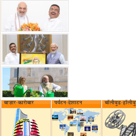
बाज़ार-कारोबार
पर्यटन-देशाटन
बॉलीवुड-हॉलीव