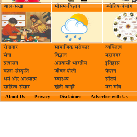
बाल-सखा
मौसम-विज्ञान
ज्योतिष-पंचांग
रोज़गार
सामाजिक सरॊकार‌
व्यक्तित्व
सेना
विज्ञान
महानगर
प्रशासन
अप्रवासी भारतीय
इतिहास
कला-संस्कृति
जीवन शैली
फैशन
धर्म और आध्यात्म
स्वास्थ्य
सौंदर्य
साहित्य-संसार
खेती-बाड़ी
मेरा गांव
About Us
Privacy
Disclaimer
Advertise with Us