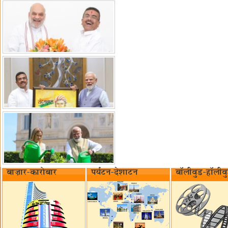
बाज़ार-कारोबार
पर्यटन-देशाटन
बॉलीवुड-हॉलीव