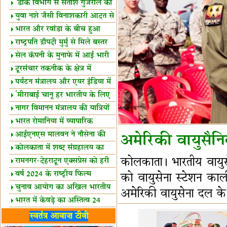
शैक्षिक सत्र शुरू
'डाक विभाग से सतीश गुजराल का
रिश्ता गहरा'
युवा नशे जैसी विनाशकारी आदत से
दूर रहें-मोदी
भारत और रवांडा के बीच हुआ
व्यापार विस्तार
राष्ट्रपति द्रौपदी मुर्मु से मिले बस्तर
के प्रतिनिधि
सेल कंपनी के मुनाफे में आई भारी
उछाल!
दूरसंचार तकनीक के क्षेत्र में
उत्कृष्टता पुरस्कार
पर्यटन मंत्रालय और एयर इंडिया में
समझौता
'मीराबाई चानू हर भारतीय के लिए
प्रेरणा'
नागर विमानन मंत्रालय की यात्रियों
को सलाह
भारत रोमानिया में व्यापारिक
साझेदारियां
आईएनएस मालवन ने नौसेना की
अमेरिकी वायुसैनिक
ताकत बढ़ाई
कोलकाता में शब्द संग्रहालय का
कोलकाता। भारतीय वायु
उद्घाटन
रामनगर-देहरादून एक्सप्रेस को हरी
झंडी
वर्ष 2024 के राष्ट्रीय फिल्म
को वायुसेना स्टेशन काल
पुरस्कारों की घोषणा
चुनाव आयोग का अखिल भारतीय
अमेरिकी वायुसेना दल के 
मीडिया सम्मेलन
भारत में केवड़े का अस्तित्‍व 24
लाख वर्ष!
लखनऊ में 'एक राष्ट्र एक चुनाव'
स्वतंत्र आवाज़ टीवी
पर बैठक
विधानमंडल लोकतंत्र की पाठशाला