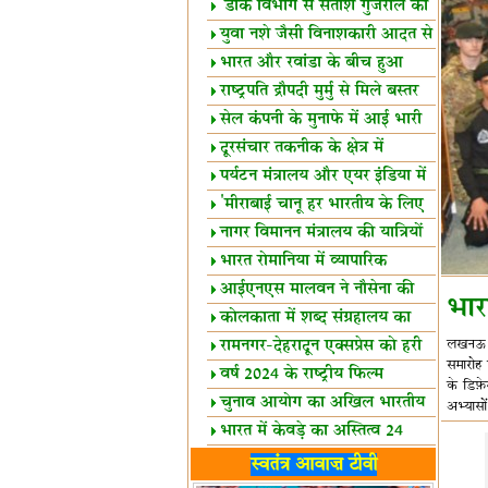
शैक्षिक सत्र शुरू
'डाक विभाग से सतीश गुजराल का
रिश्ता गहरा'
युवा नशे जैसी विनाशकारी आदत से
दूर रहें-मोदी
भारत और रवांडा के बीच हुआ
व्यापार विस्तार
राष्ट्रपति द्रौपदी मुर्मु से मिले बस्तर
के प्रतिनिधि
सेल कंपनी के मुनाफे में आई भारी
उछाल!
दूरसंचार तकनीक के क्षेत्र में
उत्कृष्टता पुरस्कार
पर्यटन मंत्रालय और एयर इंडिया में
समझौता
'मीराबाई चानू हर भारतीय के लिए
प्रेरणा'
नागर विमानन मंत्रालय की यात्रियों
को सलाह
भारत रोमानिया में व्यापारिक
साझेदारियां
आईएनएस मालवन ने नौसेना की
भार
ताकत बढ़ाई
कोलकाता में शब्द संग्रहालय का
उद्घाटन
रामनगर-देहरादून एक्सप्रेस को हरी
लखनऊ। भा
समारोह म
झंडी
वर्ष 2024 के राष्ट्रीय फिल्म
के डिफ़
पुरस्कारों की घोषणा
चुनाव आयोग का अखिल भारतीय
अभ्यासों
मीडिया सम्मेलन
भारत में केवड़े का अस्तित्‍व 24
लाख वर्ष!
लखनऊ में 'एक राष्ट्र एक चुनाव'
स्वतंत्र आवाज़ टीवी
पर बैठक
विधानमंडल लोकतंत्र की पाठशाला