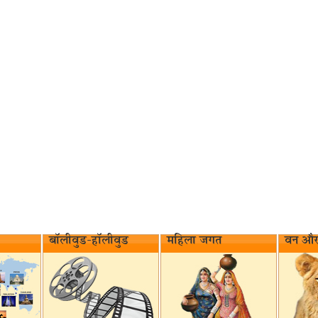
बॉलीवुड-हॉलीवुड
महिला जगत
वन और 