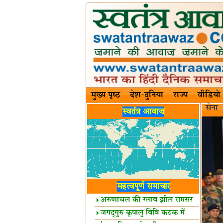
मुख्य पृष्ठ
देश-दुनिया
राज्य
वीडियो
सेना
स्वतंत्र आवाज़
महत्वपूर्ण समाचार
अरुणाचल की ग्लाव झील रामसर
स्थल घोषित
जगद्गुरु कृपालु विवि कटक में