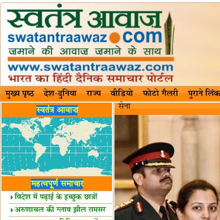
मुख्य पृष्ठ
देश-दुनिया
राज्य
वीडियो
फोटो गैलरी
पुराने लिंक
सेना
स्वतंत्र आवाज़
महत्वपूर्ण समाचार
विदेश में पढ़ाई के इच्छुक छात्रों
केलिए खुशखबरी!
अरुणाचल की ग्लाव झील रामसर