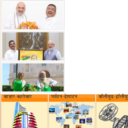
बाज़ार-कारोबार
पर्यटन-देशाटन
बॉलीवुड-हॉलीव