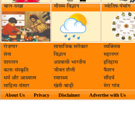
बाल-सखा
मौसम-विज्ञान
ज्योतिष-पंचांग
रोज़गार
सामाजिक सरॊकार‌
व्यक्तित्व
सेना
विज्ञान
महानगर
प्रशासन
अप्रवासी भारतीय
इतिहास
कला-संस्कृति
जीवन शैली
फैशन
धर्म और आध्यात्म
स्वास्थ्य
सौंदर्य
साहित्य-संसार
खेती-बाड़ी
मेरा गांव
About Us
Privacy
Disclaimer
Advertise with Us