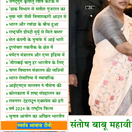
स्थल घोषित
जगद्गुरु कृपालु विवि कटक में
शैक्षिक सत्र शुरू
'डाक विभाग से सतीश गुजराल का
रिश्ता गहरा'
युवा नशे जैसी विनाशकारी आदत से
दूर रहें-मोदी
भारत और रवांडा के बीच हुआ
व्यापार विस्तार
राष्ट्रपति द्रौपदी मुर्मु से मिले बस्तर
के प्रतिनिधि
सेल कंपनी के मुनाफे में आई भारी
उछाल!
दूरसंचार तकनीक के क्षेत्र में
उत्कृष्टता पुरस्कार
पर्यटन मंत्रालय और एयर इंडिया में
समझौता
'मीराबाई चानू हर भारतीय के लिए
प्रेरणा'
नागर विमानन मंत्रालय की यात्रियों
को सलाह
भारत रोमानिया में व्यापारिक
साझेदारियां
आईएनएस मालवन ने नौसेना की
ताकत बढ़ाई
कोलकाता में शब्द संग्रहालय का
उद्घाटन
रामनगर-देहरादून एक्सप्रेस को हरी
झंडी
वर्ष 2024 के राष्ट्रीय फिल्म
पुरस्कारों की घोषणा
चुनाव आयोग का अखिल भारतीय
संतोष बाबू महावी
मीडिया सम्मेलन
भारत में केवड़े का अस्तित्‍व 24
स्वतंत्र आवाज़ टीवी
लाख वर्ष!
लखनऊ में 'एक राष्ट्र एक चुनाव'