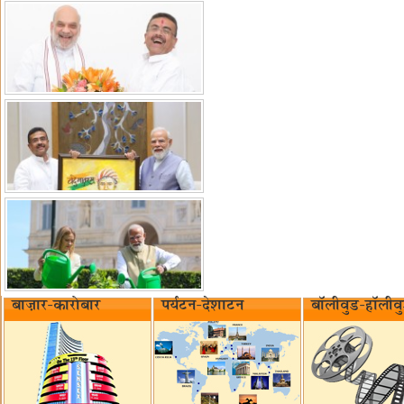
बाज़ार-कारोबार
पर्यटन-देशाटन
बॉलीवुड-हॉलीव