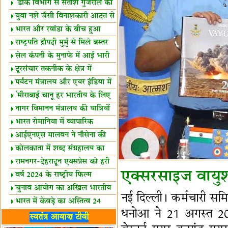
शैक्षिक सत्र शुरू
'डाक विभाग से सतीश गुजराल का
रिश्ता गहरा'
युवा नशे जैसी विनाशकारी आदत से
दूर रहें-मोदी
भारत और रवांडा के बीच हुआ
व्यापार विस्तार
राष्ट्रपति द्रौपदी मुर्मु से मिले बस्तर
के प्रतिनिधि
सेल कंपनी के मुनाफे में आई भारी
उछाल!
दूरसंचार तकनीक के क्षेत्र में
उत्कृष्टता पुरस्कार
पर्यटन मंत्रालय और एयर इंडिया में
समझौता
'मीराबाई चानू हर भारतीय के लिए
प्रेरणा'
नागर विमानन मंत्रालय की यात्रियों
को सलाह
भारत रोमानिया में व्यापारिक
साझेदारियां
आईएनएस मालवन ने नौसेना की
ताकत बढ़ाई
कोलकाता में शब्द संग्रहालय का
उद्घाटन
रामनगर-देहरादून एक्सप्रेस को हरी
एक्सरसाइज वायु
झंडी
वर्ष 2024 के राष्ट्रीय फिल्म
पुरस्कारों की घोषणा
चुनाव आयोग का अखिल भारतीय
नई दिल्ली। कर्मचारी सम
मीडिया सम्मेलन
भारत में केवड़े का अस्तित्‍व 24
धनोआ ने 21 अगस्त 20
लाख वर्ष!
लखनऊ में 'एक राष्ट्र एक चुनाव'
स्वतंत्र आवाज़ टीवी
पर बैठक
विधानमंडल लोकतंत्र की पाठशाला