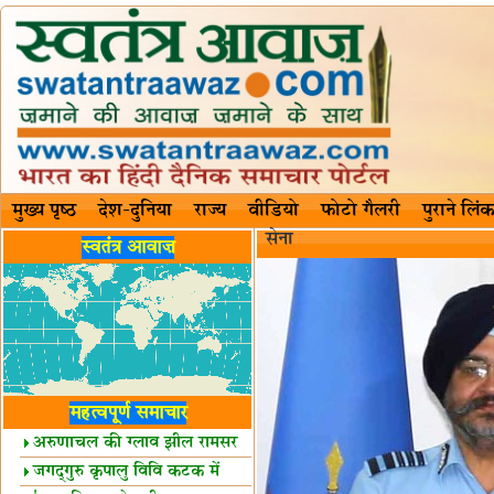
मुख्य पृष्ठ
देश-दुनिया
राज्य
वीडियो
फोटो गैलरी
पुराने लिंक
सेना
स्वतंत्र आवाज़
महत्वपूर्ण समाचार
अरुणाचल की ग्लाव झील रामसर
स्थल घोषित
जगद्गुरु कृपालु विवि कटक में