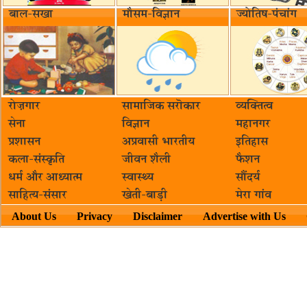
बाल-सखा
मौसम-विज्ञान
ज्योतिष-पंचांग
रोज़गार
सामाजिक सरॊकार‌
व्यक्तित्व
सेना
विज्ञान
महानगर
प्रशासन
अप्रवासी भारतीय
इतिहास
कला-संस्कृति
जीवन शैली
फैशन
धर्म और आध्यात्म
स्वास्थ्य
सौंदर्य
साहित्य-संसार
खेती-बाड़ी
मेरा गांव
About Us
Privacy
Disclaimer
Advertise with Us