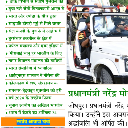
शैक्षिक सत्र शुरू
'डाक विभाग से सतीश गुजराल का
रिश्ता गहरा'
युवा नशे जैसी विनाशकारी आदत से
दूर रहें-मोदी
भारत और रवांडा के बीच हुआ
व्यापार विस्तार
राष्ट्रपति द्रौपदी मुर्मु से मिले बस्तर
के प्रतिनिधि
सेल कंपनी के मुनाफे में आई भारी
उछाल!
दूरसंचार तकनीक के क्षेत्र में
उत्कृष्टता पुरस्कार
पर्यटन मंत्रालय और एयर इंडिया में
समझौता
'मीराबाई चानू हर भारतीय के लिए
प्रेरणा'
नागर विमानन मंत्रालय की यात्रियों
को सलाह
भारत रोमानिया में व्यापारिक
साझेदारियां
आईएनएस मालवन ने नौसेना की
ताकत बढ़ाई
कोलकाता में शब्द संग्रहालय का
उद्घाटन
रामनगर-देहरादून एक्सप्रेस को हरी
प्रधानमंत्री नरें
झंडी
वर्ष 2024 के राष्ट्रीय फिल्म
जोधपुर। प्रधानमंत्री नरें
पुरस्कारों की घोषणा
चुनाव आयोग का अखिल भारतीय
मीडिया सम्मेलन
भारत में केवड़े का अस्तित्‍व 24
किया। उन्‍होंने इस अवस
लाख वर्ष!
लखनऊ में 'एक राष्ट्र एक चुनाव'
स्वतंत्र आवाज़ टीवी
श्रद्धांजलि भी अर्पित की
पर बैठक
विधानमंडल लोकतंत्र की पाठशाला