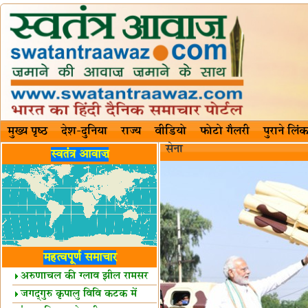
मुख्य पृष्ठ
देश-दुनिया
राज्य
वीडियो
फोटो गैलरी
पुराने लिंक
सेना
स्वतंत्र आवाज़
महत्वपूर्ण समाचार
अरुणाचल की ग्लाव झील रामसर
स्थल घोषित
जगद्गुरु कृपालु विवि कटक में