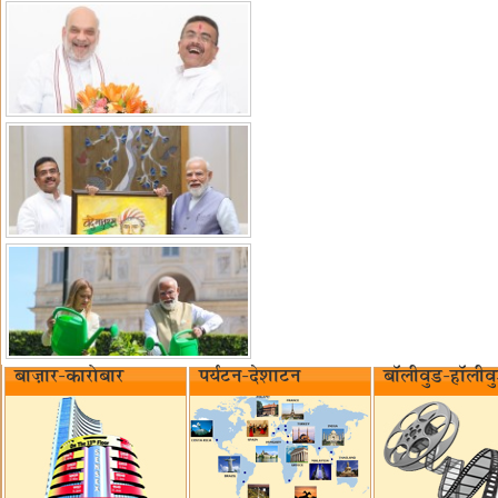
बाज़ार-कारोबार
पर्यटन-देशाटन
बॉलीवुड-हॉलीव