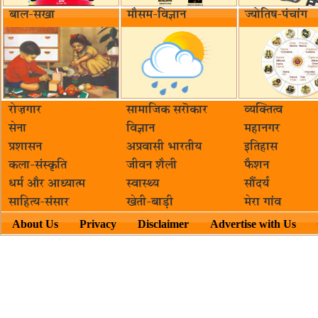
बाल-सखा
मौसम-विज्ञान
ज्योतिष-पंचांग
रोज़गार
सामाजिक सरॊकार‌
व्यक्तित्व
सेना
विज्ञान
महानगर
प्रशासन
अप्रवासी भारतीय
इतिहास
कला-संस्कृति
जीवन शैली
फैशन
धर्म और आध्यात्म
स्वास्थ्य
सौंदर्य
साहित्य-संसार
खेती-बाड़ी
मेरा गांव
About Us
Privacy
Disclaimer
Advertise with Us