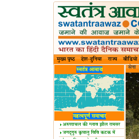
मुख्य पृष्ठ
देश-दुनिया
राज्य
वीडियो
सेना
स्वतंत्र आवाज़
महत्वपूर्ण समाचार
अरुणाचल की ग्लाव झील रामसर
स्थल घोषित
जगद्गुरु कृपालु विवि कटक में