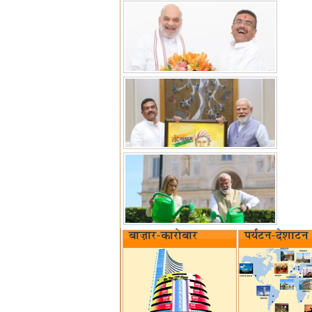
बाज़ार-कारोबार
पर्यटन-देशाटन