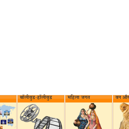
बॉलीवुड-हॉलीवुड
महिला जगत
वन और 