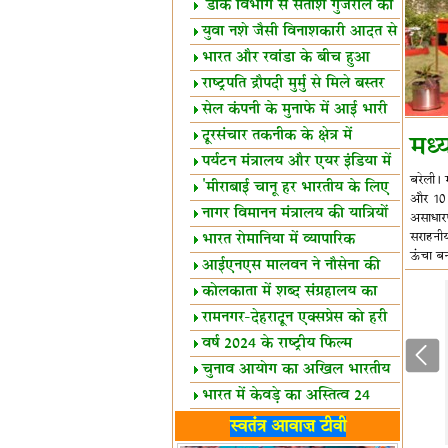
शैक्षिक सत्र शुरू
'डाक विभाग से सतीश गुजराल का
रिश्ता गहरा'
युवा नशे जैसी विनाशकारी आदत से
दूर रहें-मोदी
भारत और रवांडा के बीच हुआ
व्यापार विस्तार
राष्ट्रपति द्रौपदी मुर्मु से मिले बस्तर
के प्रतिनिधि
सेल कंपनी के मुनाफे में आई भारी
उछाल!
दूरसंचार तकनीक के क्षेत्र में
मध
उत्कृष्टता पुरस्कार
पर्यटन मंत्रालय और एयर इंडिया में
बरेली।
समझौता
'मीराबाई चानू हर भारतीय के लिए
और 10 अ
प्रेरणा'
नागर विमानन मंत्रालय की यात्रियों
असाधारण
को सलाह
सराहनीय 
भारत रोमानिया में व्यापारिक
ऊंचा बन
साझेदारियां
आईएनएस मालवन ने नौसेना की
ताकत बढ़ाई
कोलकाता में शब्द संग्रहालय का
उद्घाटन
रामनगर-देहरादून एक्सप्रेस को हरी
झंडी
वर्ष 2024 के राष्ट्रीय फिल्म
पुरस्कारों की घोषणा
चुनाव आयोग का अखिल भारतीय
मीडिया सम्मेलन
भारत में केवड़े का अस्तित्‍व 24
लाख वर्ष!
लखनऊ में 'एक राष्ट्र एक चुनाव'
स्वतंत्र आवाज़ टीवी
पर बैठक
विधानमंडल लोकतंत्र की पाठशाला