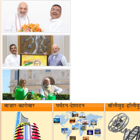
बाज़ार-कारोबार
पर्यटन-देशाटन
बॉलीवुड-हॉलीव