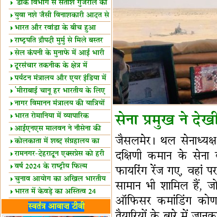
शैक्षिक सत्र शुरू
'डाक विभाग से सतीश गुजराल का
रिश्ता गहरा'
युवा नशे जैसी विनाशकारी आदत से
दूर रहें-मोदी
भारत और रवांडा के बीच हुआ
व्यापार विस्तार
राष्ट्रपति द्रौपदी मुर्मु से मिले बस्तर
के प्रतिनिधि
सेल कंपनी के मुनाफे में आई भारी
उछाल!
दूरसंचार तकनीक के क्षेत्र में
उत्कृष्टता पुरस्कार
पर्यटन मंत्रालय और एयर इंडिया में
समझौता
'मीराबाई चानू हर भारतीय के लिए
प्रेरणा'
नागर विमानन मंत्रालय की यात्रियों
को सलाह
भारत रोमानिया में व्यापारिक
सेना प्रमुख ने दे
साझेदारियां
आईएनएस मालवन ने नौसेना की
जैसलमेर। थल सेनाध्यक्
ताकत बढ़ाई
कोलकाता में शब्द संग्रहालय का
उद्घाटन
रामनगर-देहरादून एक्सप्रेस को हरी
दक्षिणी कमान के सेना
झंडी
वर्ष 2024 के राष्ट्रीय फिल्म
फायरिंग रेंज गए, वहां प
पुरस्कारों की घोषणा
चुनाव आयोग का अखिल भारतीय
सामान भी शामिल हैं, जो
मीडिया सम्मेलन
भारत में केवड़े का अस्तित्‍व 24
ऑफिसर कमांडिंग कोणार
लाख वर्ष!
लखनऊ में 'एक राष्ट्र एक चुनाव'
स्वतंत्र आवाज़ टीवी
तैयारियों के बारे में जान
पर बैठक
विधानमंडल लोकतंत्र की पाठशाला