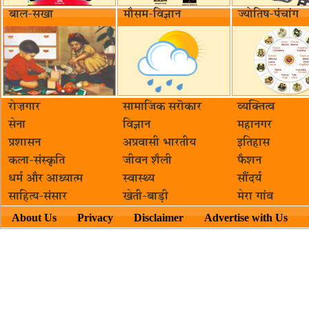
बाल-सखा
मौसम-विज्ञान
ज्योतिष-पंचांग
रोज़गार
सामाजिक सरॊकार‌
व्यक्तित्व
सेना
विज्ञान
महानगर
प्रशासन
अप्रवासी भारतीय
इतिहास
कला-संस्कृति
जीवन शैली
फैशन
धर्म और आध्यात्म
स्वास्थ्य
सौंदर्य
साहित्य-संसार
खेती-बाड़ी
मेरा गांव
About Us
Privacy
Disclaimer
Advertise with Us