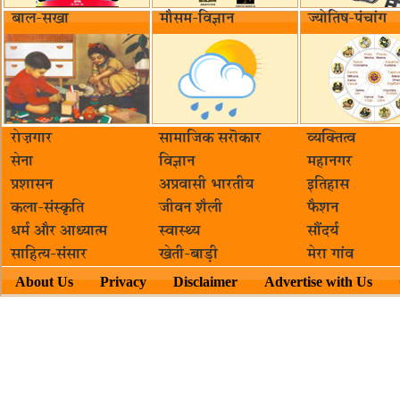
बाल-सखा
मौसम-विज्ञान
ज्योतिष-पंचांग
रोज़गार
सामाजिक सरॊकार‌
व्यक्तित्व
सेना
विज्ञान
महानगर
प्रशासन
अप्रवासी भारतीय
इतिहास
कला-संस्कृति
जीवन शैली
फैशन
धर्म और आध्यात्म
स्वास्थ्य
सौंदर्य
साहित्य-संसार
खेती-बाड़ी
मेरा गांव
About Us
Privacy
Disclaimer
Advertise with Us