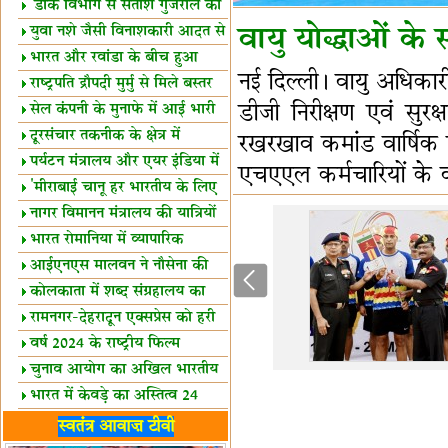
शैक्षिक सत्र शुरू
'डाक विभाग से सतीश गुजराल का
रिश्ता गहरा'
युवा नशे जैसी विनाशकारी आदत से
वायु योद्धाओं के
दूर रहें-मोदी
भारत और रवांडा के बीच हुआ
नई दिल्ली। वायु अधिका
व्यापार विस्तार
राष्ट्रपति द्रौपदी मुर्मु से मिले बस्तर
के प्रतिनिधि
डीजी निरीक्षण एवं सुर
सेल कंपनी के मुनाफे में आई भारी
उछाल!
दूरसंचार तकनीक के क्षेत्र में
रखरखाव कमांड वार्षिक 
उत्कृष्टता पुरस्कार
पर्यटन मंत्रालय और एयर इंडिया में
एचएएल कर्मचारियों के व
समझौता
'मीराबाई चानू हर भारतीय के लिए
प्रेरणा'
नागर विमानन मंत्रालय की यात्रियों
को सलाह
भारत रोमानिया में व्यापारिक
साझेदारियां
आईएनएस मालवन ने नौसेना की
ताकत बढ़ाई
कोलकाता में शब्द संग्रहालय का
उद्घाटन
रामनगर-देहरादून एक्सप्रेस को हरी
झंडी
वर्ष 2024 के राष्ट्रीय फिल्म
पुरस्कारों की घोषणा
चुनाव आयोग का अखिल भारतीय
मीडिया सम्मेलन
भारत में केवड़े का अस्तित्‍व 24
लाख वर्ष!
लखनऊ में 'एक राष्ट्र एक चुनाव'
स्वतंत्र आवाज़ टीवी
पर बैठक
विधानमंडल लोकतंत्र की पाठशाला