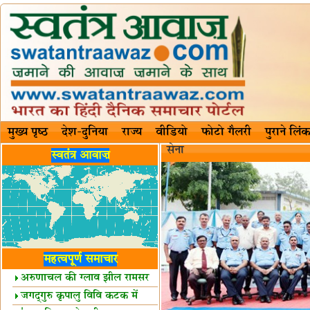
मुख्य पृष्ठ
देश-दुनिया
राज्य
वीडियो
फोटो गैलरी
पुराने लिंक
सेना
स्वतंत्र आवाज़
महत्वपूर्ण समाचार
अरुणाचल की ग्लाव झील रामसर
स्थल घोषित
जगद्गुरु कृपालु विवि कटक में