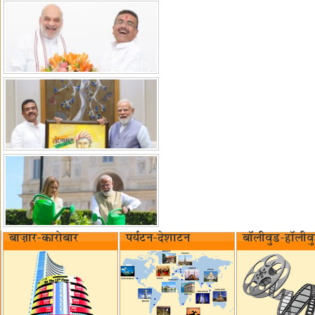
बाज़ार-कारोबार
पर्यटन-देशाटन
बॉलीवुड-हॉलीव