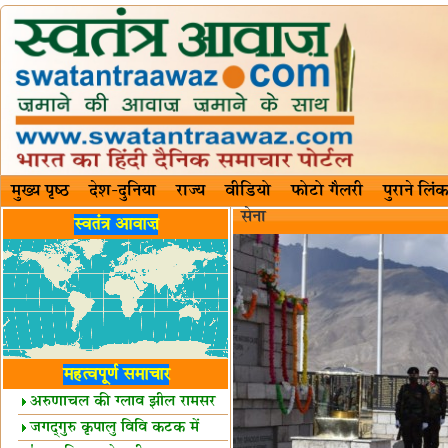
मुख्य पृष्ठ
देश-दुनिया
राज्य
वीडियो
फोटो गैलरी
पुराने लिंक
सेना
स्वतंत्र आवाज़
महत्वपूर्ण समाचार
अरुणाचल की ग्लाव झील रामसर
स्थल घोषित
जगद्गुरु कृपालु विवि कटक में