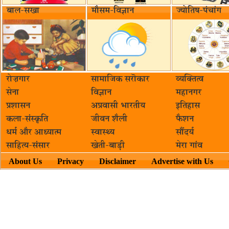
बाल-सखा
मौसम-विज्ञान
ज्योतिष-पंचांग
रोज़गार
सामाजिक सरॊकार‌
व्यक्तित्व
सेना
विज्ञान
महानगर
प्रशासन
अप्रवासी भारतीय
इतिहास
कला-संस्कृति
जीवन शैली
फैशन
धर्म और आध्यात्म
स्वास्थ्य
सौंदर्य
साहित्य-संसार
खेती-बाड़ी
मेरा गांव
About Us
Privacy
Disclaimer
Advertise with Us