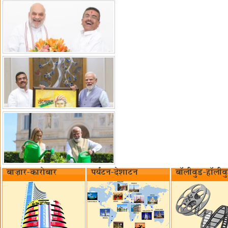
बाज़ार-कारोबार
पर्यटन-देशाटन
बॉलीवुड-हॉलीव