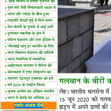
शैक्षिक सत्र शुरू
'डाक विभाग से सतीश गुजराल का
रिश्ता गहरा'
युवा नशे जैसी विनाशकारी आदत से
दूर रहें-मोदी
भारत और रवांडा के बीच हुआ
व्यापार विस्तार
राष्ट्रपति द्रौपदी मुर्मु से मिले बस्तर
के प्रतिनिधि
सेल कंपनी के मुनाफे में आई भारी
उछाल!
दूरसंचार तकनीक के क्षेत्र में
उत्कृष्टता पुरस्कार
पर्यटन मंत्रालय और एयर इंडिया में
समझौता
'मीराबाई चानू हर भारतीय के लिए
प्रेरणा'
नागर विमानन मंत्रालय की यात्रियों
को सलाह
भारत रोमानिया में व्यापारिक
साझेदारियां
आईएनएस मालवन ने नौसेना की
ताकत बढ़ाई
कोलकाता में शब्द संग्रहालय का
उद्घाटन
रामनगर-देहरादून एक्सप्रेस को हरी
गलवान के वीरों 
झंडी
वर्ष 2024 के राष्ट्रीय फिल्म
लेह। भारतीय थलसेना मे
पुरस्कारों की घोषणा
चुनाव आयोग का अखिल भारतीय
मीडिया सम्मेलन
भारत में केवड़े का अस्तित्‍व 24
15 जून 2020 को गलवान घ
लाख वर्ष!
लखनऊ में 'एक राष्ट्र एक चुनाव'
स्वतंत्र आवाज़ टीवी
झड़प में अपने प्राणों की
पर बैठक
विधानमंडल लोकतंत्र की पाठशाला