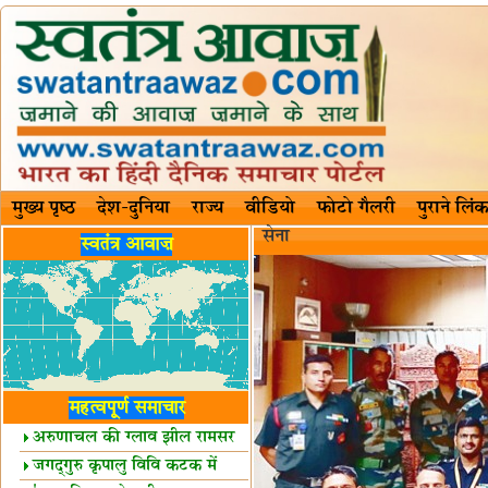
मुख्य पृष्ठ
देश-दुनिया
राज्य
वीडियो
फोटो गैलरी
पुराने लिंक
सेना
स्वतंत्र आवाज़
महत्वपूर्ण समाचार
अरुणाचल की ग्लाव झील रामसर
स्थल घोषित
जगद्गुरु कृपालु विवि कटक में