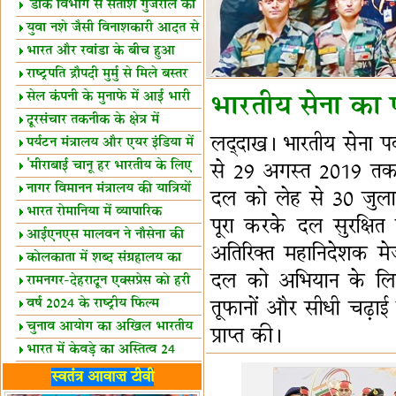
शैक्षिक सत्र शुरू
'डाक विभाग से सतीश गुजराल का
रिश्ता गहरा'
युवा नशे जैसी विनाशकारी आदत से
दूर रहें-मोदी
भारत और रवांडा के बीच हुआ
व्यापार विस्तार
राष्ट्रपति द्रौपदी मुर्मु से मिले बस्तर
के प्रतिनिधि
सेल कंपनी के मुनाफे में आई भारी
भारतीय सेना का प
उछाल!
दूरसंचार तकनीक के क्षेत्र में
लद्दाख। भारतीय सेना पर
उत्कृष्टता पुरस्कार
पर्यटन मंत्रालय और एयर इंडिया में
समझौता
'मीराबाई चानू हर भारतीय के लिए
से 29 अगस्त 2019 तक 
प्रेरणा'
नागर विमानन मंत्रालय की यात्रियों
दल को लेह से 30 जुल
को सलाह
भारत रोमानिया में व्यापारिक
पूरा करके दल सुरक्षि
साझेदारियां
आईएनएस मालवन ने नौसेना की
अतिरिक्त महानिदेशक मे
ताकत बढ़ाई
कोलकाता में शब्द संग्रहालय का
दल को अभियान के लिए 
उद्घाटन
रामनगर-देहरादून एक्सप्रेस को हरी
झंडी
वर्ष 2024 के राष्ट्रीय फिल्म
तूफानों और सीधी चढ़ाई 
पुरस्कारों की घोषणा
चुनाव आयोग का अखिल भारतीय
प्राप्त की।
मीडिया सम्मेलन
भारत में केवड़े का अस्तित्‍व 24
लाख वर्ष!
लखनऊ में 'एक राष्ट्र एक चुनाव'
स्वतंत्र आवाज़ टीवी
पर बैठक
विधानमंडल लोकतंत्र की पाठशाला