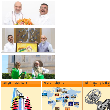
बाज़ार-कारोबार
पर्यटन-देशाटन
बॉलीवुड-हॉलीव