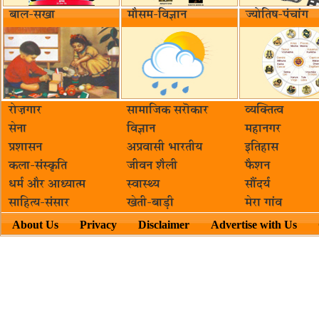
बाल-सखा
मौसम-विज्ञान
ज्योतिष-पंचांग
रोज़गार
सामाजिक सरॊकार‌
व्यक्तित्व
सेना
विज्ञान
महानगर
प्रशासन
अप्रवासी भारतीय
इतिहास
कला-संस्कृति
जीवन शैली
फैशन
धर्म और आध्यात्म
स्वास्थ्य
सौंदर्य
साहित्य-संसार
खेती-बाड़ी
मेरा गांव
About Us
Privacy
Disclaimer
Advertise with Us