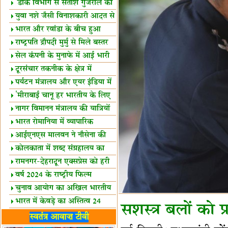
शैक्षिक सत्र शुरू
'डाक विभाग से सतीश गुजराल का
रिश्ता गहरा'
युवा नशे जैसी विनाशकारी आदत से
दूर रहें-मोदी
भारत और रवांडा के बीच हुआ
व्यापार विस्तार
राष्ट्रपति द्रौपदी मुर्मु से मिले बस्तर
के प्रतिनिधि
सेल कंपनी के मुनाफे में आई भारी
उछाल!
दूरसंचार तकनीक के क्षेत्र में
उत्कृष्टता पुरस्कार
पर्यटन मंत्रालय और एयर इंडिया में
समझौता
'मीराबाई चानू हर भारतीय के लिए
प्रेरणा'
नागर विमानन मंत्रालय की यात्रियों
को सलाह
भारत रोमानिया में व्यापारिक
साझेदारियां
आईएनएस मालवन ने नौसेना की
ताकत बढ़ाई
कोलकाता में शब्द संग्रहालय का
उद्घाटन
रामनगर-देहरादून एक्सप्रेस को हरी
झंडी
वर्ष 2024 के राष्ट्रीय फिल्म
पुरस्कारों की घोषणा
चुनाव आयोग का अखिल भारतीय
मीडिया सम्मेलन
भारत में केवड़े का अस्तित्‍व 24
सशस्त्र बलों को प
लाख वर्ष!
लखनऊ में 'एक राष्ट्र एक चुनाव'
स्वतंत्र आवाज़ टीवी
पर बैठक
विधानमंडल लोकतंत्र की पाठशाला