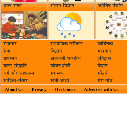
बाल-सखा
मौसम-विज्ञान
ज्योतिष-पंचांग
रोज़गार
सामाजिक सरॊकार‌
व्यक्तित्व
सेना
विज्ञान
महानगर
प्रशासन
अप्रवासी भारतीय
इतिहास
कला-संस्कृति
जीवन शैली
फैशन
धर्म और आध्यात्म
स्वास्थ्य
सौंदर्य
साहित्य-संसार
खेती-बाड़ी
मेरा गांव
About Us
Privacy
Disclaimer
Advertise with Us