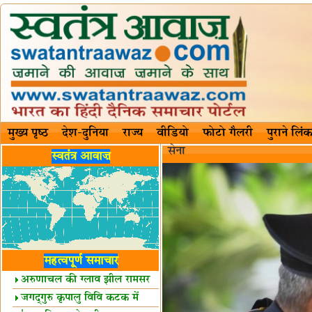
मुख्य पृष्ठ
देश-दुनिया
राज्य
वीडियो
फोटो गैलरी
पुराने लिंक
सेना
स्वतंत्र आवाज़
महत्वपूर्ण समाचार
अरुणाचल की ग्लाव झील रामसर
स्थल घोषित
जगद्गुरु कृपालु विवि कटक में