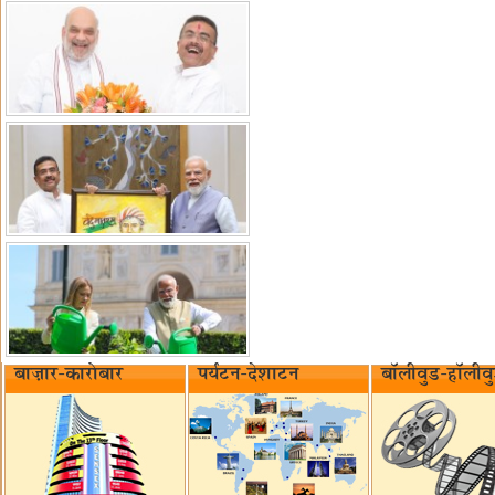
बाज़ार-कारोबार
पर्यटन-देशाटन
बॉलीवुड-हॉलीव