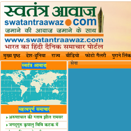
मुख्य पृष्ठ
देश-दुनिया
राज्य
वीडियो
फोटो गैलरी
पुराने लिंक
सेना
स्वतंत्र आवाज़
महत्वपूर्ण समाचार
अरुणाचल की ग्लाव झील रामसर
स्थल घोषित
जगद्गुरु कृपालु विवि कटक में