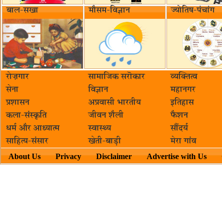
बाल-सखा
मौसम-विज्ञान
ज्योतिष-पंचांग
रोज़गार
सामाजिक सरॊकार‌
व्यक्तित्व
सेना
विज्ञान
महानगर
प्रशासन
अप्रवासी भारतीय
इतिहास
कला-संस्कृति
जीवन शैली
फैशन
धर्म और आध्यात्म
स्वास्थ्य
सौंदर्य
साहित्य-संसार
खेती-बाड़ी
मेरा गांव
About Us
Privacy
Disclaimer
Advertise with Us