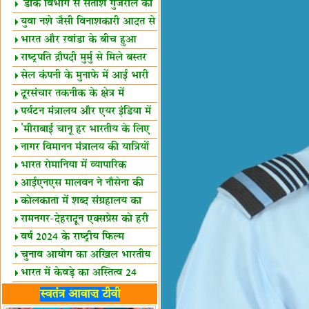
शैक्षिक सत्र शुरू
'डाक विभाग से सतीश गुजराल का
रिश्ता गहरा'
युवा नशे जैसी विनाशकारी आदत से
दूर रहें-मोदी
भारत और रवांडा के बीच हुआ
व्यापार विस्तार
राष्ट्रपति द्रौपदी मुर्मु से मिले बस्तर
के प्रतिनिधि
सेल कंपनी के मुनाफे में आई भारी
उछाल!
दूरसंचार तकनीक के क्षेत्र में
उत्कृष्टता पुरस्कार
पर्यटन मंत्रालय और एयर इंडिया में
समझौता
'मीराबाई चानू हर भारतीय के लिए
प्रेरणा'
नागर विमानन मंत्रालय की यात्रियों
को सलाह
भारत रोमानिया में व्यापारिक
साझेदारियां
आईएनएस मालवन ने नौसेना की
ताकत बढ़ाई
कोलकाता में शब्द संग्रहालय का
उद्घाटन
रामनगर-देहरादून एक्सप्रेस को हरी
झंडी
वर्ष 2024 के राष्ट्रीय फिल्म
पुरस्कारों की घोषणा
चुनाव आयोग का अखिल भारतीय
मीडिया सम्मेलन
भारत में केवड़े का अस्तित्‍व 24
लाख वर्ष!
लखनऊ में 'एक राष्ट्र एक चुनाव'
स्वतंत्र आवाज़ टीवी
पर बैठक
विधानमंडल लोकतंत्र की पाठशाला