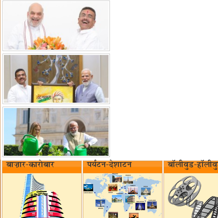
बाज़ार-कारोबार
पर्यटन-देशाटन
बॉलीवुड-हॉलीव