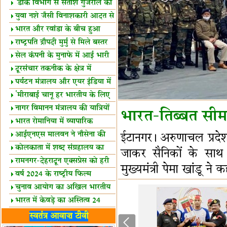
शैक्षिक सत्र शुरू
'डाक विभाग से सतीश गुजराल का
रिश्ता गहरा'
युवा नशे जैसी विनाशकारी आदत से
दूर रहें-मोदी
भारत और रवांडा के बीच हुआ
व्यापार विस्तार
राष्ट्रपति द्रौपदी मुर्मु से मिले बस्तर
के प्रतिनिधि
सेल कंपनी के मुनाफे में आई भारी
उछाल!
दूरसंचार तकनीक के क्षेत्र में
उत्कृष्टता पुरस्कार
पर्यटन मंत्रालय और एयर इंडिया में
समझौता
'मीराबाई चानू हर भारतीय के लिए
प्रेरणा'
नागर विमानन मंत्रालय की यात्रियों
भारत-तिब्बत सीमा
को सलाह
भारत रोमानिया में व्यापारिक
साझेदारियां
आईएनएस मालवन ने नौसेना की
ईटानगर। अरुणाचल प्रदेश 
ताकत बढ़ाई
कोलकाता में शब्द संग्रहालय का
जाकर सैनिकों के साथ
उद्घाटन
रामनगर-देहरादून एक्सप्रेस को हरी
मुख्यमंत्री पेमा खांडू ने 
झंडी
वर्ष 2024 के राष्ट्रीय फिल्म
पुरस्कारों की घोषणा
चुनाव आयोग का अखिल भारतीय
मीडिया सम्मेलन
भारत में केवड़े का अस्तित्‍व 24
लाख वर्ष!
लखनऊ में 'एक राष्ट्र एक चुनाव'
स्वतंत्र आवाज़ टीवी
पर बैठक
विधानमंडल लोकतंत्र की पाठशाला