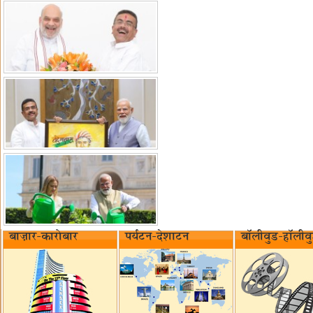
बाज़ार-कारोबार
पर्यटन-देशाटन
बॉलीवुड-हॉलीव