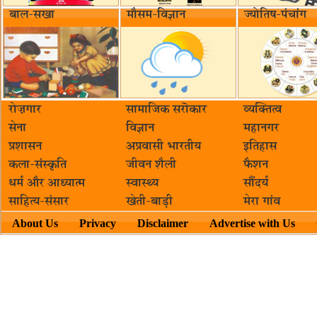
बाल-सखा
मौसम-विज्ञान
ज्योतिष-पंचांग
रोज़गार
सामाजिक सरॊकार‌
व्यक्तित्व
सेना
विज्ञान
महानगर
प्रशासन
अप्रवासी भारतीय
इतिहास
कला-संस्कृति
जीवन शैली
फैशन
धर्म और आध्यात्म
स्वास्थ्य
सौंदर्य
साहित्य-संसार
खेती-बाड़ी
मेरा गांव
About Us
Privacy
Disclaimer
Advertise with Us