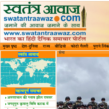
मुख्य पृष्ठ
देश-दुनिया
राज्य
वीडियो
फोटो गैलरी
पुराने लिंक
सेना
स्वतंत्र आवाज़
महत्वपूर्ण समाचार
अरुणाचल की ग्लाव झील रामसर
स्थल घोषित
जगद्गुरु कृपालु विवि कटक में