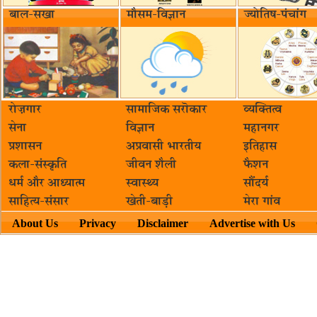
बाल-सखा
मौसम-विज्ञान
ज्योतिष-पंचांग
रोज़गार
सामाजिक सरॊकार‌
व्यक्तित्व
सेना
विज्ञान
महानगर
प्रशासन
अप्रवासी भारतीय
इतिहास
कला-संस्कृति
जीवन शैली
फैशन
धर्म और आध्यात्म
स्वास्थ्य
सौंदर्य
साहित्य-संसार
खेती-बाड़ी
मेरा गांव
About Us
Privacy
Disclaimer
Advertise with Us