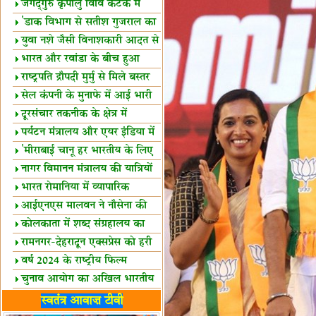
स्थल घोषित
जगद्गुरु कृपालु विवि कटक में
शैक्षिक सत्र शुरू
'डाक विभाग से सतीश गुजराल का
रिश्ता गहरा'
युवा नशे जैसी विनाशकारी आदत से
दूर रहें-मोदी
भारत और रवांडा के बीच हुआ
व्यापार विस्तार
राष्ट्रपति द्रौपदी मुर्मु से मिले बस्तर
के प्रतिनिधि
सेल कंपनी के मुनाफे में आई भारी
उछाल!
दूरसंचार तकनीक के क्षेत्र में
उत्कृष्टता पुरस्कार
पर्यटन मंत्रालय और एयर इंडिया में
समझौता
'मीराबाई चानू हर भारतीय के लिए
प्रेरणा'
नागर विमानन मंत्रालय की यात्रियों
को सलाह
भारत रोमानिया में व्यापारिक
साझेदारियां
आईएनएस मालवन ने नौसेना की
ताकत बढ़ाई
कोलकाता में शब्द संग्रहालय का
उद्घाटन
रामनगर-देहरादून एक्सप्रेस को हरी
झंडी
वर्ष 2024 के राष्ट्रीय फिल्म
पुरस्कारों की घोषणा
चुनाव आयोग का अखिल भारतीय
मीडिया सम्मेलन
भारत में केवड़े का अस्तित्‍व 24
स्वतंत्र आवाज़ टीवी
लाख वर्ष!
लखनऊ में 'एक राष्ट्र एक चुनाव'