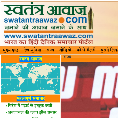
मुख्य पृष्ठ
देश-दुनिया
राज्य
वीडियो
फोटो गैलरी
पुराने लिंक
राज्य
स्वतंत्र आवाज़
महत्वपूर्ण समाचार
विदेश में पढ़ाई के इच्छुक छात्रों
केलिए खुशखबरी!
अरुणाचल की ग्लाव झील रामसर