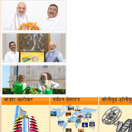
बाज़ार-कारोबार
पर्यटन-देशाटन
बॉलीवुड-हॉलीव