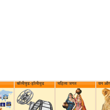
बॉलीवुड-हॉलीवुड
महिला जगत
वन और 