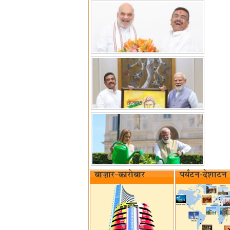
बाज़ार-कारोबार
पर्यटन-देशाटन