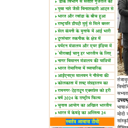
शैक्षिक सत्र शुरू
'डाक विभाग से सतीश गुजराल का
रिश्ता गहरा'
युवा नशे जैसी विनाशकारी आदत से
दूर रहें-मोदी
भारत और रवांडा के बीच हुआ
व्यापार विस्तार
राष्ट्रपति द्रौपदी मुर्मु से मिले बस्तर
के प्रतिनिधि
सेल कंपनी के मुनाफे में आई भारी
उछाल!
दूरसंचार तकनीक के क्षेत्र में
उत्कृष्टता पुरस्कार
पर्यटन मंत्रालय और एयर इंडिया में
समझौता
'मीराबाई चानू हर भारतीय के लिए
प्रेरणा'
नागर विमानन मंत्रालय की यात्रियों
को सलाह
भारत रोमानिया में व्यापारिक
साझेदारियां
आईएनएस मालवन ने नौसेना की
तंजाव
ताकत बढ़ाई
कोलकाता में शब्द संग्रहालय का
विमोच
उद्घाटन
रामनगर-देहरादून एक्सप्रेस को हरी
सभ्यता
झंडी
वर्ष 2024 के राष्ट्रीय फिल्म
उपराष्
पुरस्कारों की घोषणा
चुनाव आयोग का अखिल भारतीय
भाषाओ
मीडिया सम्मेलन
भारत में केवड़े का अस्तित्‍व 24
मोदी 
लाख वर्ष!
लखनऊ में 'एक राष्ट्र एक चुनाव'
सांस्
स्वतंत्र आवाज़ टीवी
पर बैठक
वैश्वि
विधानमंडल लोकतंत्र की पाठशाला