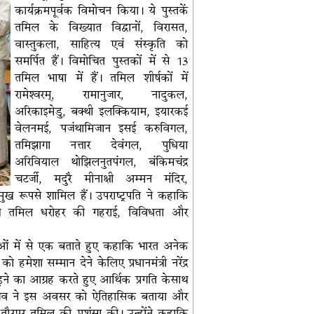
कार्यक्रमपूर्वक विमोचन किया। ये पुस्तकें
तमिल के विख्यात विद्वानों, विरासत,
वास्तुकला, साहित्य एवं संस्कृति को
समर्पित हैं। विमोचित पुस्तकों में से 13
तमिल भाषा में हैं। तमिल शीर्षकों में
रामेश्वरम्, रामानुजार, नादुकल,
अरिकाइमेडु, बक्थी इलक्कियाम, इयारकई
वेलनमई, पजंथामिजान इसई करुविगल,
तमिझागा नत्तार देवंगल, पुधिया
अरिवियाल थोझिलनुतपंगल, बंकिमचंद्र
चटर्जी, मदुरै मीनाक्षी अम्मन मंदिर,
मुख रूपसे शामिल हैं। उपराष्ट्रपति ने कहाकि
केसाथ तमिल धरोहर की गहराई, विविधता और
षाओं में से एक बताते हुए कहाकि भारत अनेक
मेशा सम्मान देने केलिए प्रधानमंत्री नरेंद्र
़ने का आग्रह करते हुए आर्थिक प्रगति केसाथ
ी वैष्णव ने इस अवसर को ऐतिहासिक बताया और
 के तौरपर तमिल की प्रशंसा की। उन्होंने कहाकि