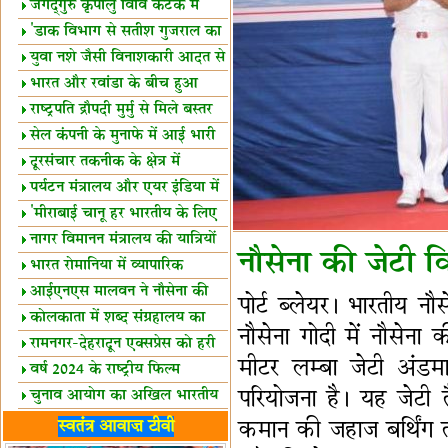
स्थल घोषित
जगद्गुरु कृपालु विवि कटक में
शैक्षिक सत्र शुरू
'डाक विभाग से सतीश गुजराल का
रिश्ता गहरा'
युवा नशे जैसी विनाशकारी आदत से
दूर रहें-मोदी
भारत और रवांडा के बीच हुआ
व्यापार विस्तार
राष्ट्रपति द्रौपदी मुर्मु से मिले बस्तर
के प्रतिनिधि
सेल कंपनी के मुनाफे में आई भारी
उछाल!
दूरसंचार तकनीक के क्षेत्र में
उत्कृष्टता पुरस्कार
पर्यटन मंत्रालय और एयर इंडिया में
समझौता
'मीराबाई चानू हर भारतीय के लिए
प्रेरणा'
नागर विमानन मंत्रालय की यात्रियों
नौसेना की जेटी व
को सलाह
भारत रोमानिया में व्यापारिक
साझेदारियां
आईएनएस मालवन ने नौसेना की
पोर्ट ब्लेयर। भारती
ताकत बढ़ाई
कोलकाता में शब्द संग्रहालय का
नौसेना गोदी में नौसेना
उद्घाटन
रामनगर-देहरादून एक्सप्रेस को हरी
मीटर लम्बा जेटी अंड
झंडी
वर्ष 2024 के राष्ट्रीय फिल्म
पुरस्कारों की घोषणा
परियोजना है। यह जेटी 
चुनाव आयोग का अखिल भारतीय
मीडिया सम्मेलन
भारत में केवड़े का अस्तित्‍व 24
स्वतंत्र आवाज़ टीवी
कमान की जहाज बर्थिंग 
लाख वर्ष!
लखनऊ में 'एक राष्ट्र एक चुनाव'