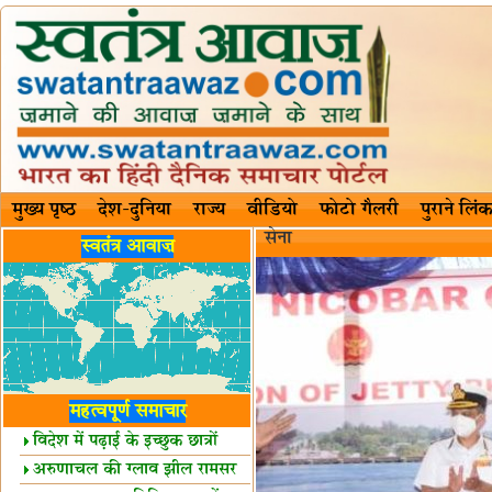
मुख्य पृष्ठ
देश-दुनिया
राज्य
वीडियो
फोटो गैलरी
पुराने लिंक
सेना
स्वतंत्र आवाज़
महत्वपूर्ण समाचार
विदेश में पढ़ाई के इच्छुक छात्रों
केलिए खुशखबरी!
अरुणाचल की ग्लाव झील रामसर