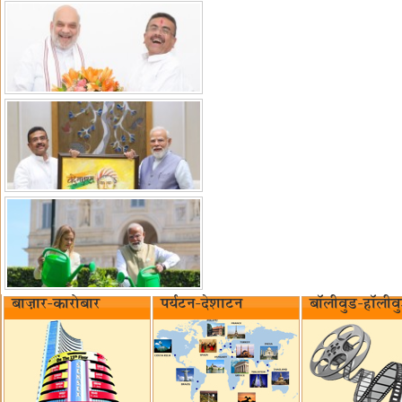
बाज़ार-कारोबार
पर्यटन-देशाटन
बॉलीवुड-हॉलीव