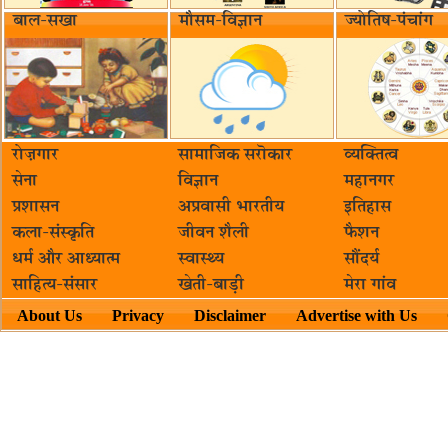
बाल-सखा
मौसम-विज्ञान
ज्योतिष-पंचांग
रोज़गार
सामाजिक सरॊकार‌
व्यक्तित्व
सेना
विज्ञान
महानगर
प्रशासन
अप्रवासी भारतीय
इतिहास
कला-संस्कृति
जीवन शैली
फैशन
धर्म और आध्यात्म
स्वास्थ्य
सौंदर्य
साहित्य-संसार
खेती-बाड़ी
मेरा गांव
About Us
Privacy
Disclaimer
Advertise with Us