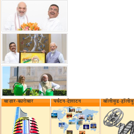
बाज़ार-कारोबार
पर्यटन-देशाटन
बॉलीवुड-हॉलीव