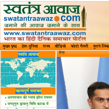
मुख्य पृष्ठ
देश-दुनिया
राज्य
वीडियो
फोटो गैलरी
पुराने लिंक
सेना
स्वतंत्र आवाज़
महत्वपूर्ण समाचार
अरुणाचल की ग्लाव झील रामसर
स्थल घोषित
जगद्गुरु कृपालु विवि कटक में