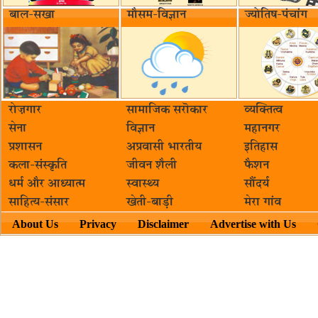
बाल-सखा
मौसम-विज्ञान
ज्योतिष-पंचांग
रोज़गार
सामाजिक सरॊकार‌
व्यक्तित्व
सेना
विज्ञान
महानगर
प्रशासन
अप्रवासी भारतीय
इतिहास
कला-संस्कृति
जीवन शैली
फैशन
धर्म और आध्यात्म
स्वास्थ्य
सौंदर्य
साहित्य-संसार
खेती-बाड़ी
मेरा गांव
About Us
Privacy
Disclaimer
Advertise with Us