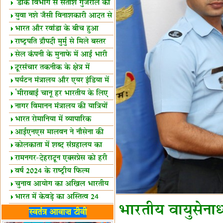
शैक्षिक सत्र शुरू
'डाक विभाग से सतीश गुजराल का
रिश्ता गहरा'
युवा नशे जैसी विनाशकारी आदत से
दूर रहें-मोदी
भारत और रवांडा के बीच हुआ
व्यापार विस्तार
राष्ट्रपति द्रौपदी मुर्मु से मिले बस्तर
के प्रतिनिधि
सेल कंपनी के मुनाफे में आई भारी
उछाल!
दूरसंचार तकनीक के क्षेत्र में
उत्कृष्टता पुरस्कार
पर्यटन मंत्रालय और एयर इंडिया में
समझौता
'मीराबाई चानू हर भारतीय के लिए
प्रेरणा'
नागर विमानन मंत्रालय की यात्रियों
को सलाह
भारत रोमानिया में व्यापारिक
साझेदारियां
आईएनएस मालवन ने नौसेना की
ताकत बढ़ाई
कोलकाता में शब्द संग्रहालय का
उद्घाटन
रामनगर-देहरादून एक्सप्रेस को हरी
झंडी
वर्ष 2024 के राष्ट्रीय फिल्म
पुरस्कारों की घोषणा
चुनाव आयोग का अखिल भारतीय
मीडिया सम्मेलन
भारत में केवड़े का अस्तित्‍व 24
भारतीय वायुसेनाध्
लाख वर्ष!
लखनऊ में 'एक राष्ट्र एक चुनाव'
स्वतंत्र आवाज़ टीवी
पर बैठक
विधानमंडल लोकतंत्र की पाठशाला