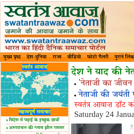
मुख्य पृष्ठ
देश-दुनिया
राज्य
वीडियो
फोटो गैलरी
पुराने लिंक
स्वतंत्र आवाज़
देश ने याद की न
'नेताजी का जीवन
नेताजी की जयंती प
स्वतंत्र आवाज़ डॉट 
महत्वपूर्ण समाचार
Saturday 24 Janu
विदेश में पढ़ाई के इच्छुक छात्रों
केलिए खुशखबरी!
अरुणाचल की ग्लाव झील रामसर