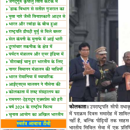
स्थल घोषित
जगद्गुरु कृपालु विवि कटक में
शैक्षिक सत्र शुरू
'डाक विभाग से सतीश गुजराल का
रिश्ता गहरा'
युवा नशे जैसी विनाशकारी आदत से
दूर रहें-मोदी
भारत और रवांडा के बीच हुआ
व्यापार विस्तार
राष्ट्रपति द्रौपदी मुर्मु से मिले बस्तर
के प्रतिनिधि
सेल कंपनी के मुनाफे में आई भारी
उछाल!
दूरसंचार तकनीक के क्षेत्र में
उत्कृष्टता पुरस्कार
पर्यटन मंत्रालय और एयर इंडिया में
समझौता
'मीराबाई चानू हर भारतीय के लिए
प्रेरणा'
नागर विमानन मंत्रालय की यात्रियों
को सलाह
भारत रोमानिया में व्यापारिक
साझेदारियां
आईएनएस मालवन ने नौसेना की
ताकत बढ़ाई
कोलकाता में शब्द संग्रहालय का
उद्घाटन
रामनगर-देहरादून एक्सप्रेस को हरी
कोलकाता।
उपराष्ट्रपति सीपी राध
झंडी
वर्ष 2024 के राष्ट्रीय फिल्म
में पराक्रम दिवस समारोह में शामि
पुरस्कारों की घोषणा
चुनाव आयोग का अखिल भारतीय
नहीं है, बल्कि पीढ़ियों तक साहस 
मीडिया सम्मेलन
भारत में केवड़े का अस्तित्‍व 24
स्वतंत्र आवाज़ टीवी
भारतीय सिविल सेवा में एक प्रतिष
लाख वर्ष!
लखनऊ में 'एक राष्ट्र एक चुनाव'