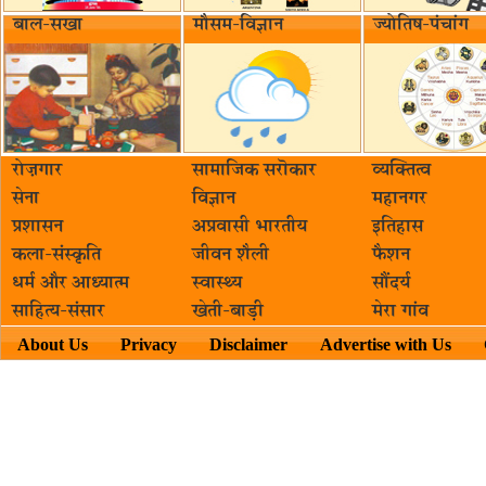
बाल-सखा
मौसम-विज्ञान
ज्योतिष-पंचांग
रोज़गार
सामाजिक सरॊकार‌
व्यक्तित्व
सेना
विज्ञान
महानगर
प्रशासन
अप्रवासी भारतीय
इतिहास
कला-संस्कृति
जीवन शैली
फैशन
धर्म और आध्यात्म
स्वास्थ्य
सौंदर्य
साहित्य-संसार
खेती-बाड़ी
मेरा गांव
About Us
Privacy
Disclaimer
Advertise with Us