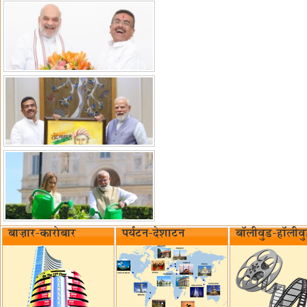
बाज़ार-कारोबार
पर्यटन-देशाटन
बॉलीवुड-हॉलीव