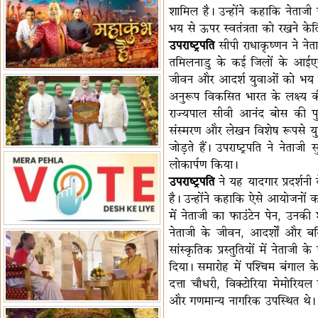
शामिल है। उन्होंने कहाकि नेताज
पर बैठक
विधानमंडल लोकतंत्र की पाठशाला
भय से ऊपर स्वतंत्रता को रखने केलि
हैं-बिरला
'द वॉयस ऑफ जस्टिस: जस्टिस
उपराष्ट्रपति
सीपी राधाकृष्णन ने नेत
गवई स्पीक्स'
राष्ट्रीय युद्ध स्मारक से 'शौर्य विजय
तमिलनाडु के कई जिलों के आईएन
यात्रा' शुरू
भारत जापान में रक्षा संबंधों का
जीवन और आदर्श युवाओं को भय से ऊपर
विस्तार
'एनसीसी को मजबूत करना राष्ट्रीय
अनुरूप विकसित भारत के लक्ष्य की 
जिम्मेदारी'
भारत-ऑस्ट्रेलिया ने खेल संबंधों का
राज्यपाल सीवी आनंद बोस की पुस
जश्न मनाया
'भारत को फुटबॉल में भी वैश्विक
संस्मरण और लेखन विशेष रूपसे य
पहचान दिलाएं'
अल्पसंख्यक मंत्री ने की हज
जोड़ते हैं। उपराष्ट्रपति ने नेताज
लोकार्पण किया।
नीति-2027 की घोषणा
राखीगढ़ी में मिले मानव कंकाल
उपराष्ट्रपति
ने यह यादगार प्रदर्शन
अवशेष
राष्ट्रपति ने कूनो उद्यान में चीता
है। उन्होंने कहाकि ऐसे आयोजनों का
प्रबंधन देखा
में नेताजी का फाउंटेन पेन, उनकी श
नेताजी के जीवन, आदर्शों और बलिद
सांस्कृतिक प्रस्तुतियों में नेता
दिया। समारोह में पश्चिम बंगाल क
दत्ता चौधरी, विक्टोरिया मेमोरि
और गणमान्य नागरिक उपस्थित थे।