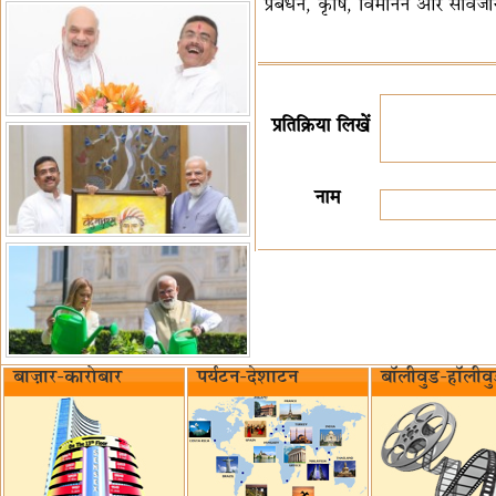
प्रबंधन, कृषि, विमानन और सार्वजन
प्रतिक्रिया लिखें
नाम
बाज़ार-कारोबार
पर्यटन-देशाटन
बॉलीवुड-हॉलीव