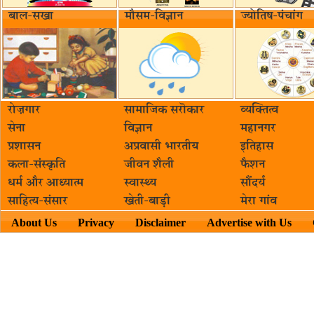
बाल-सखा
मौसम-विज्ञान
ज्योतिष-पंचांग
रोज़गार
सामाजिक सरॊकार‌
व्यक्तित्व
सेना
विज्ञान
महानगर
प्रशासन
अप्रवासी भारतीय
इतिहास
कला-संस्कृति
जीवन शैली
फैशन
धर्म और आध्यात्म
स्वास्थ्य
सौंदर्य
साहित्य-संसार
खेती-बाड़ी
मेरा गांव
About Us
Privacy
Disclaimer
Advertise with Us