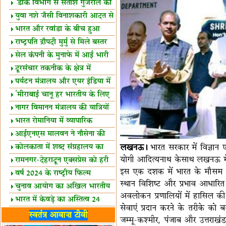
शैक्षिक सत्र शुरू
'डाक विभाग से सतीश गुजराल का
रिश्ता गहरा'
युवा नशे जैसी विनाशकारी आदत से
दूर रहें-मोदी
भारत और रवांडा के बीच हुआ
व्यापार विस्तार
राष्ट्रपति द्रौपदी मुर्मु से मिले बस्तर
के प्रतिनिधि
सेल कंपनी के मुनाफे में आई भारी
उछाल!
दूरसंचार तकनीक के क्षेत्र में
उत्कृष्टता पुरस्कार
पर्यटन मंत्रालय और एयर इंडिया में
समझौता
'मीराबाई चानू हर भारतीय के लिए
प्रेरणा'
नागर विमानन मंत्रालय की यात्रियों
को सलाह
भारत रोमानिया में व्यापारिक
साझेदारियां
आईएनएस मालवन ने नौसेना की
ताकत बढ़ाई
लखनऊ।
भारत सरकार में विज्ञान एवं 
कोलकाता में शब्द संग्रहालय का
योगी आदित्यनाथ केसाथ लखनऊ में नए
उद्घाटन
रामनगर-देहरादून एक्सप्रेस को हरी
इस एक दशक में भारत के मौसम विज्
झंडी
वर्ष 2024 के राष्ट्रीय फिल्म
स्थान विशिष्ट और प्रभाव आधारित म
पुरस्कारों की घोषणा
चुनाव आयोग का अखिल भारतीय
अवलोकन प्रणालियों में हासिल की प
मीडिया सम्मेलन
भारत में केवड़े का अस्तित्‍व 24
सेवाएं प्रदान करने के तरीके को 
लाख वर्ष!
लखनऊ में 'एक राष्ट्र एक चुनाव'
स्वतंत्र आवाज़ टीवी
जम्मू-कश्मीर, पंजाब और उत्तराखं
पर बैठक
विधानमंडल लोकतंत्र की पाठशाला