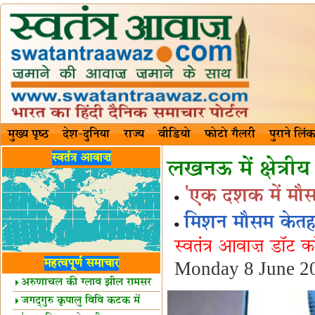
मुख्य पृष्ठ
देश-दुनिया
राज्य
वीडियो
फोटो गैलरी
पुराने लिंक
स्वतंत्र आवाज़
लखनऊ में क्षेत्रीय
'एक दशक में मौसम
मिशन मौसम केतहत 
स्वतंत्र आवाज़ डॉट 
महत्वपूर्ण समाचार
Monday 8 June 2
अरुणाचल की ग्लाव झील रामसर
स्थल घोषित
जगद्गुरु कृपालु विवि कटक में