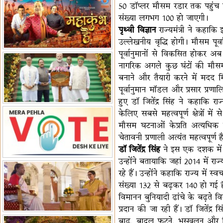
50 डॉप्लर मौसम रडार तक पहुंच ग
हैं-बिरला
'द वॉयस ऑफ जस्टिस: जस्टिस
संख्या लगभग 100 हो जाएगी।
गवई स्पीक्स'
राष्ट्रीय युद्ध स्मारक से 'शौर्य विजय
पृथ्वी विज्ञान
राज्यमंत्री ने कहाकि 
यात्रा' शुरू
भारत जापान में रक्षा संबंधों का
उल्लेखनीय वृद्धि होगी। मौसम पूर्वा
विस्तार
'एनसीसी को मजबूत करना राष्ट्रीय
पूर्वानुमानों से विकसित होकर अ
जिम्मेदारी'
भारत-ऑस्ट्रेलिया ने खेल संबंधों का
नागरिक अगले कुछ घंटों की मौसम 
जश्न मनाया
बनाने और तैयारी करने में मदद म
'भारत को फुटबॉल में भी वैश्विक
पूर्वानुमान मॉडल और प्रसार प्रणाल
पहचान दिलाएं'
अल्पसंख्यक मंत्री ने की हज
हुए डॉ जितेंद्र सिंह ने कहाकि 
नीति-2027 की घोषणा
राखीगढ़ी में मिले मानव कंकाल
केलिए सबसे महत्वपूर्ण क्षेत्रों 
अवशेष
राष्ट्रपति ने कूनो उद्यान में चीता
मौसम घटनाओं केप्रति अत्यधिक 
प्रबंधन देखा
एमआईएफएफ में फ़िल्म गुदगुदी का
चेतावनी प्रणाली अत्यंत महत्वपूर्ण ह
प्रीमियर
डॉ जितेंद्र सिंह
ने इस एक दशक में उत्
उन्होंने बतायाकि जहां 2014 में 
रहे हैं। उन्होंने कहाकि राज्य में 
संख्या 132 से बढ़कर 140 हो गई है
विमानन बुनियादी ढांचे के बढ़ते वि
प्रदान की जा रही हैं। डॉ जितेंद्र
बाढ़, बादल फटने, भूस्खलन और हि