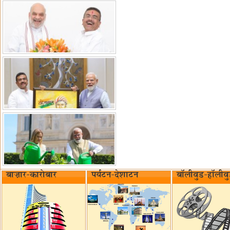
बाज़ार-कारोबार
पर्यटन-देशाटन
बॉलीवुड-हॉलीव