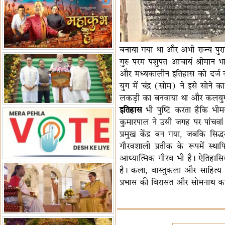
हैं-बिरला
'द वॉयस ऑफ जस्टिस: जस्टिस
गवई स्पीक्स'
राष्ट्रीय युद्ध स्मारक से 'शौर्य विजय
यात्रा' शुरू
भारत जापान में रक्षा संबंधों का
बनाया गया था और अभी राज्य पुरातत
विस्तार
'एनसीसी को मजबूत करना राष्ट्रीय
गुरु परम पशुपत आचार्य श्रीमान भ
जिम्मेदारी'
भारत-ऑस्ट्रेलिया ने खेल संबंधों का
और मध्यकालीन इतिहास को दर्ज करत
जश्न मनाया
'भारत को फुटबॉल में भी वैश्विक
युग में चंद्र (सोम) ने इसे सोने का
पहचान दिलाएं'
अल्पसंख्यक मंत्री ने की हज
लकड़ी का बनवाया था और कलयुग मे
नीति-2027 की घोषणा
राखीगढ़ी में मिले मानव कंकाल
इतिहास
भी पुष्टि करता हैकि भीम
अवशेष
राष्ट्रपति ने कूनो उद्यान में चीता
कुमारपाल ने उसी जगह पर पांचवां
प्रबंधन देखा
एमआईएफएफ में फ़िल्म गुदगुदी का
प्रमुख केंद्र बन गया, जबकि सिद
प्रीमियर
गौरवशाली प्रतीक के रूपमें स्था
आध्यात्मिक गौरव भी है। ऐतिहासि
है। कला, वास्तुकला और साहित्य 
प्रभास की विरासत और सोमनाथ का 