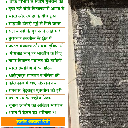
शैक्षिक सत्र शुरू
'डाक विभाग से सतीश गुजराल का
रिश्ता गहरा'
युवा नशे जैसी विनाशकारी आदत से
दूर रहें-मोदी
भारत और रवांडा के बीच हुआ
व्यापार विस्तार
राष्ट्रपति द्रौपदी मुर्मु से मिले बस्तर
के प्रतिनिधि
सेल कंपनी के मुनाफे में आई भारी
उछाल!
दूरसंचार तकनीक के क्षेत्र में
उत्कृष्टता पुरस्कार
पर्यटन मंत्रालय और एयर इंडिया में
समझौता
'मीराबाई चानू हर भारतीय के लिए
प्रेरणा'
नागर विमानन मंत्रालय की यात्रियों
को सलाह
भारत रोमानिया में व्यापारिक
साझेदारियां
आईएनएस मालवन ने नौसेना की
ताकत बढ़ाई
कोलकाता में शब्द संग्रहालय का
उद्घाटन
रामनगर-देहरादून एक्सप्रेस को हरी
झंडी
वर्ष 2024 के राष्ट्रीय फिल्म
पुरस्कारों की घोषणा
चुनाव आयोग का अखिल भारतीय
मीडिया सम्मेलन
भारत में केवड़े का अस्तित्‍व 24
लाख वर्ष!
लखनऊ में 'एक राष्ट्र एक चुनाव'
स्वतंत्र आवाज़ टीवी
पर बैठक
विधानमंडल लोकतंत्र की पाठशाला