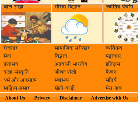
बाल-सखा
मौसम-विज्ञान
ज्योतिष-पंचांग
रोज़गार
सामाजिक सरॊकार‌
व्यक्तित्व
सेना
विज्ञान
महानगर
प्रशासन
अप्रवासी भारतीय
इतिहास
कला-संस्कृति
जीवन शैली
फैशन
धर्म और आध्यात्म
स्वास्थ्य
सौंदर्य
साहित्य-संसार
खेती-बाड़ी
मेरा गांव
About Us
Privacy
Disclaimer
Advertise with Us