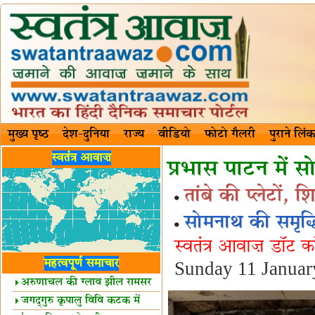
मुख्य पृष्ठ
देश-दुनिया
राज्य
वीडियो
फोटो गैलरी
पुराने लिंक
स्वतंत्र आवाज़
प्रभास पाटन में 
तांबे की प्लेटों,
सोमनाथ की समृद
स्वतंत्र आवाज़ डॉट 
महत्वपूर्ण समाचार
Sunday 11 Janua
अरुणाचल की ग्लाव झील रामसर
स्थल घोषित
जगद्गुरु कृपालु विवि कटक में