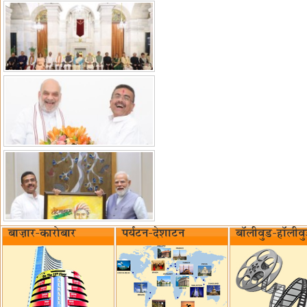
बाज़ार-कारोबार
पर्यटन-देशाटन
बॉलीवुड-हॉलीव