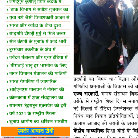
स्थल घोषित
जगद्गुरु कृपालु विवि कटक में
शैक्षिक सत्र शुरू
'डाक विभाग से सतीश गुजराल का
रिश्ता गहरा'
युवा नशे जैसी विनाशकारी आदत से
दूर रहें-मोदी
भारत और रवांडा के बीच हुआ
व्यापार विस्तार
राष्ट्रपति द्रौपदी मुर्मु से मिले बस्तर
के प्रतिनिधि
सेल कंपनी के मुनाफे में आई भारी
उछाल!
दूरसंचार तकनीक के क्षेत्र में
उत्कृष्टता पुरस्कार
पर्यटन मंत्रालय और एयर इंडिया में
समझौता
'मीराबाई चानू हर भारतीय के लिए
प्रेरणा'
नागर विमानन मंत्रालय की यात्रियों
प्रदर्शनी का विषय था-‘विज्ञान 
को सलाह
भारत रोमानिया में व्यापारिक
गणितीय क्षमताओं के विकास को बढ़ावा
साझेदारियां
आईएनएस मालवन ने नौसेना की
राज्य सरकारों
, मानव संसाधन विकास
ताकत बढ़ाई
कोलकाता में शब्द संग्रहालय का
तरीके से राष्ट्रीय शिक्षा दिवस मना
उद्घाटन
रामनगर-देहरादून एक्सप्रेस को हरी
नई दिल्ली में इंडिया इंटरनेशनल 
झंडी
वर्ष 2024 के राष्ट्रीय फिल्म
निबंध वाद विवाद प्रतियोगिताओं,
पुरस्कारों की घोषणा
चुनाव आयोग का अखिल भारतीय
कलाम आजाद की जयंती के अवसर
मीडिया सम्मेलन
भारत में केवड़े का अस्तित्‍व 24
केंद्रीय माध्यमिक
शिक्षा बोर्ड के विभिन
स्वतंत्र आवाज़ टीवी
लाख वर्ष!
लखनऊ में 'एक राष्ट्र एक चुनाव'