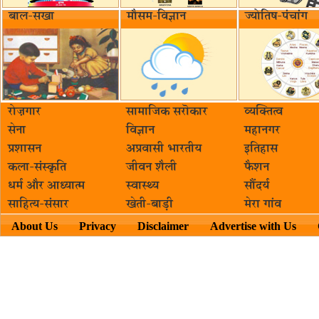
बाल-सखा
मौसम-विज्ञान
ज्योतिष-पंचांग
रोज़गार
सामाजिक सरॊकार‌
व्यक्तित्व
सेना
विज्ञान
महानगर
प्रशासन
अप्रवासी भारतीय
इतिहास
कला-संस्कृति
जीवन शैली
फैशन
धर्म और आध्यात्म
स्वास्थ्य
सौंदर्य
साहित्य-संसार
खेती-बाड़ी
मेरा गांव
About Us
Privacy
Disclaimer
Advertise with Us