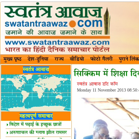
मुख्य पृष्ठ
देश-दुनिया
राज्य
वीडियो
फोटो गैलरी
पुराने लिंक
स्वतंत्र आवाज़
सिक्किम में शिक्षा 
स्वतंत्र आवाज़ डॉट कॉम
Monday 11 November 2013 08:50
महत्वपूर्ण समाचार
विदेश में पढ़ाई के इच्छुक छात्रों
केलिए खुशखबरी!
अरुणाचल की ग्लाव झील रामसर