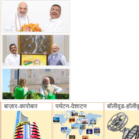
बाज़ार-कारोबार
पर्यटन-देशाटन
बॉलीवुड-हॉलीव