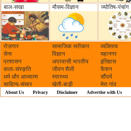
बाल-सखा
मौसम-विज्ञान
ज्योतिष-पंचांग
रोज़गार
सामाजिक सरॊकार‌
व्यक्तित्व
सेना
विज्ञान
महानगर
प्रशासन
अप्रवासी भारतीय
इतिहास
कला-संस्कृति
जीवन शैली
फैशन
धर्म और आध्यात्म
स्वास्थ्य
सौंदर्य
साहित्य-संसार
खेती-बाड़ी
मेरा गांव
About Us
Privacy
Disclaimer
Advertise with Us