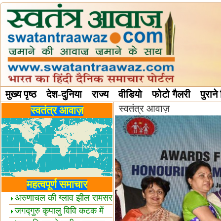
मुख्य पृष्ठ
देश-दुनिया
राज्य
वीडियो
फोटो गैलरी
पुराने
स्वतंत्र आवाज़
विविध स्तंभ
स्वतंत्र आवाज़
महत्वपूर्ण समाचार
अरुणाचल की ग्लाव झील रामसर
स्थल घोषित
जगद्गुरु कृपालु विवि कटक में