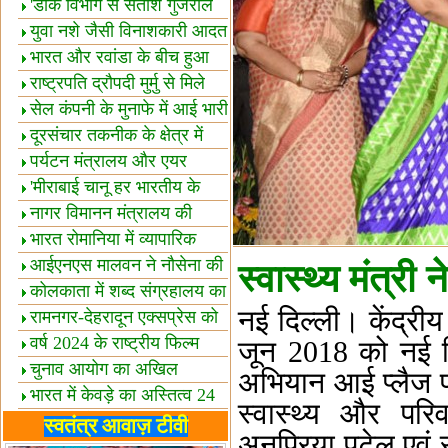
शैक्षिक सत्र शुरू
'डाक विभाग से सतीश गुजराल
का रिश्ता गहरा'
युवा नशे जैसी विनाशकारी आदत
से दूर रहें-मोदी
भारत और रवांडा के बीच हुआ
व्यापार विस्तार
राष्ट्रपति द्रौपदी मुर्मु से मिले
बस्तर के प्रतिनिधि
सेल कंपनी के मुनाफे में आई भारी
उछाल!
दूरसंचार तकनीक के क्षेत्र में
उत्कृष्टता पुरस्कार
पर्यटन मंत्रालय और एयर
इंडिया में समझौता
'मीराबाई चानू हर भारतीय के
लिए प्रेरणा'
नागर विमानन मंत्रालय की
यात्रियों को सलाह
भारत रोमानिया में व्यापारिक
साझेदारियां
आईएनएस मालवन ने नौसेना की
स्वास्थ्य मंत्री 
ताकत बढ़ाई
कोलकाता में शब्द संग्रहालय का
नई दिल्ली। केंद्रीय
उद्घाटन
रामनगर-देहरादून एक्सप्रेस को
हरी झंडी
वर्ष 2024 के राष्ट्रीय फिल्म
जून 2018 को नई दिल्
पुरस्कारों की घोषणा
चुनाव आयोग का अखिल
अभियान आई प्लैज 
भारतीय मीडिया सम्मेलन
भारत में केवड़े का अस्तित्‍व 24
स्वास्थ्य और परि
लाख वर्ष!
लखनऊ में 'एक राष्ट्र एक
स्वतंत्र आवाज़ टीवी
अनुप्रिया पटेल एवं 
चुनाव' पर बैठक
विधानमंडल लोकतंत्र की