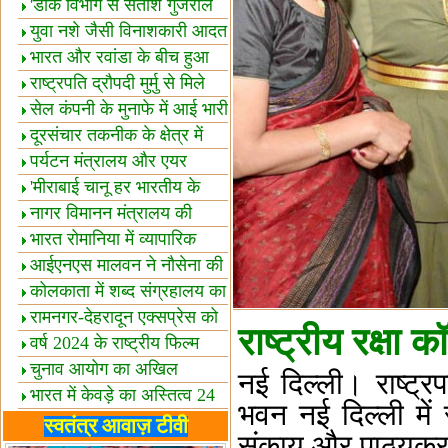
शैक्षिक सत्र शुरू
'डाक विभाग से सतीश गुजराल
का रिश्ता गहरा'
युवा नशे जैसी विनाशकारी आदत
से दूर रहें-मोदी
भारत और रवांडा के बीच हुआ
व्यापार विस्तार
राष्ट्रपति द्रौपदी मुर्मु से मिले
बस्तर के प्रतिनिधि
सेल कंपनी के मुनाफे में आई भारी
उछाल!
दूरसंचार तकनीक के क्षेत्र में
उत्कृष्टता पुरस्कार
पर्यटन मंत्रालय और एयर
इंडिया में समझौता
'मीराबाई चानू हर भारतीय के
लिए प्रेरणा'
नागर विमानन मंत्रालय की
यात्रियों को सलाह
भारत रोमानिया में व्यापारिक
साझेदारियां
आईएनएस मालवन ने नौसेना की
ताकत बढ़ाई
कोलकाता में शब्द संग्रहालय का
उद्घाटन
रामनगर-देहरादून एक्सप्रेस को
राष्ट्रीय रक्षा क
हरी झंडी
वर्ष 2024 के राष्ट्रीय फिल्म
पुरस्कारों की घोषणा
चुनाव आयोग का अखिल
नई दिल्ली। राष्ट्र
भारतीय मीडिया सम्मेलन
भारत में केवड़े का अस्तित्‍व 24
भवन नई दिल्ली में 
लाख वर्ष!
लखनऊ में 'एक राष्ट्र एक
स्वतंत्र आवाज़ टीवी
संकाय और पाठ्यक्र
चुनाव' पर बैठक
विधानमंडल लोकतंत्र की