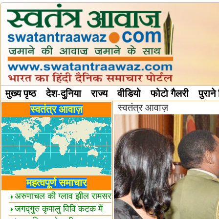
मुख्य पृष्ठ
देश-दुनिया
राज्य
वीडियो
फोटो गैलरी
पुराने
स्वतंत्र आवाज़
विविध स्तंभ
स्वतंत्र आवाज़
महत्वपूर्ण समाचार
अरुणाचल की ग्लाव झील रामसर
स्थल घोषित
जगद्गुरु कृपालु विवि कटक में