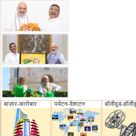
बाज़ार-कारोबार
पर्यटन-देशाटन
बॉलीवुड-हॉलीव