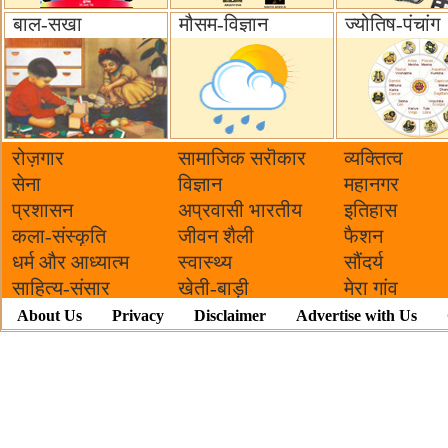
बाल-सखा
मौसम-विज्ञान
ज्योतिष-पंचांग
रोज़गार
सामाजिक सरॊकार‌
व्यक्तित्व
सेना
विज्ञान
महानगर
प्रशासन
अप्रवासी भारतीय
इतिहास
कला-संस्कृति
जीवन शैली
फैशन
धर्म और आध्यात्म
स्वास्थ्य
सौंदर्य
साहित्य-संसार
खेती-बाड़ी
मेरा गांव
About Us
Privacy
Disclaimer
Advertise with Us