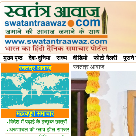
मुख्य पृष्ठ
देश-दुनिया
राज्य
वीडियो
फोटो गैलरी
पुराने
स्वतंत्र आवाज़
विविध स्तंभ
स्वतंत्र आवाज़
महत्वपूर्ण समाचार
विदेश में पढ़ाई के इच्छुक छात्रों
केलिए खुशखबरी!
अरुणाचल की ग्लाव झील रामसर