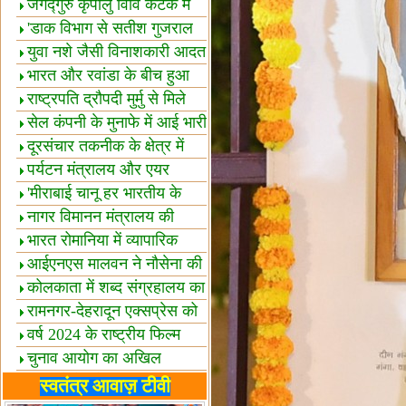
स्थल घोषित
जगद्गुरु कृपालु विवि कटक में
शैक्षिक सत्र शुरू
'डाक विभाग से सतीश गुजराल
का रिश्ता गहरा'
युवा नशे जैसी विनाशकारी आदत
से दूर रहें-मोदी
भारत और रवांडा के बीच हुआ
व्यापार विस्तार
राष्ट्रपति द्रौपदी मुर्मु से मिले
बस्तर के प्रतिनिधि
सेल कंपनी के मुनाफे में आई भारी
उछाल!
दूरसंचार तकनीक के क्षेत्र में
उत्कृष्टता पुरस्कार
पर्यटन मंत्रालय और एयर
इंडिया में समझौता
'मीराबाई चानू हर भारतीय के
लिए प्रेरणा'
नागर विमानन मंत्रालय की
यात्रियों को सलाह
भारत रोमानिया में व्यापारिक
साझेदारियां
आईएनएस मालवन ने नौसेना की
ताकत बढ़ाई
कोलकाता में शब्द संग्रहालय का
उद्घाटन
रामनगर-देहरादून एक्सप्रेस को
हरी झंडी
वर्ष 2024 के राष्ट्रीय फिल्म
पुरस्कारों की घोषणा
चुनाव आयोग का अखिल
भारतीय मीडिया सम्मेलन
भारत में केवड़े का अस्तित्‍व 24
स्वतंत्र आवाज़ टीवी
लाख वर्ष!
लखनऊ में 'एक राष्ट्र एक