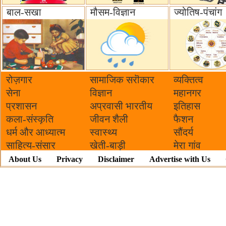
बाल-सखा
मौसम-विज्ञान
ज्योतिष-पंचांग
रोज़गार
सामाजिक सरॊकार‌
व्यक्तित्व
सेना
विज्ञान
महानगर
प्रशासन
अप्रवासी भारतीय
इतिहास
कला-संस्कृति
जीवन शैली
फैशन
धर्म और आध्यात्म
स्वास्थ्य
सौंदर्य
साहित्य-संसार
खेती-बाड़ी
मेरा गांव
About Us
Privacy
Disclaimer
Advertise with Us