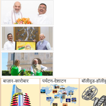
बाज़ार-कारोबार
पर्यटन-देशाटन
बॉलीवुड-हॉलीव