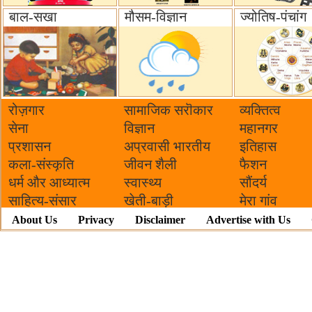
बाल-सखा
मौसम-विज्ञान
ज्योतिष-पंचांग
रोज़गार
सामाजिक सरॊकार‌
व्यक्तित्व
सेना
विज्ञान
महानगर
प्रशासन
अप्रवासी भारतीय
इतिहास
कला-संस्कृति
जीवन शैली
फैशन
धर्म और आध्यात्म
स्वास्थ्य
सौंदर्य
साहित्य-संसार
खेती-बाड़ी
मेरा गांव
About Us
Privacy
Disclaimer
Advertise with Us