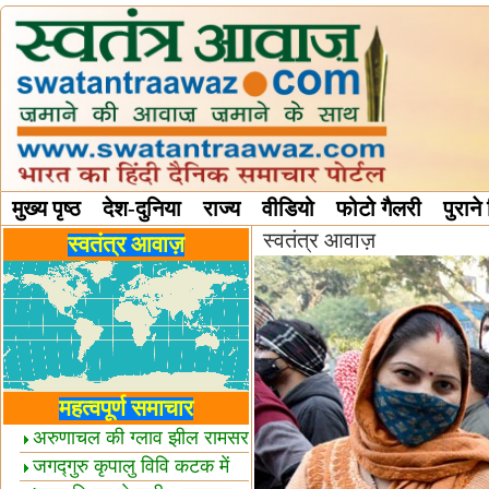
मुख्य पृष्ठ
देश-दुनिया
राज्य
वीडियो
फोटो गैलरी
पुराने
स्वतंत्र आवाज़
विविध स्तंभ
स्वतंत्र आवाज़
महत्वपूर्ण समाचार
अरुणाचल की ग्लाव झील रामसर
स्थल घोषित
जगद्गुरु कृपालु विवि कटक में