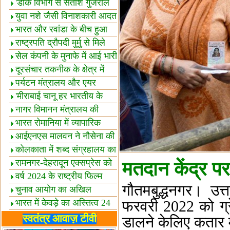
शैक्षिक सत्र शुरू
'डाक विभाग से सतीश गुजराल
का रिश्ता गहरा'
युवा नशे जैसी विनाशकारी आदत
से दूर रहें-मोदी
भारत और रवांडा के बीच हुआ
व्यापार विस्तार
राष्ट्रपति द्रौपदी मुर्मु से मिले
बस्तर के प्रतिनिधि
सेल कंपनी के मुनाफे में आई भारी
उछाल!
दूरसंचार तकनीक के क्षेत्र में
उत्कृष्टता पुरस्कार
पर्यटन मंत्रालय और एयर
इंडिया में समझौता
'मीराबाई चानू हर भारतीय के
लिए प्रेरणा'
नागर विमानन मंत्रालय की
यात्रियों को सलाह
भारत रोमानिया में व्यापारिक
साझेदारियां
आईएनएस मालवन ने नौसेना की
ताकत बढ़ाई
कोलकाता में शब्द संग्रहालय का
उद्घाटन
रामनगर-देहरादून एक्सप्रेस को
मतदान केंद्र पर
हरी झंडी
वर्ष 2024 के राष्ट्रीय फिल्म
गौतमबुद्धनगर। उत
पुरस्कारों की घोषणा
चुनाव आयोग का अखिल
भारतीय मीडिया सम्मेलन
भारत में केवड़े का अस्तित्‍व 24
फरवरी 2022 को ग्रे
लाख वर्ष!
लखनऊ में 'एक राष्ट्र एक
स्वतंत्र आवाज़ टीवी
डालने केलिए कतार म
चुनाव' पर बैठक
विधानमंडल लोकतंत्र की