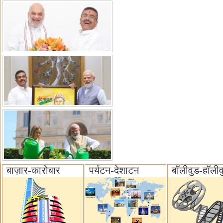
बाज़ार-कारोबार
पर्यटन-देशाटन
बॉलीवुड-हॉलीव