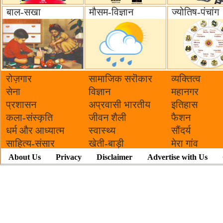
बाल-सखा
मौसम-विज्ञान
ज्योतिष-पंचांग
रोज़गार
सामाजिक सरॊकार‌
व्यक्तित्व
सेना
विज्ञान
महानगर
प्रशासन
अप्रवासी भारतीय
इतिहास
कला-संस्कृति
जीवन शैली
फैशन
धर्म और आध्यात्म
स्वास्थ्य
सौंदर्य
साहित्य-संसार
खेती-बाड़ी
मेरा गांव
About Us
Privacy
Disclaimer
Advertise with Us