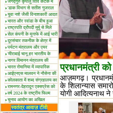
स्थल घोषित
जगद्गुरु कृपालु विवि कटक में
शैक्षिक सत्र शुरू
'डाक विभाग से सतीश गुजराल
का रिश्ता गहरा'
युवा नशे जैसी विनाशकारी आदत
से दूर रहें-मोदी
भारत और रवांडा के बीच हुआ
व्यापार विस्तार
राष्ट्रपति द्रौपदी मुर्मु से मिले
बस्तर के प्रतिनिधि
सेल कंपनी के मुनाफे में आई भारी
उछाल!
दूरसंचार तकनीक के क्षेत्र में
उत्कृष्टता पुरस्कार
पर्यटन मंत्रालय और एयर
इंडिया में समझौता
'मीराबाई चानू हर भारतीय के
लिए प्रेरणा'
नागर विमानन मंत्रालय की
प्रधानमंत्री को 
यात्रियों को सलाह
भारत रोमानिया में व्यापारिक
साझेदारियां
आईएनएस मालवन ने नौसेना की
आज़मगढ़। प्रधानमंत्र
ताकत बढ़ाई
कोलकाता में शब्द संग्रहालय का
के शिलान्यास समार
उद्घाटन
रामनगर-देहरादून एक्सप्रेस को
योगी आदित्यनाथ ने स
हरी झंडी
वर्ष 2024 के राष्ट्रीय फिल्म
पुरस्कारों की घोषणा
चुनाव आयोग का अखिल
भारतीय मीडिया सम्मेलन
भारत में केवड़े का अस्तित्‍व 24
स्वतंत्र आवाज़ टीवी
लाख वर्ष!
लखनऊ में 'एक राष्ट्र एक