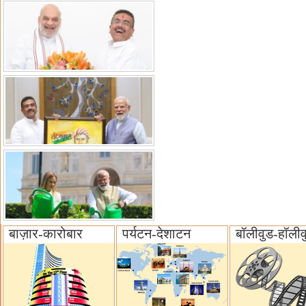
बाज़ार-कारोबार
पर्यटन-देशाटन
बॉलीवुड-हॉलीव