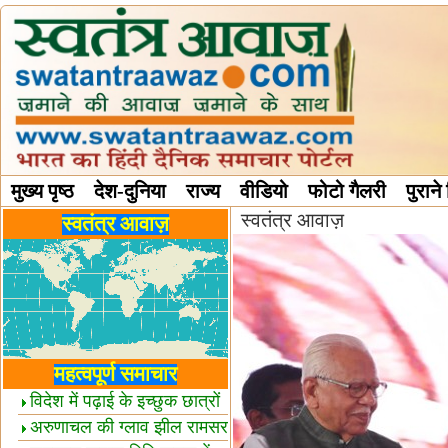
मुख्य पृष्ठ
देश-दुनिया
राज्य
वीडियो
फोटो गैलरी
पुराने
स्वतंत्र आवाज़
विविध स्तंभ
स्वतंत्र आवाज़
महत्वपूर्ण समाचार
विदेश में पढ़ाई के इच्छुक छात्रों
केलिए खुशखबरी!
अरुणाचल की ग्लाव झील रामसर