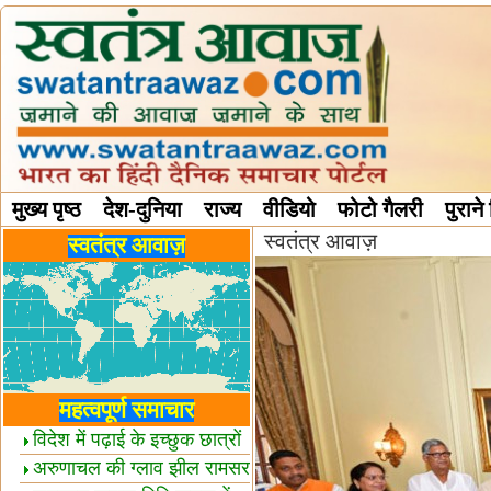
मुख्य पृष्ठ
देश-दुनिया
राज्य
वीडियो
फोटो गैलरी
पुराने
स्वतंत्र आवाज़
विविध स्तंभ
स्वतंत्र आवाज़
महत्वपूर्ण समाचार
विदेश में पढ़ाई के इच्छुक छात्रों
केलिए खुशखबरी!
अरुणाचल की ग्लाव झील रामसर