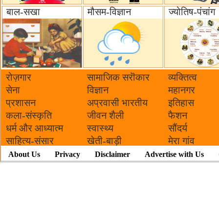
बाल-सखा
मौसम-विज्ञान
ज्योतिष-पंचांग
रोज़गार
सामाजिक सरॊकार‌
व्यक्तित्व
सेना
विज्ञान
महानगर
प्रशासन
अप्रवासी भारतीय
इतिहास
कला-संस्कृति
जीवन शैली
फैशन
धर्म और आध्यात्म
स्वास्थ्य
सौंदर्य
साहित्य-संसार
खेती-बाड़ी
मेरा गांव
About Us
Privacy
Disclaimer
Advertise with Us