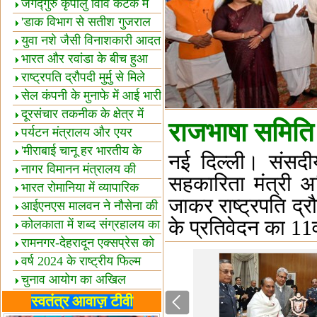
स्थल घोषित
जगद्गुरु कृपालु विवि कटक में
शैक्षिक सत्र शुरू
'डाक विभाग से सतीश गुजराल
का रिश्ता गहरा'
युवा नशे जैसी विनाशकारी आदत
से दूर रहें-मोदी
भारत और रवांडा के बीच हुआ
व्यापार विस्तार
राष्ट्रपति द्रौपदी मुर्मु से मिले
बस्तर के प्रतिनिधि
सेल कंपनी के मुनाफे में आई भारी
उछाल!
दूरसंचार तकनीक के क्षेत्र में
राजभाषा समिति स
उत्कृष्टता पुरस्कार
पर्यटन मंत्रालय और एयर
इंडिया में समझौता
'मीराबाई चानू हर भारतीय के
नई दिल्ली। संसदीय
लिए प्रेरणा'
नागर विमानन मंत्रालय की
सहकारिता मंत्री अ
यात्रियों को सलाह
भारत रोमानिया में व्यापारिक
जाकर राष्ट्रपति द्र
साझेदारियां
आईएनएस मालवन ने नौसेना की
के प्रतिवेदन का 11
ताकत बढ़ाई
कोलकाता में शब्द संग्रहालय का
उद्घाटन
रामनगर-देहरादून एक्सप्रेस को
हरी झंडी
वर्ष 2024 के राष्ट्रीय फिल्म
पुरस्कारों की घोषणा
चुनाव आयोग का अखिल
भारतीय मीडिया सम्मेलन
भारत में केवड़े का अस्तित्‍व 24
स्वतंत्र आवाज़ टीवी
लाख वर्ष!
लखनऊ में 'एक राष्ट्र एक