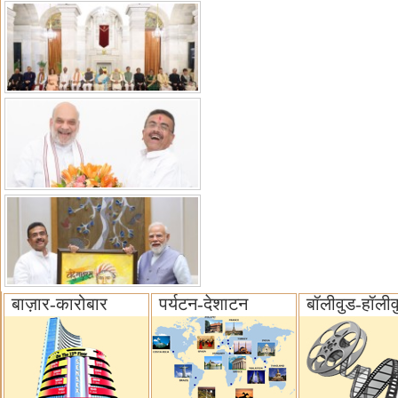
बाज़ार-कारोबार
पर्यटन-देशाटन
बॉलीवुड-हॉलीव