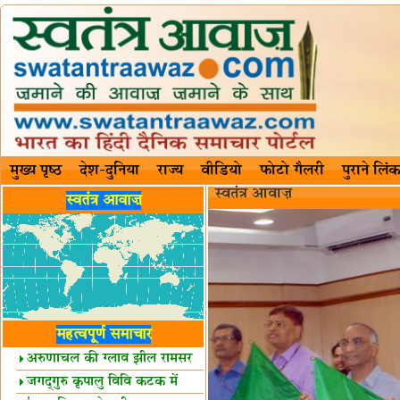
मुख्य पृष्ठ
देश-दुनिया
राज्य
वीडियो
फोटो गैलरी
पुराने लिंक
स्वतंत्र आवाज़
स्वतंत्र आवाज़
महत्वपूर्ण समाचार
अरुणाचल की ग्लाव झील रामसर
स्थल घोषित
जगद्गुरु कृपालु विवि कटक में