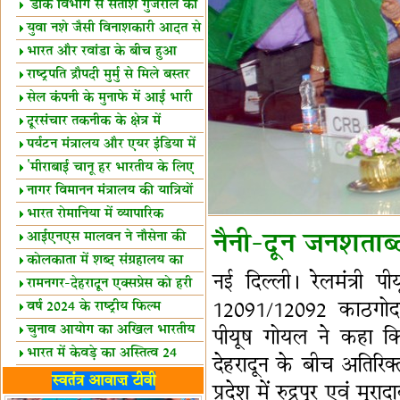
शैक्षिक सत्र शुरू
'डाक विभाग से सतीश गुजराल का
रिश्ता गहरा'
युवा नशे जैसी विनाशकारी आदत से
दूर रहें-मोदी
भारत और रवांडा के बीच हुआ
व्यापार विस्तार
राष्ट्रपति द्रौपदी मुर्मु से मिले बस्तर
के प्रतिनिधि
सेल कंपनी के मुनाफे में आई भारी
उछाल!
दूरसंचार तकनीक के क्षेत्र में
उत्कृष्टता पुरस्कार
पर्यटन मंत्रालय और एयर इंडिया में
समझौता
'मीराबाई चानू हर भारतीय के लिए
प्रेरणा'
नागर विमानन मंत्रालय की यात्रियों
को सलाह
भारत रोमानिया में व्यापारिक
साझेदारियां
आईएनएस मालवन ने नौसेना की
नैनी-दून जनशताब्द
ताकत बढ़ाई
कोलकाता में शब्द संग्रहालय का
नई दिल्ली। रेलमंत्री 
उद्घाटन
रामनगर-देहरादून एक्सप्रेस को हरी
झंडी
12091/12092 काठगोदाम-
वर्ष 2024 के राष्ट्रीय फिल्म
पुरस्कारों की घोषणा
चुनाव आयोग का अखिल भारतीय
पीयूष गोयल ने कहा कि 
मीडिया सम्मेलन
भारत में केवड़े का अस्तित्‍व 24
देहरादून के बीच अतिरिक्त
लाख वर्ष!
लखनऊ में 'एक राष्ट्र एक चुनाव'
स्वतंत्र आवाज़ टीवी
प्रदेश में रुद्रपुर एवं मु
पर बैठक
विधानमंडल लोकतंत्र की पाठशाला