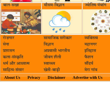
बाल-सखा
मौसम-विज्ञान
ज्योतिष-पंचांग
रोज़गार
सामाजिक सरॊकार‌
व्यक्तित्व
सेना
विज्ञान
महानगर
प्रशासन
अप्रवासी भारतीय
इतिहास
कला-संस्कृति
जीवन शैली
फैशन
धर्म और आध्यात्म
स्वास्थ्य
सौंदर्य
साहित्य-संसार
खेती-बाड़ी
मेरा गांव
About Us
Privacy
Disclaimer
Advertise with Us