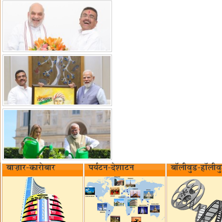
बाज़ार-कारोबार
पर्यटन-देशाटन
बॉलीवुड-हॉलीव