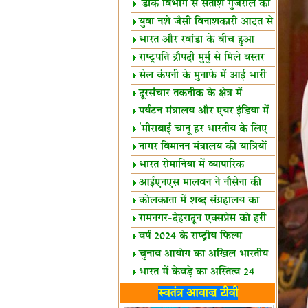
शैक्षिक सत्र शुरू
'डाक विभाग से सतीश गुजराल का
रिश्ता गहरा'
युवा नशे जैसी विनाशकारी आदत से
दूर रहें-मोदी
भारत और रवांडा के बीच हुआ
व्यापार विस्तार
राष्ट्रपति द्रौपदी मुर्मु से मिले बस्तर
के प्रतिनिधि
सेल कंपनी के मुनाफे में आई भारी
उछाल!
दूरसंचार तकनीक के क्षेत्र में
उत्कृष्टता पुरस्कार
पर्यटन मंत्रालय और एयर इंडिया में
समझौता
'मीराबाई चानू हर भारतीय के लिए
प्रेरणा'
नागर विमानन मंत्रालय की यात्रियों
को सलाह
भारत रोमानिया में व्यापारिक
साझेदारियां
आईएनएस मालवन ने नौसेना की
ताकत बढ़ाई
कोलकाता में शब्द संग्रहालय का
उद्घाटन
रामनगर-देहरादून एक्सप्रेस को हरी
झंडी
वर्ष 2024 के राष्ट्रीय फिल्म
पुरस्कारों की घोषणा
चुनाव आयोग का अखिल भारतीय
मीडिया सम्मेलन
भारत में केवड़े का अस्तित्‍व 24
लाख वर्ष!
लखनऊ में 'एक राष्ट्र एक चुनाव'
स्वतंत्र आवाज़ टीवी
पर बैठक
विधानमंडल लोकतंत्र की पाठशाला