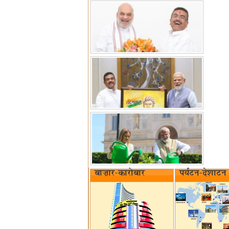
बाज़ार-कारोबार
पर्यटन-देशाटन