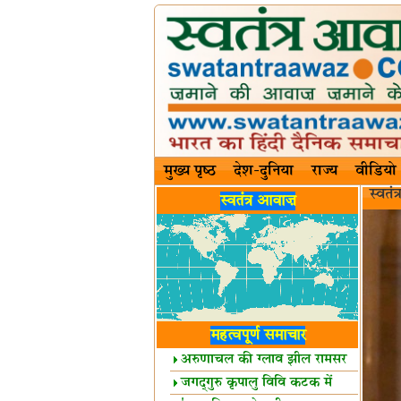
मुख्य पृष्ठ
देश-दुनिया
राज्य
वीडियो
स्वतं
स्वतंत्र आवाज़
महत्वपूर्ण समाचार
अरुणाचल की ग्लाव झील रामसर
स्थल घोषित
जगद्गुरु कृपालु विवि कटक में