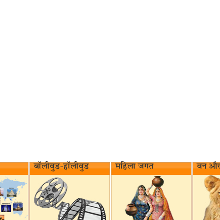
बॉलीवुड-हॉलीवुड
महिला जगत
वन और 