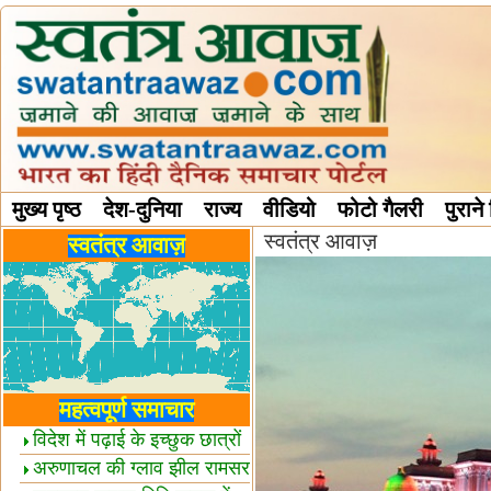
मुख्य पृष्ठ
देश-दुनिया
राज्य
वीडियो
फोटो गैलरी
पुराने
स्वतंत्र आवाज़
विविध स्तंभ
स्वतंत्र आवाज़
महत्वपूर्ण समाचार
विदेश में पढ़ाई के इच्छुक छात्रों
केलिए खुशखबरी!
अरुणाचल की ग्लाव झील रामसर