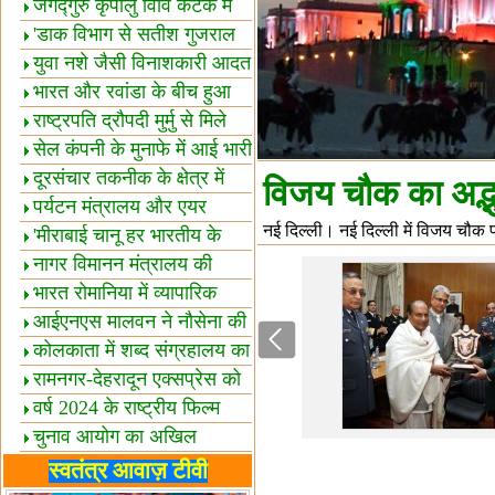
स्थल घोषित
जगद्गुरु कृपालु विवि कटक में
शैक्षिक सत्र शुरू
'डाक विभाग से सतीश गुजराल
का रिश्ता गहरा'
युवा नशे जैसी विनाशकारी आदत
से दूर रहें-मोदी
भारत और रवांडा के बीच हुआ
व्यापार विस्तार
राष्ट्रपति द्रौपदी मुर्मु से मिले
बस्तर के प्रतिनिधि
सेल कंपनी के मुनाफे में आई भारी
उछाल!
दूरसंचार तकनीक के क्षेत्र में
विजय चौक का अद्भ
उत्कृष्टता पुरस्कार
पर्यटन मंत्रालय और एयर
नई दिल्ली। नई दिल्ली में विजय चौक
इंडिया में समझौता
'मीराबाई चानू हर भारतीय के
लिए प्रेरणा'
नागर विमानन मंत्रालय की
यात्रियों को सलाह
भारत रोमानिया में व्यापारिक
साझेदारियां
आईएनएस मालवन ने नौसेना की
ताकत बढ़ाई
कोलकाता में शब्द संग्रहालय का
उद्घाटन
रामनगर-देहरादून एक्सप्रेस को
हरी झंडी
वर्ष 2024 के राष्ट्रीय फिल्म
पुरस्कारों की घोषणा
चुनाव आयोग का अखिल
भारतीय मीडिया सम्मेलन
भारत में केवड़े का अस्तित्‍व 24
स्वतंत्र आवाज़ टीवी
लाख वर्ष!
लखनऊ में 'एक राष्ट्र एक