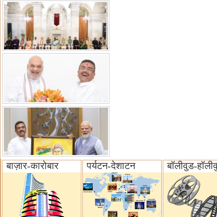
बाज़ार-कारोबार
पर्यटन-देशाटन
बॉलीवुड-हॉलीव