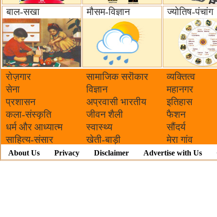
बाल-सखा
मौसम-विज्ञान
ज्योतिष-पंचांग
रोज़गार
सामाजिक सरॊकार‌
व्यक्तित्व
सेना
विज्ञान
महानगर
प्रशासन
अप्रवासी भारतीय
इतिहास
कला-संस्कृति
जीवन शैली
फैशन
धर्म और आध्यात्म
स्वास्थ्य
सौंदर्य
साहित्य-संसार
खेती-बाड़ी
मेरा गांव
About Us
Privacy
Disclaimer
Advertise with Us