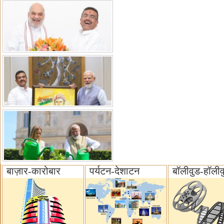
बाज़ार-कारोबार
पर्यटन-देशाटन
बॉलीवुड-हॉलीव