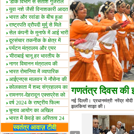
शैक्षिक सत्र शुरू
'डाक विभाग से सतीश गुजराल
का रिश्ता गहरा'
युवा नशे जैसी विनाशकारी आदत
से दूर रहें-मोदी
भारत और रवांडा के बीच हुआ
व्यापार विस्तार
राष्ट्रपति द्रौपदी मुर्मु से मिले
बस्तर के प्रतिनिधि
सेल कंपनी के मुनाफे में आई भारी
उछाल!
दूरसंचार तकनीक के क्षेत्र में
उत्कृष्टता पुरस्कार
पर्यटन मंत्रालय और एयर
इंडिया में समझौता
'मीराबाई चानू हर भारतीय के
लिए प्रेरणा'
नागर विमानन मंत्रालय की
यात्रियों को सलाह
भारत रोमानिया में व्यापारिक
साझेदारियां
आईएनएस मालवन ने नौसेना की
ताकत बढ़ाई
कोलकाता में शब्द संग्रहालय का
गणतंत्र दिवस की 
उद्घाटन
रामनगर-देहरादून एक्सप्रेस को
नई दिल्ली। प्रधानमंत्री नरेंद्र मो
हरी झंडी
वर्ष 2024 के राष्ट्रीय फिल्म
झलकियां साझा की।
पुरस्कारों की घोषणा
चुनाव आयोग का अखिल
भारतीय मीडिया सम्मेलन
भारत में केवड़े का अस्तित्‍व 24
लाख वर्ष!
लखनऊ में 'एक राष्ट्र एक
स्वतंत्र आवाज़ टीवी
चुनाव' पर बैठक
विधानमंडल लोकतंत्र की