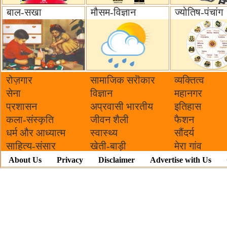
बाल-सखा
मौसम-विज्ञान
ज्योतिष-पंचांग
रोज़गार
सामाजिक सरॊकार‌
व्यक्तित्व
सेना
विज्ञान
महानगर
प्रशासन
अप्रवासी भारतीय
इतिहास
कला-संस्कृति
जीवन शैली
फैशन
धर्म और आध्यात्म
स्वास्थ्य
सौंदर्य
साहित्य-संसार
खेती-बाड़ी
मेरा गांव
About Us
Privacy
Disclaimer
Advertise with Us