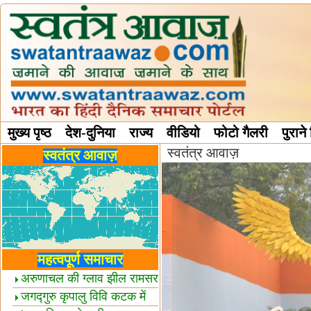
मुख्य पृष्ठ
देश-दुनिया
राज्य
वीडियो
फोटो गैलरी
पुराने
स्वतंत्र आवाज़
विविध स्तंभ
स्वतंत्र आवाज़
महत्वपूर्ण समाचार
अरुणाचल की ग्लाव झील रामसर
स्थल घोषित
जगद्गुरु कृपालु विवि कटक में