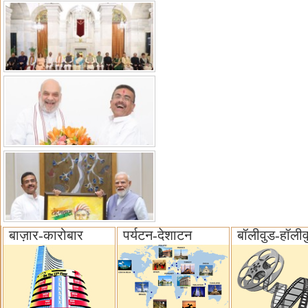
बाज़ार-कारोबार
पर्यटन-देशाटन
बॉलीवुड-हॉलीव