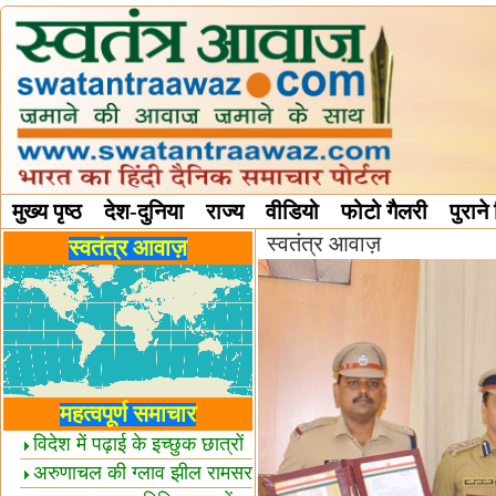
मुख्य पृष्ठ
देश-दुनिया
राज्य
वीडियो
फोटो गैलरी
पुराने
स्वतंत्र आवाज़
विविध स्तंभ
स्वतंत्र आवाज़
महत्वपूर्ण समाचार
विदेश में पढ़ाई के इच्छुक छात्रों
केलिए खुशखबरी!
अरुणाचल की ग्लाव झील रामसर