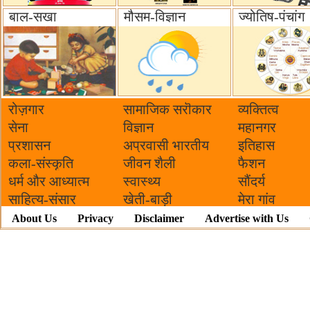
बाल-सखा
मौसम-विज्ञान
ज्योतिष-पंचांग
रोज़गार
सामाजिक सरॊकार‌
व्यक्तित्व
सेना
विज्ञान
महानगर
प्रशासन
अप्रवासी भारतीय
इतिहास
कला-संस्कृति
जीवन शैली
फैशन
धर्म और आध्यात्म
स्वास्थ्य
सौंदर्य
साहित्य-संसार
खेती-बाड़ी
मेरा गांव
About Us
Privacy
Disclaimer
Advertise with Us