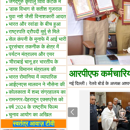
स्थल घोषित
जगद्गुरु कृपालु विवि कटक में
शैक्षिक सत्र शुरू
'डाक विभाग से सतीश गुजराल
का रिश्ता गहरा'
युवा नशे जैसी विनाशकारी आदत
से दूर रहें-मोदी
भारत और रवांडा के बीच हुआ
व्यापार विस्तार
राष्ट्रपति द्रौपदी मुर्मु से मिले
बस्तर के प्रतिनिधि
सेल कंपनी के मुनाफे में आई भारी
उछाल!
दूरसंचार तकनीक के क्षेत्र में
उत्कृष्टता पुरस्कार
पर्यटन मंत्रालय और एयर
इंडिया में समझौता
'मीराबाई चानू हर भारतीय के
लिए प्रेरणा'
नागर विमानन मंत्रालय की
आरपीएफ कर्मचारियो
यात्रियों को सलाह
भारत रोमानिया में व्यापारिक
नई दिल्ली। रेलवे बोर्ड के अध्यक्ष अ
साझेदारियां
आईएनएस मालवन ने नौसेना की
ताकत बढ़ाई
कोलकाता में शब्द संग्रहालय का
उद्घाटन
रामनगर-देहरादून एक्सप्रेस को
हरी झंडी
वर्ष 2024 के राष्ट्रीय फिल्म
पुरस्कारों की घोषणा
चुनाव आयोग का अखिल
भारतीय मीडिया सम्मेलन
भारत में केवड़े का अस्तित्‍व 24
स्वतंत्र आवाज़ टीवी
लाख वर्ष!
लखनऊ में 'एक राष्ट्र एक