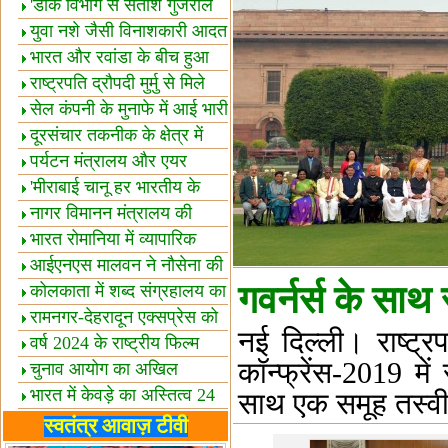
शैक्षिक सत्र शुरू
'डाक विभाग से सतीश गुजराल
का रिश्ता गहरा'
युवा नशे जैसी विनाशकारी आदत
से दूर रहें-मोदी
भारत और रवांडा के बीच हुआ
व्यापार विस्तार
राष्ट्रपति द्रौपदी मुर्मु से मिले
बस्तर के प्रतिनिधि
सेल कंपनी के मुनाफे में आई भारी
उछाल!
दूरसंचार तकनीक के क्षेत्र में
उत्कृष्टता पुरस्कार
पर्यटन मंत्रालय और एयर
इंडिया में समझौता
'मीराबाई चानू हर भारतीय के
लिए प्रेरणा'
नागर विमानन मंत्रालय की
यात्रियों को सलाह
भारत रोमानिया में व्यापारिक
साझेदारियां
आईएनएस मालवन ने नौसेना की
गवर्नर्स के साथ 
ताकत बढ़ाई
कोलकाता में शब्द संग्रहालय का
उद्घाटन
रामनगर-देहरादून एक्सप्रेस को
नई दिल्ली। राष्ट्र
हरी झंडी
वर्ष 2024 के राष्ट्रीय फिल्म
कॉन्फ्रेंस-2019 में
पुरस्कारों की घोषणा
चुनाव आयोग का अखिल
भारतीय मीडिया सम्मेलन
भारत में केवड़े का अस्तित्‍व 24
साथ एक समूह तस्वीर
लाख वर्ष!
लखनऊ में 'एक राष्ट्र एक
स्वतंत्र आवाज़ टीवी
चुनाव' पर बैठक
विधानमंडल लोकतंत्र की