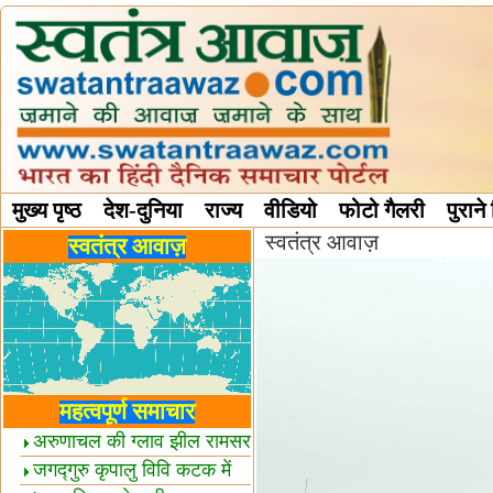
मुख्य पृष्ठ
देश-दुनिया
राज्य
वीडियो
फोटो गैलरी
पुराने
स्वतंत्र आवाज़
विविध स्तंभ
स्वतंत्र आवाज़
महत्वपूर्ण समाचार
अरुणाचल की ग्लाव झील रामसर
स्थल घोषित
जगद्गुरु कृपालु विवि कटक में