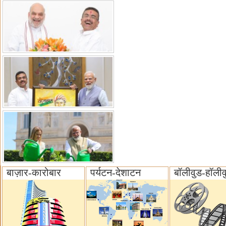
बाज़ार-कारोबार
पर्यटन-देशाटन
बॉलीवुड-हॉलीव