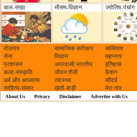
बाल-सखा
मौसम-विज्ञान
ज्योतिष-पंचांग
रोज़गार
सामाजिक सरॊकार‌
व्यक्तित्व
सेना
विज्ञान
महानगर
प्रशासन
अप्रवासी भारतीय
इतिहास
कला-संस्कृति
जीवन शैली
फैशन
धर्म और आध्यात्म
स्वास्थ्य
सौंदर्य
साहित्य-संसार
खेती-बाड़ी
मेरा गांव
About Us
Privacy
Disclaimer
Advertise with Us