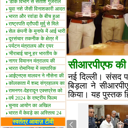
शैक्षिक सत्र शुरू
'डाक विभाग से सतीश गुजराल
का रिश्ता गहरा'
युवा नशे जैसी विनाशकारी आदत
से दूर रहें-मोदी
भारत और रवांडा के बीच हुआ
व्यापार विस्तार
राष्ट्रपति द्रौपदी मुर्मु से मिले
बस्तर के प्रतिनिधि
सेल कंपनी के मुनाफे में आई भारी
उछाल!
दूरसंचार तकनीक के क्षेत्र में
उत्कृष्टता पुरस्कार
पर्यटन मंत्रालय और एयर
इंडिया में समझौता
'मीराबाई चानू हर भारतीय के
लिए प्रेरणा'
नागर विमानन मंत्रालय की
सीआरपीएफ की श
यात्रियों को सलाह
भारत रोमानिया में व्यापारिक
नई दिल्ली। संसद प
साझेदारियां
आईएनएस मालवन ने नौसेना की
ताकत बढ़ाई
कोलकाता में शब्द संग्रहालय का
बिड़ला ने सीआरपी
उद्घाटन
रामनगर-देहरादून एक्सप्रेस को
किया। यह पुस्तक हिं
हरी झंडी
वर्ष 2024 के राष्ट्रीय फिल्म
पुरस्कारों की घोषणा
चुनाव आयोग का अखिल
भारतीय मीडिया सम्मेलन
भारत में केवड़े का अस्तित्‍व 24
लाख वर्ष!
लखनऊ में 'एक राष्ट्र एक
स्वतंत्र आवाज़ टीवी
चुनाव' पर बैठक
विधानमंडल लोकतंत्र की