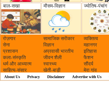
बाल-सखा
मौसम-विज्ञान
ज्योतिष-पंचांग
रोज़गार
सामाजिक सरॊकार‌
व्यक्तित्व
सेना
विज्ञान
महानगर
प्रशासन
अप्रवासी भारतीय
इतिहास
कला-संस्कृति
जीवन शैली
फैशन
धर्म और आध्यात्म
स्वास्थ्य
सौंदर्य
साहित्य-संसार
खेती-बाड़ी
मेरा गांव
About Us
Privacy
Disclaimer
Advertise with Us