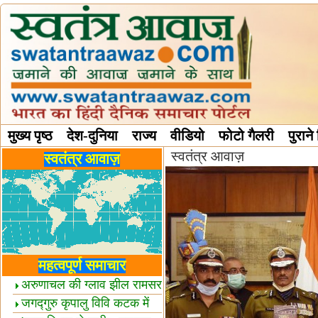
मुख्य पृष्ठ
देश-दुनिया
राज्य
वीडियो
फोटो गैलरी
पुराने
स्वतंत्र आवाज़
विविध स्तंभ
स्वतंत्र आवाज़
महत्वपूर्ण समाचार
अरुणाचल की ग्लाव झील रामसर
स्थल घोषित
जगद्गुरु कृपालु विवि कटक में