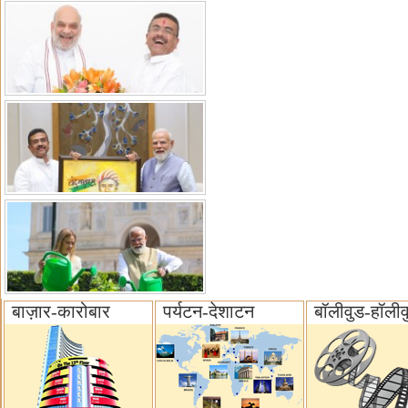
बाज़ार-कारोबार
पर्यटन-देशाटन
बॉलीवुड-हॉलीव