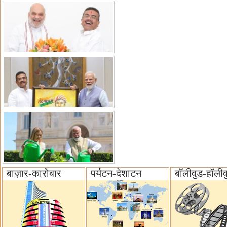
बाज़ार-कारोबार
पर्यटन-देशाटन
बॉलीवुड-हॉलीव