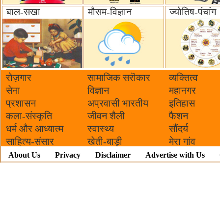
बाल-सखा
मौसम-विज्ञान
ज्योतिष-पंचांग
रोज़गार
सामाजिक सरॊकार‌
व्यक्तित्व
सेना
विज्ञान
महानगर
प्रशासन
अप्रवासी भारतीय
इतिहास
कला-संस्कृति
जीवन शैली
फैशन
धर्म और आध्यात्म
स्वास्थ्य
सौंदर्य
साहित्य-संसार
खेती-बाड़ी
मेरा गांव
About Us
Privacy
Disclaimer
Advertise with Us