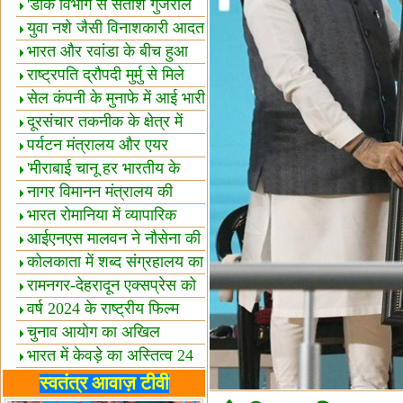
शैक्षिक सत्र शुरू
'डाक विभाग से सतीश गुजराल
का रिश्ता गहरा'
युवा नशे जैसी विनाशकारी आदत
से दूर रहें-मोदी
भारत और रवांडा के बीच हुआ
व्यापार विस्तार
राष्ट्रपति द्रौपदी मुर्मु से मिले
बस्तर के प्रतिनिधि
सेल कंपनी के मुनाफे में आई भारी
उछाल!
दूरसंचार तकनीक के क्षेत्र में
उत्कृष्टता पुरस्कार
पर्यटन मंत्रालय और एयर
इंडिया में समझौता
'मीराबाई चानू हर भारतीय के
लिए प्रेरणा'
नागर विमानन मंत्रालय की
यात्रियों को सलाह
भारत रोमानिया में व्यापारिक
साझेदारियां
आईएनएस मालवन ने नौसेना की
ताकत बढ़ाई
कोलकाता में शब्द संग्रहालय का
उद्घाटन
रामनगर-देहरादून एक्सप्रेस को
हरी झंडी
वर्ष 2024 के राष्ट्रीय फिल्म
पुरस्कारों की घोषणा
चुनाव आयोग का अखिल
भारतीय मीडिया सम्मेलन
भारत में केवड़े का अस्तित्‍व 24
लाख वर्ष!
लखनऊ में 'एक राष्ट्र एक
स्वतंत्र आवाज़ टीवी
चुनाव' पर बैठक
विधानमंडल लोकतंत्र की