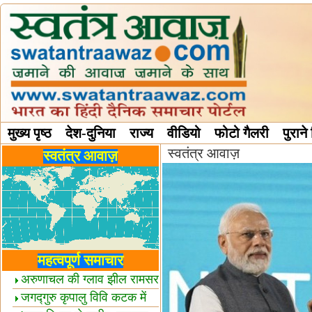
मुख्य पृष्ठ
देश-दुनिया
राज्य
वीडियो
फोटो गैलरी
पुराने
स्वतंत्र आवाज़
विविध स्तंभ
स्वतंत्र आवाज़
महत्वपूर्ण समाचार
अरुणाचल की ग्लाव झील रामसर
स्थल घोषित
जगद्गुरु कृपालु विवि कटक में