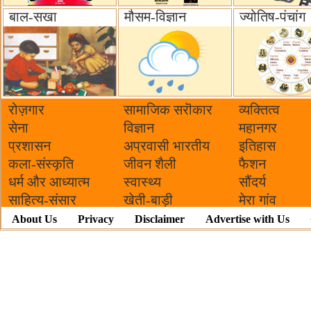
बाल-सखा
मौसम-विज्ञान
ज्योतिष-पंचांग
रोज़गार
सामाजिक सरॊकार‌
व्यक्तित्व
सेना
विज्ञान
महानगर
प्रशासन
अप्रवासी भारतीय
इतिहास
कला-संस्कृति
जीवन शैली
फैशन
धर्म और आध्यात्म
स्वास्थ्य
सौंदर्य
साहित्य-संसार
खेती-बाड़ी
मेरा गांव
About Us
Privacy
Disclaimer
Advertise with Us