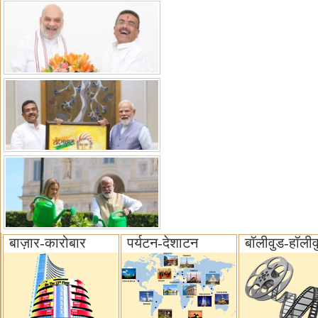
बाज़ार-कारोबार
पर्यटन-देशाटन
बॉलीवुड-हॉलीव