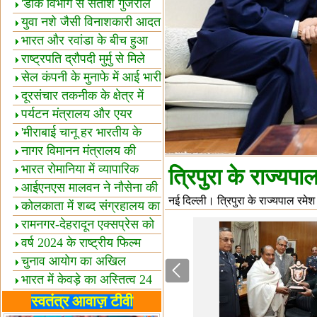
शैक्षिक सत्र शुरू
'डाक विभाग से सतीश गुजराल
का रिश्ता गहरा'
युवा नशे जैसी विनाशकारी आदत
से दूर रहें-मोदी
भारत और रवांडा के बीच हुआ
व्यापार विस्तार
राष्ट्रपति द्रौपदी मुर्मु से मिले
बस्तर के प्रतिनिधि
सेल कंपनी के मुनाफे में आई भारी
उछाल!
दूरसंचार तकनीक के क्षेत्र में
उत्कृष्टता पुरस्कार
पर्यटन मंत्रालय और एयर
इंडिया में समझौता
'मीराबाई चानू हर भारतीय के
लिए प्रेरणा'
नागर विमानन मंत्रालय की
यात्रियों को सलाह
भारत रोमानिया में व्यापारिक
त्रिपुरा के राज्यपा
साझेदारियां
आईएनएस मालवन ने नौसेना की
नई दिल्ली। त्रिपुरा के राज्यपाल रमेश
ताकत बढ़ाई
कोलकाता में शब्द संग्रहालय का
उद्घाटन
रामनगर-देहरादून एक्सप्रेस को
हरी झंडी
वर्ष 2024 के राष्ट्रीय फिल्म
पुरस्कारों की घोषणा
चुनाव आयोग का अखिल
भारतीय मीडिया सम्मेलन
भारत में केवड़े का अस्तित्‍व 24
लाख वर्ष!
लखनऊ में 'एक राष्ट्र एक
स्वतंत्र आवाज़ टीवी
चुनाव' पर बैठक
विधानमंडल लोकतंत्र की