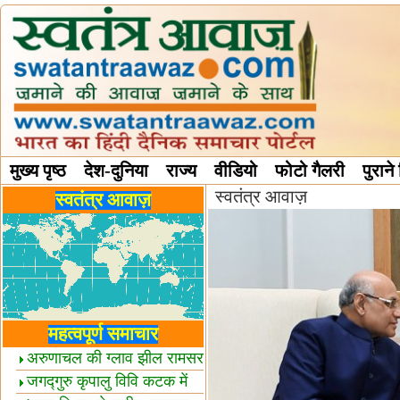
मुख्य पृष्ठ
देश-दुनिया
राज्य
वीडियो
फोटो गैलरी
पुराने
स्वतंत्र आवाज़
विविध स्तंभ
स्वतंत्र आवाज़
महत्वपूर्ण समाचार
अरुणाचल की ग्लाव झील रामसर
स्थल घोषित
जगद्गुरु कृपालु विवि कटक में